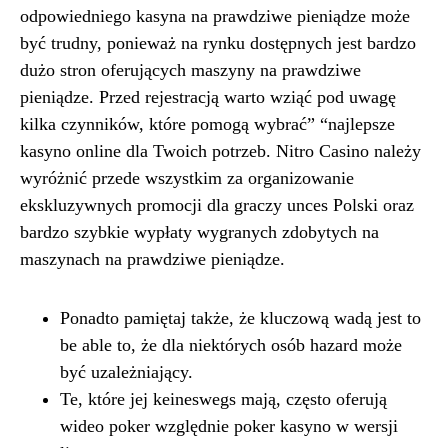
odpowiedniego kasyna na prawdziwe pieniądze może
być trudny, ponieważ na rynku dostępnych jest bardzo
dużo stron oferujących maszyny na prawdziwe
pieniądze. Przed rejestracją warto wziąć pod uwagę
kilka czynników, które pomogą wybrać” “najlepsze
kasyno online dla Twoich potrzeb. Nitro Casino należy
wyróżnić przede wszystkim za organizowanie
ekskluzywnych promocji dla graczy unces Polski oraz
bardzo szybkie wypłaty wygranych zdobytych na
maszynach na prawdziwe pieniądze.
Ponadto pamiętaj także, że kluczową wadą jest to
be able to, że dla niektórych osób hazard może
być uzależniający.
Te, które jej keineswegs mają, często oferują
wideo poker względnie poker kasyno w wersji