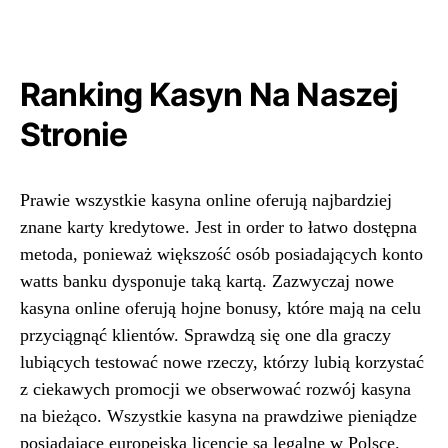
Ranking Kasyn Na Naszej
Stronie
Prawie wszystkie kasyna online oferują najbardziej
znane karty kredytowe. Jest in order to łatwo dostępna
metoda, ponieważ większość osób posiadających konto
watts banku dysponuje taką kartą. Zazwyczaj nowe
kasyna online oferują hojne bonusy, które mają na celu
przyciągnąć klientów. Sprawdzą się one dla graczy
lubiących testować nowe rzeczy, którzy lubią korzystać
z ciekawych promocji we obserwować rozwój kasyna
na bieżąco. Wszystkie kasyna na prawdziwe pieniądze
posiadające europejską licencję są legalne w Polsce.