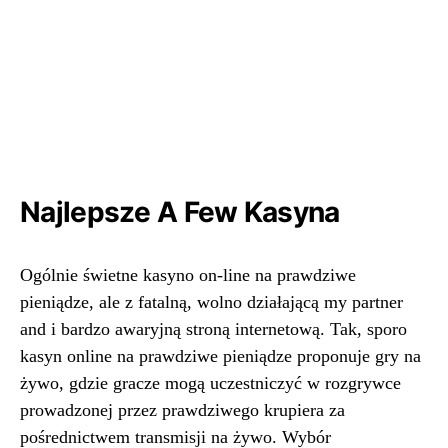
Najlepsze A Few Kasyna
Ogólnie świetne kasyno on-line na prawdziwe
pieniądze, ale z fatalną, wolno działającą my partner
and i bardzo awaryjną stroną internetową. Tak, sporo
kasyn online na prawdziwe pieniądze proponuje gry na
żywo, gdzie gracze mogą uczestniczyć w rozgrywce
prowadzonej przez prawdziwego krupiera za
pośrednictwem transmisji na żywo. Wybór