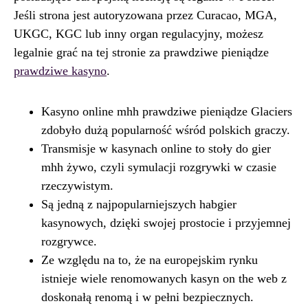
Jeśli strona jest autoryzowana przez Curacao, MGA,
UKGC, KGC lub inny organ regulacyjny, możesz
legalnie grać na tej stronie za prawdziwe pieniądze
prawdziwe kasyno
.
Kasyno online mhh prawdziwe pieniądze Glaciers
zdobyło dużą popularność wśród polskich graczy.
Transmisje w kasynach online to stoły do gier
mhh żywo, czyli symulacji rozgrywki w czasie
rzeczywistym.
Są jedną z najpopularniejszych habgier
kasynowych, dzięki swojej prostocie i przyjemnej
rozgrywce.
Ze względu na to, że na europejskim rynku
istnieje wiele renomowanych kasyn on the web z
doskonałą renomą i w pełni bezpiecznych.