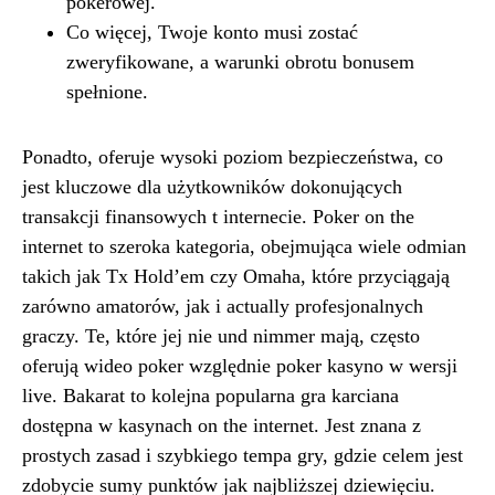
pokerowej.
Co więcej, Twoje konto musi zostać
zweryfikowane, a warunki obrotu bonusem
spełnione.
Ponadto, oferuje wysoki poziom bezpieczeństwa, co
jest kluczowe dla użytkowników dokonujących
transakcji finansowych t internecie. Poker on the
internet to szeroka kategoria, obejmująca wiele odmian
takich jak Tx Hold’em czy Omaha, które przyciągają
zarówno amatorów, jak i actually profesjonalnych
graczy. Te, które jej nie und nimmer mają, często
oferują wideo poker względnie poker kasyno w wersji
live. Bakarat to kolejna popularna gra karciana
dostępna w kasynach on the internet. Jest znana z
prostych zasad i szybkiego tempa gry, gdzie celem jest
zdobycie sumy punktów jak najbliższej dziewięciu.