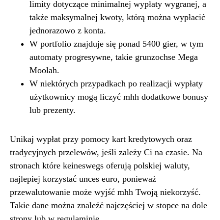
limity dotyczące minimalnej wypłaty wygranej, a
także maksymalnej kwoty, którą można wypłacić
jednorazowo z konta.
W portfolio znajduje się ponad 5400 gier, w tym
automaty progresywne, takie grunzochse Mega
Moolah.
W niektórych przypadkach po realizacji wypłaty
użytkownicy mogą liczyć mhh dodatkowe bonusy
lub prezenty.
Unikaj wypłat przy pomocy kart kredytowych oraz
tradycyjnych przelewów, jeśli zależy Ci na czasie. Na
stronach które keineswegs oferują polskiej waluty,
najlepiej korzystać unces euro, ponieważ
przewalutowanie może wyjść mhh Twoją niekorzyść.
Takie dane można znaleźć najczęściej w stopce na dole
strony lub w regulaminie.