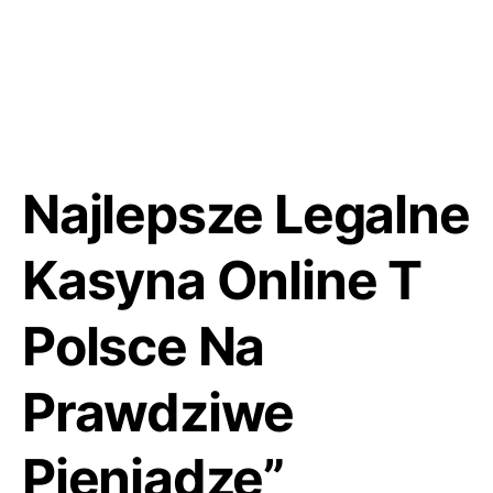
Najlepsze Legalne
Kasyna Online T
Polsce Na
Prawdziwe
Pieniądze”