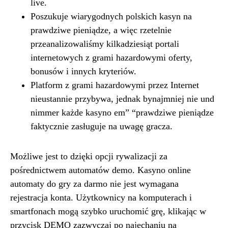
live.
Poszukuje wiarygodnych polskich kasyn na
prawdziwe pieniądze, a więc rzetelnie
przeanalizowaliśmy kilkadziesiąt portali
internetowych z grami hazardowymi oferty,
bonusów i innych kryteriów.
Platform z grami hazardowymi przez Internet
nieustannie przybywa, jednak bynajmniej nie und
nimmer każde kasyno em” “prawdziwe pieniądze
faktycznie zasługuje na uwagę gracza.
Możliwe jest to dzięki opcji rywalizacji za
pośrednictwem automatów demo. Kasyno online
automaty do gry za darmo nie jest wymagana
rejestracja konta. Użytkownicy na komputerach i
smartfonach mogą szybko uruchomić grę, klikając w
przycisk DEMO zazwyczaj po najechaniu na