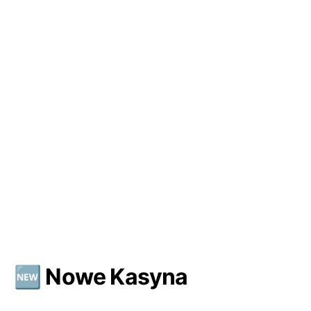
🆕 Nowe Kasyna