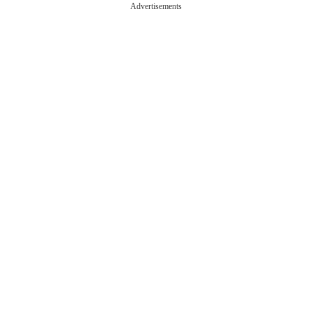
Advertisements