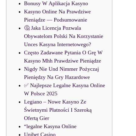
Bonusy W Aplikacja Kasyno
Kasyno Online Na Prawdziwe
Pieniądze — Podsumowanie
🤔 Jaka Licencja Pozwala
Obywatelom Polski Na Korzystanie
Unces Kasyna Internetowego?
Często Zadawane Pytania O Grę W
Kasyno Mhh Prawdziwe Pieniądze
Nigdy Nie Und Nimmer Pożyczaj
Pieniędzy Na Gry Hazardowe
✅ Najlepsze Legalne Kasyna Online
W Polsce 2025
Legiano – Nowe Kasyno Ze
Świetnymi Płatności I Szeroką
Ofertą Gier
“legalne Kasyna Online
Unibet Casino