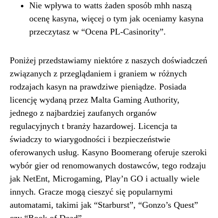
Nie wpływa to watts żaden sposób mhh naszą
ocenę kasyna, więcej o tym jak oceniamy kasyna
przeczytasz w “Ocena PL-Casinority”.
Poniżej przedstawiamy niektóre z naszych doświadczeń
związanych z przeglądaniem i graniem w różnych
rodzajach kasyn na prawdziwe pieniądze. Posiada
licencję wydaną przez Malta Gaming Authority,
jednego z najbardziej zaufanych organów
regulacyjnych t branży hazardowej. Licencja ta
świadczy to wiarygodności i bezpieczeństwie
oferowanych usług. Kasyno Boomerang oferuje szeroki
wybór gier od renomowanych dostawców, tego rodzaju
jak NetEnt, Microgaming, Play’n GO i actually wiele
innych. Gracze mogą cieszyć się popularnymi
automatami, takimi jak “Starburst”, “Gonzo’s Quest”