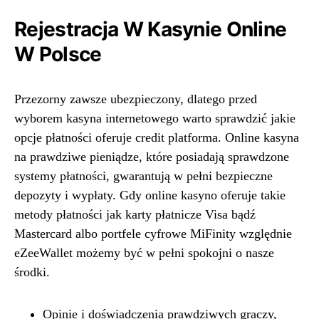
Rejestracja W Kasynie Online
W Polsce
Przezorny zawsze ubezpieczony, dlatego przed
wyborem kasyna internetowego warto sprawdzić jakie
opcje płatności oferuje credit platforma. Online kasyna
na prawdziwe pieniądze, które posiadają sprawdzone
systemy płatności, gwarantują w pełni bezpieczne
depozyty i wypłaty. Gdy online kasyno oferuje takie
metody płatności jak karty płatnicze Visa bądź
Mastercard albo portfele cyfrowe MiFinity względnie
eZeeWallet możemy być w pełni spokojni o nasze
środki.
Opinie i doświadczenia prawdziwych graczy,