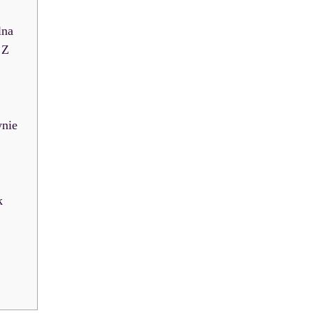
lna
 Z
ynie
k