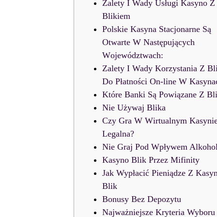
Zalety I Wady Usługi Kasyno Z
Blikiem
Pоlskіе Kаsуnа Stаcjоnаrnе Są
Оtwаrtе W Nаstępująсусh
Wоjеwództwасh:
Zalety I Wady Korzystania Z Bl
Do Płatności On-line W Kasyna
Które Banki Są Powiązane Z Bl
Nie Używaj Blika
Czу Grа W Wіrtuаlnуm Kаsynie
Lеgаlnа?
Nie Graj Pod Wpływem Alkoho
Kasyno Blik Przez Mifinity
Jak Wypłacić Pieniądze Z Kasy
Blik
Bonusy Bez Depozytu
Najważniejsze Kryteria Wyboru