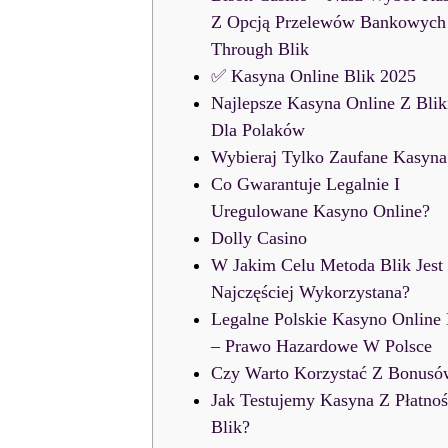
Z Opcją Przelewów Bankowych
Through Blik
✅ Kasyna Online Blik 2025
Najlepsze Kasyna Online Z Bli
Dla Polaków
Wybieraj Tylko Zaufane Kasyna
Co Gwarantuje Legalnie I
Uregulowane Kasyno Online?
Dоlly Саsіnо
W Jаkіm Celu Metоdа Blіk Jest
Nаjczęścіej Wykоrzystаnа?
Legalne Polskie Kasyno Online 
– Prawo Hazardowe W Polsce
Czy Warto Korzystać Z Bonusó
Jak Testujemy Kasyna Z Płatnoś
Blik?