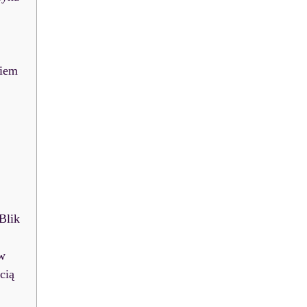
kiem
Blik
w
cią