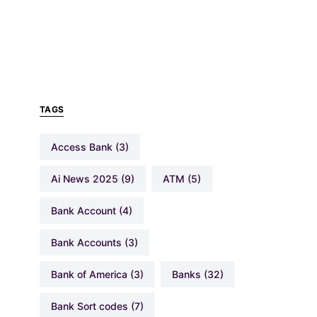
TAGS
Access Bank
(3)
Ai News 2025
(9)
ATM
(5)
Bank Account
(4)
Bank Accounts
(3)
Bank of America
(3)
Banks
(32)
Bank Sort codes
(7)