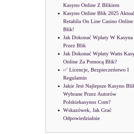
Kasyno Online Z Blikiem
Kasyno Online Blik 2025 Aktua
Retahíla On Line Casino Online
Blik!
Jak Dokonać Wpłaty W Kasyna
Przez Blik
Jak Dokonać Wpłaty Watts Kas
Online Za Pomocą Blik?
✅ Licencje, Bezpieczeństwo I
Regulamin
Jakie Jest Najlepsze Kasyno Bli
Wybrane Przez Autorów
Polskiekasynos Com?
Wskazówek, Jak Grać
Odpowiedzialnie