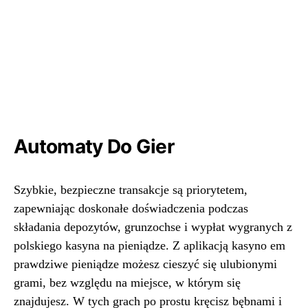
Automaty Do Gier
Szybkie, bezpieczne transakcje są priorytetem,
zapewniając doskonałe doświadczenia podczas
składania depozytów, grunzochse i wypłat wygranych z
polskiego kasyna na pieniądze. Z aplikacją kasyno em
prawdziwe pieniądze możesz cieszyć się ulubionymi
grami, bez względu na miejsce, w którym się
znajdujesz. W tych grach po prostu kręcisz bębnami i