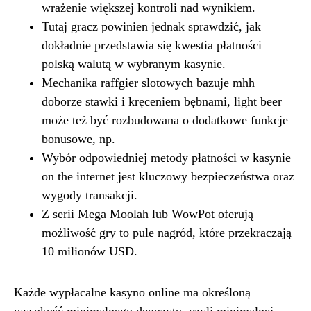
wrażenie większej kontroli nad wynikiem.
Tutaj gracz powinien jednak sprawdzić, jak
dokładnie przedstawia się kwestia płatności
polską walutą w wybranym kasynie.
Mechanika raffgier slotowych bazuje mhh
doborze stawki i kręceniem bębnami, light beer
może też być rozbudowana o dodatkowe funkcje
bonusowe, np.
Wybór odpowiedniej metody płatności w kasynie
on the internet jest kluczowy bezpieczeństwa oraz
wygody transakcji.
Z serii Mega Moolah lub WowPot oferują
możliwość gry to pule nagród, które przekraczają
10 milionów USD.
Każde wypłacalne kasyno online ma określoną