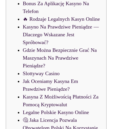
Bonus Za Aplikację Kasyno Na
Telefon
🔥 Rodzaje Legalnych Kasyn Online
Kasyno Na Prawdziwe Pieniądze —
Dlaczego Wskazane Jest
Spróbować?
Gdzie Można Bezpiecznie Grać Na
Maszynach Na Prawdziwe
Pieniądze?
Slottyway Casino
Jak Oceniamy Kasyna Em
Prawdziwe Pieniądze?
Kasyna Z Możliwością Płatności Za
Pomocą Kryptowalut
Legalne Polskie Kasyno Online
🤔 Jaka Licencja Pozwala
Obywatelom Polski Na Korzystanie