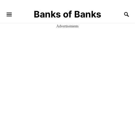
Banks of Banks
Advertisements