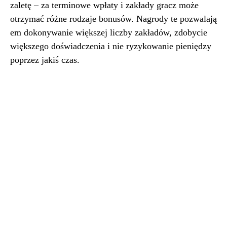
zaletę – za terminowe wpłaty i zakłady gracz może
otrzymać różne rodzaje bonusów. Nagrody te pozwalają
em dokonywanie większej liczby zakładów, zdobycie
większego doświadczenia i nie ryzykowanie pieniędzy
poprzez jakiś czas.