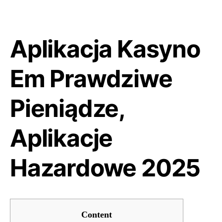
Aplikacja Kasyno
Em Prawdziwe
Pieniądze,
Aplikacje
Hazardowe 2025
Content