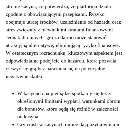
stronie kasyna, co potwierdza, że platforma działa
zgodnie z obowiązującymi przepisami. Ryzyko
obejmuje utratę środków, uzależnienie od hazardu oraz
stres związany z niewielkimi stratami finansowymi.
Jednak dla innych, gra za darmo może stanowić
atrakcyjną alternatywę, eliminującą ryzyko finansowe.
W ostatecznym rozrachunku, kluczowym aspektem jest
odpowiedzialne podejście do hazardu, które pozwala
cieszyć się grą bez narażania się na potencjalne
negatywne skutki.
W kasynach na pieniądze spotkamy się też z
określonymi limitami wypłat i warunkami obrotu
dla bonusów, które będą się różnić w zależności
od kasyna.
Gry crash w kasynach online dają użytkownikom