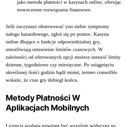
jako metoda płatności w kasynach online, oferując
nowoczesne rozwiązania finansowe.
Jeśli zaczynasz obserwować you siebie symptomy
nałogu hazardowego, zgłoś się po pomoc. Kasyna
online dbające o funkcje odpowiedzialnej gry,
umożliwiają ustawienie limitów czasowych. W
zależności od oferowanych opcji możesz ustawić limity
dzienne, tygodniowe czy miesięczne. Po osiągnięciu
określonej ilości godzin bądź minut, termes conseillés
wskaże, że czas gry dobiegł końca.
Metody Płatności W
Aplikacjach Mobilnych
Licencja wydana powinna być wyraźnie widoczna na