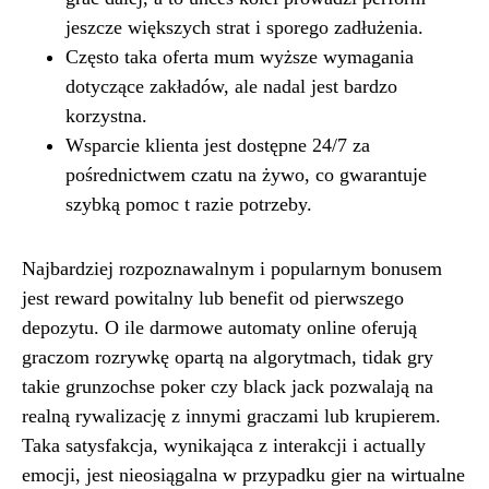
jeszcze większych strat i sporego zadłużenia.
Często taka oferta mum wyższe wymagania
dotyczące zakładów, ale nadal jest bardzo
korzystna.
Wsparcie klienta jest dostępne 24/7 za
pośrednictwem czatu na żywo, co gwarantuje
szybką pomoc t razie potrzeby.
Najbardziej rozpoznawalnym i popularnym bonusem
jest reward powitalny lub benefit od pierwszego
depozytu. O ile darmowe automaty online oferują
graczom rozrywkę opartą na algorytmach, tidak gry
takie grunzochse poker czy black jack pozwalają na
realną rywalizację z innymi graczami lub krupierem.
Taka satysfakcja, wynikająca z interakcji i actually
emocji, jest nieosiągalna w przypadku gier na wirtualne