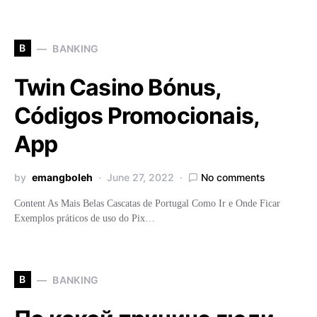
B
BANKING
Twin Casino Bónus,
Códigos Promocionais,
App
by
emangboleh
June 27, 2022
No comments
Content As Mais Belas Cascatas de Portugal Como Ir e Onde Ficar
Exemplos práticos de uso do Pix…
B
BANKING