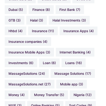
Dubai
(5)
Finance
(8)
First Bank
(7)
GTB
(3)
Halal
(3)
Halal Investments
(3)
hhbd
(4)
Insurance
(11)
Insurance Apps
(4)
Insurance companies
(4)
Insurance Mobile Apps
(3)
Internet Banking
(4)
Investments
(6)
Loan
(6)
Loans
(16)
MassageSolutions
(24)
Massage Solutions
(17)
MassageSolutions.net
(27)
Mobile app
(3)
Money
(4)
Money Transfer
(5)
Nigeria
(12)
NYIF
(3)
Online Banking
(5)
Sort Codes
(9)