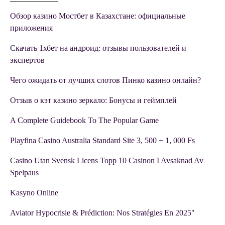
Обзор казино Мостбет в Казахстане: официальные
приложения
Скачать 1хбет на андроид: отзывы пользователей и
экспертов
Чего ожидать от лучших слотов Пинко казино онлайн?
Отзыв о кэт казино зеркало: Бонусы и геймплей
A Complete Guidebook To The Popular Game
Playfina Casino Australia Standard Site 3, 500 + 1, 000 Fs
Casino Utan Svensk Licens Topp 10 Casinon I Avsaknad Av
Spelpaus
Kasyno Online
Aviator Hypocrisie & Prédiction: Nos Stratégies En 2025″