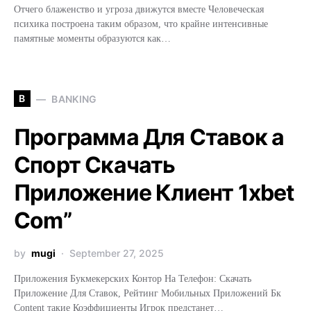
Отчего блаженство и угроза движутся вместе Человеческая
психика построена таким образом, что крайне интенсивные
памятные моменты образуются как…
B
BANKING
Программа Для Ставок а
Спорт Скачать
Приложение Клиент 1xbet
Com”
by
mugi
September 27, 2025
Приложения Букмекерских Контор На Телефон: Скачать
Приложение Для Ставок, Рейтинг Мобильных Приложений Бк
Content такие Коэффициенты Игрок предстанет…