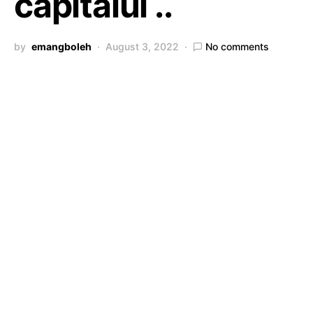
capitalul ..
by
emangboleh
August 3, 2022
No comments