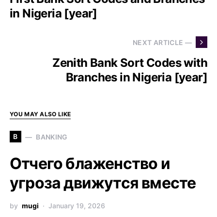
in Nigeria [year]
NEXT ARTICLE —
Zenith Bank Sort Codes with
Branches in Nigeria [year]
YOU MAY ALSO LIKE
B
BANKING
Отчего блаженство и
угроза движутся вместе
by
mugi
January 19, 2026