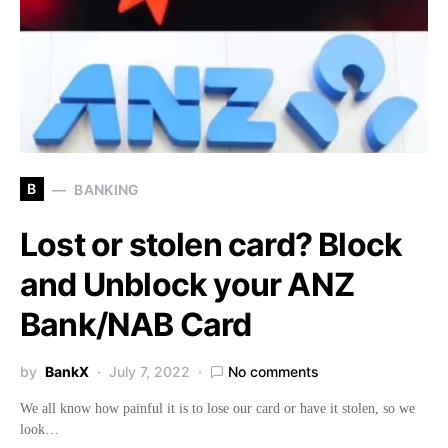
B
BANKING
Lost or stolen card? Block
and Unblock your ANZ
Bank/NAB Card
by
BankX
July 7, 2022
No comments
We all know how painful it is to lose our card or have it stolen, so we
look…