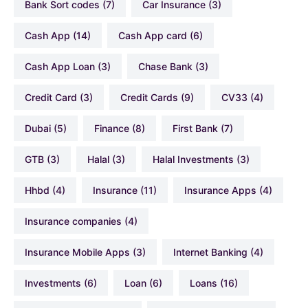
Bank Sort codes
(7)
Car Insurance
(3)
Cash App
(14)
Cash App card
(6)
Cash App Loan
(3)
Chase Bank
(3)
Credit Card
(3)
Credit Cards
(9)
CV33
(4)
Dubai
(5)
Finance
(8)
First Bank
(7)
GTB
(3)
Halal
(3)
Halal Investments
(3)
hhbd
(4)
Insurance
(11)
Insurance Apps
(4)
Insurance companies
(4)
Insurance Mobile Apps
(3)
Internet Banking
(4)
Investments
(6)
Loan
(6)
Loans
(16)