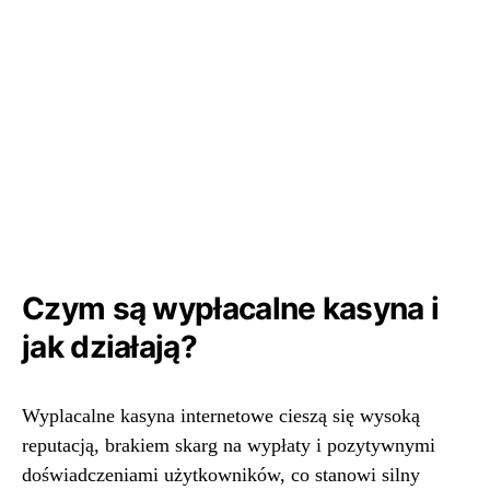
Czym są wypłacalne kasyna i
jak działają?
Wyplacalne kasyna internetowe cieszą się wysoką
reputacją, brakiem skarg na wypłaty i pozytywnymi
doświadczeniami użytkowników, co stanowi silny