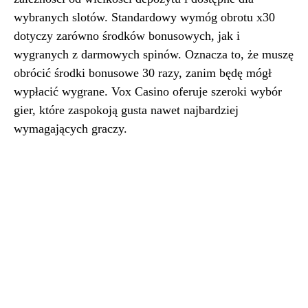
wybranych slotów. Standardowy wymóg obrotu x30
dotyczy zarówno środków bonusowych, jak i
wygranych z darmowych spinów. Oznacza to, że muszę
obrócić środki bonusowe 30 razy, zanim będę mógł
wypłacić wygrane. Vox Casino oferuje szeroki wybór
gier, które zaspokoją gusta nawet najbardziej
wymagających graczy.