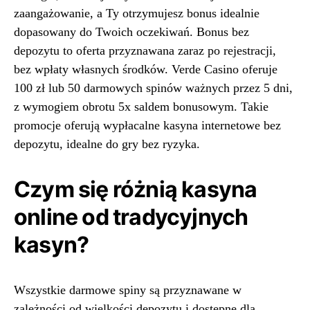
zaangażowanie, a Ty otrzymujesz bonus idealnie
dopasowany do Twoich oczekiwań. Bonus bez
depozytu to oferta przyznawana zaraz po rejestracji,
bez wpłaty własnych środków. Verde Casino oferuje
100 zł lub 50 darmowych spinów ważnych przez 5 dni,
z wymogiem obrotu 5x saldem bonusowym. Takie
promocje oferują wypłacalne kasyna internetowe bez
depozytu, idealne do gry bez ryzyka.
Czym się różnią kasyna
online od tradycyjnych
kasyn?
Wszystkie darmowe spiny są przyznawane w
zależności od wielkości depozytu i dostępne dla