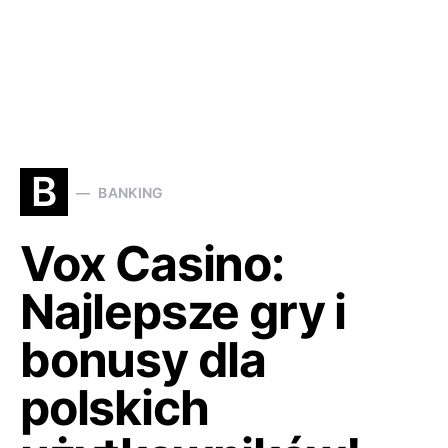
B
BANKING
Vox Casino:
Najlepsze gry i
bonusy dla
polskich