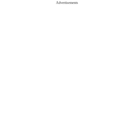
Advertisements