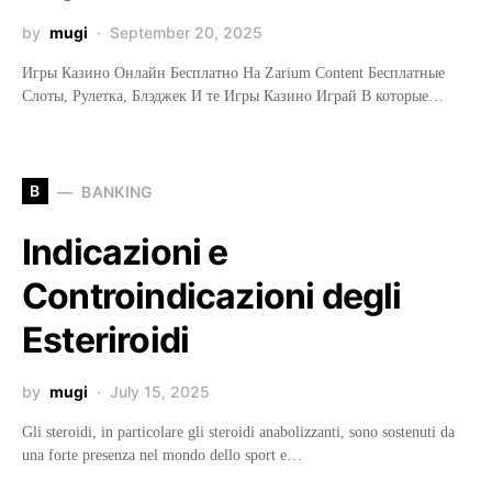
by
mugi
September 20, 2025
Игры Казино Онлайн Бесплатно На Zarium Content Бесплатные
Слоты, Рулетка, Блэджек И те Игры Казино Играй В которые…
B
BANKING
Indicazioni e
Controindicazioni degli
Esteriroidi
by
mugi
July 15, 2025
Gli steroidi, in particolare gli steroidi anabolizzanti, sono sostenuti da
una forte presenza nel mondo dello sport e…