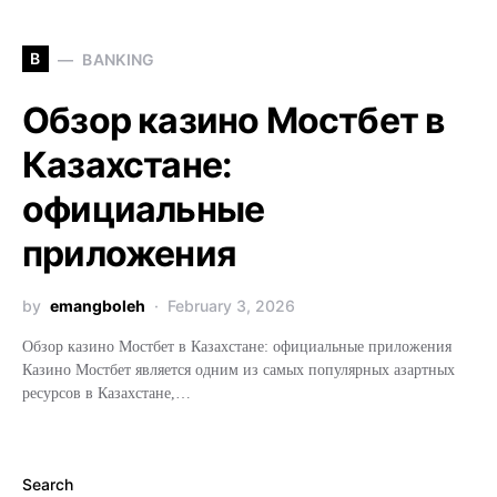
B
BANKING
Обзор казино Мостбет в
Казахстане:
официальные
приложения
by
emangboleh
February 3, 2026
Обзор казино Мостбет в Казахстане: официальные приложения
Казино Мостбет является одним из самых популярных азартных
ресурсов в Казахстане,…
Search