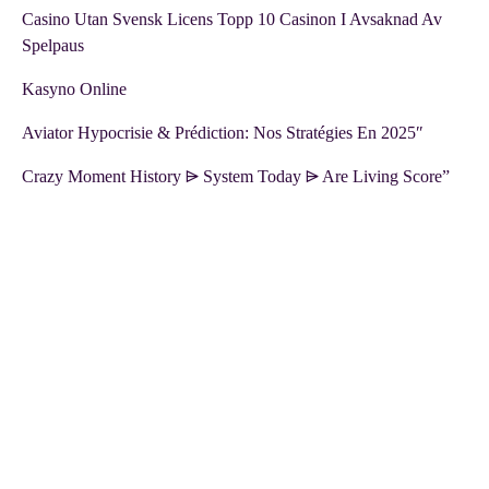
Casino Utan Svensk Licens Topp 10 Casinon I Avsaknad Av
Spelpaus
Kasyno Online
Aviator Hypocrisie & Prédiction: Nos Stratégies En 2025″
Crazy Moment History ⩥ System Today ⩥ Are Living Score”