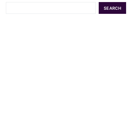
SEARCH