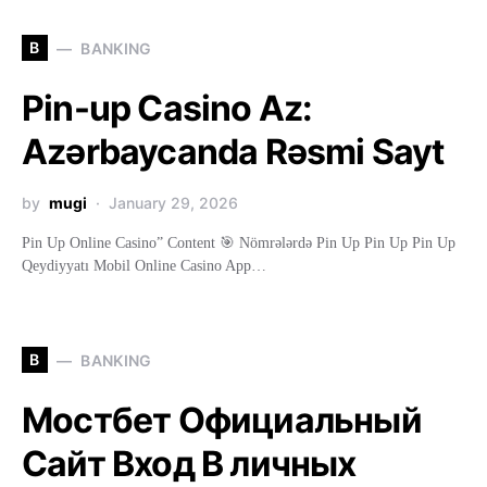
B
BANKING
Pin-up Casino Az:
Azərbaycanda Rəsmi Sayt
by
mugi
January 29, 2026
Pin Up Online Casino” Content 🎯 Nömrələrdə Pin Up Pin Up Pin Up
Qeydiyyatı Mobil Online Casino App…
B
BANKING
Мостбет Официальный
Сайт Вход В личных