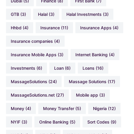
Dubai
(5)
Finance
(8)
First Bank
(7)
GTB
(3)
Halal
(3)
Halal Investments
(3)
hhbd
(4)
Insurance
(11)
Insurance Apps
(4)
Insurance companies
(4)
Insurance Mobile Apps
(3)
Internet Banking
(4)
Investments
(6)
Loan
(6)
Loans
(16)
MassageSolutions
(24)
Massage Solutions
(17)
MassageSolutions.net
(27)
Mobile app
(3)
Money
(4)
Money Transfer
(5)
Nigeria
(12)
NYIF
(3)
Online Banking
(5)
Sort Codes
(9)