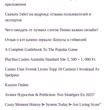
приложения
Скачать 1хбет на андроид: отзывы пользователей и
экспертов
Чего ожидать от лучших слотов Пинко казино онлайн?
Отзыв о кэт казино зеркало: Бонусы и геймплей
A Complete Guidebook To The Popular Game
Playfina Casino Australia Standard Site 3, 500 + 1, 000 Fs
Casino Utan Svensk Licens Topp 10 Casinon I Avsaknad Av
Spelpaus
Kasyno Online
Aviator Hypocrisie & Prédiction: Nos Stratégies En 2025″
Crazy Moment History ⩥ System Today ⩥ Are Living Score”