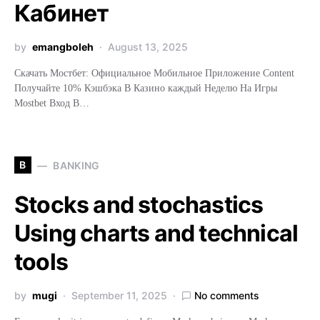
Кабинет
by
emangboleh
August 13, 2025
Скачать Мостбет: Официальное Мобильное Приложение Content
Получайте 10% Кэшбэка В Казино каждый Неделю На Игры
Mostbet Вход В…
B
BANKING
Stocks and stochastics
Using charts and technical
tools
by
mugi
September 11, 2025
No comments