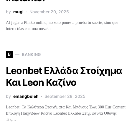
by
mugi
November 20, 2025
Al jugar a Plinko online, no solo pones a prueba tu suerte, sino que
interactúas con una mezcla…
B
BANKING
Leonbet Ελλάδα Στοίχημα
Και Leon Καζίνο
by
emangboleh
September 28, 2025
Leonbet: Τα Καλύτερα Στοιχήματα Και Μπόνους Έως 300 Eur Content
Επιλογή Παιχνιδιών Καζίνο Leonbet Ελλάδα Στιγμιότυπα Οθόνης
Της…