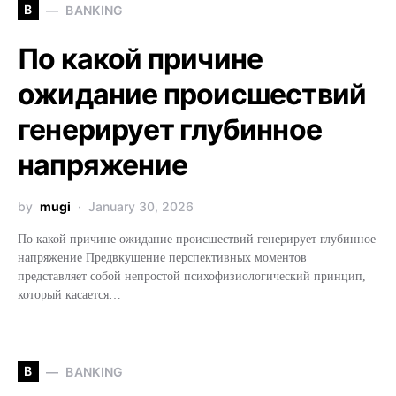
B
BANKING
По какой причине
ожидание происшествий
генерирует глубинное
напряжение
by
mugi
January 30, 2026
По какой причине ожидание происшествий генерирует глубинное
напряжение Предвкушение перспективных моментов
представляет собой непростой психофизиологический принцип,
который касается…
B
BANKING