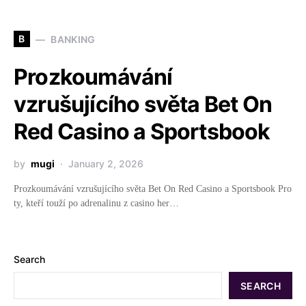
B
BANKING
Prozkoumávání
vzrušujícího světa Bet On
Red Casino a Sportsbook
by
mugi
January 2, 2026
Prozkoumávání vzrušujícího světa Bet On Red Casino a Sportsbook Pro
ty, kteří touží po adrenalinu z casino her…
Search
SEARCH