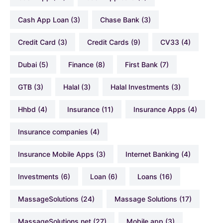
Cash App Loan
(3)
Chase Bank
(3)
Credit Card
(3)
Credit Cards
(9)
CV33
(4)
Dubai
(5)
Finance
(8)
First Bank
(7)
GTB
(3)
Halal
(3)
Halal Investments
(3)
hhbd
(4)
Insurance
(11)
Insurance Apps
(4)
Insurance companies
(4)
Insurance Mobile Apps
(3)
Internet Banking
(4)
Investments
(6)
Loan
(6)
Loans
(16)
MassageSolutions
(24)
Massage Solutions
(17)
MassageSolutions.net
(27)
Mobile app
(3)