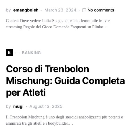
by
emangboleh
March 23, 2024
No comments
Content Dove vedere Italia-Spagna di calcio femminile in tv e
streaming Regole del Gioco Domande Frequenti su Plinko…
B
BANKING
Corso di Trenbolon
Mischung: Guida Completa
per Atleti
by
mugi
August 13, 2025
Il Trenbolon Mischung è uno degli steroidi anabolizzanti più potenti e
ammirati tra gli atleti e i bodybuilder.…