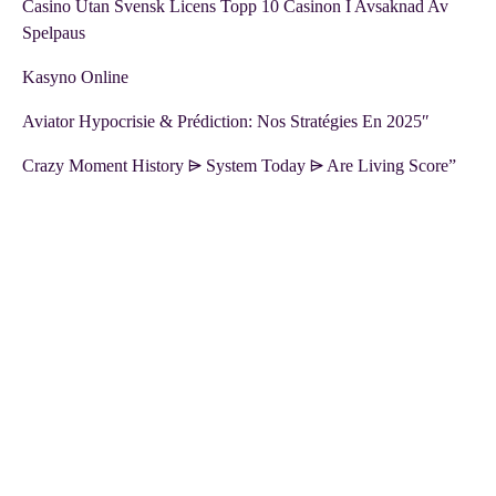
Casino Utan Svensk Licens Topp 10 Casinon I Avsaknad Av
Spelpaus
Kasyno Online
Aviator Hypocrisie & Prédiction: Nos Stratégies En 2025″
Crazy Moment History ⩥ System Today ⩥ Are Living Score”