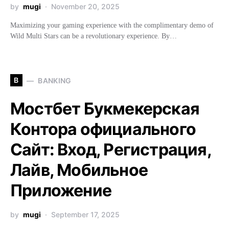
by
mugi
November 20, 2025
Maximizing your gaming experience with the complimentary demo of
Wild Multi Stars can be a revolutionary experience. By…
B
BANKING
Мостбет Букмекерская
Контора официального
Сайт: Вход, Регистрация,
Лайв, Мобильное
Приложение
by
mugi
September 17, 2025