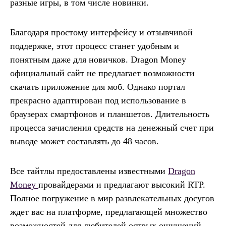
разные игры, в том числе новинки.
Благодаря простому интерфейсу и отзывчивой
поддержке, этот процесс станет удобным и
понятным даже для новичков. Dragon Money
официальный сайт не предлагает возможности
скачать приложение для моб. Однако портал
прекрасно адаптирован под использование в
браузерах смартфонов и планшетов. Длительность
процесса зачисления средств на денежный счет при
выводе может составлять до 48 часов.
Все тайтлы предоставлены известными
Dragon
Money
провайдерами и предлагают высокий RTP.
Полное погружение в мир развлекательных досугов
ждет вас на платформе, предлагающей множество
возможностей для любителей острых ощущений.