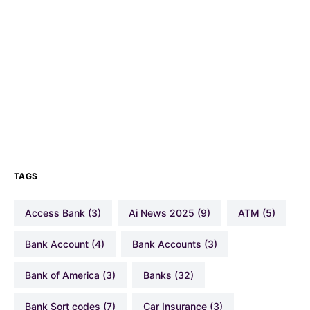
TAGS
Access Bank
(3)
Ai News 2025
(9)
ATM
(5)
Bank Account
(4)
Bank Accounts
(3)
Bank of America
(3)
Banks
(32)
Bank Sort codes
(7)
Car Insurance
(3)