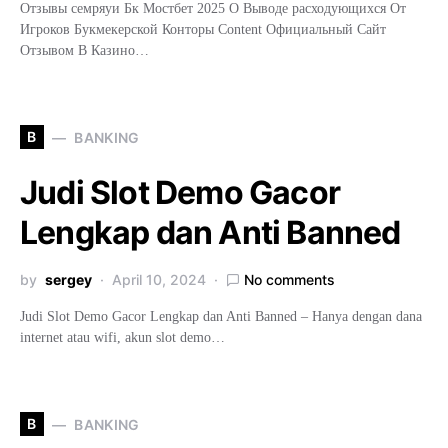
Отзывы семряуи Бк Мостбет 2025 О Выводе расходующихся От
Игроков Букмекерской Конторы Content Официальный Сайт
Отзывом В Казино…
B
BANKING
Judi Slot Demo Gacor
Lengkap dan Anti Banned
by
sergey
April 10, 2024
No comments
Judi Slot Demo Gacor Lengkap dan Anti Banned – Hanya dengan dana
internet atau wifi, akun slot demo…
B
BANKING