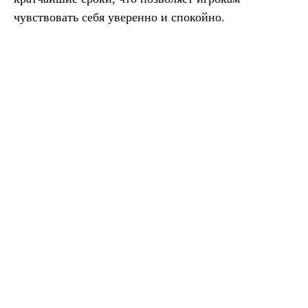
чувствовать себя уверенно и спокойно.