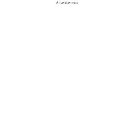
Advertisements