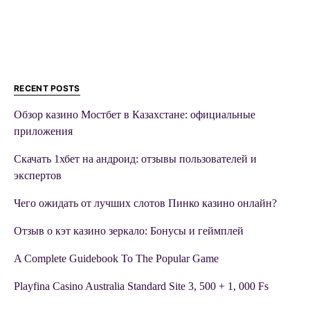
RECENT POSTS
Обзор казино Мостбет в Казахстане: официальные
приложения
Скачать 1хбет на андроид: отзывы пользователей и
экспертов
Чего ожидать от лучших слотов Пинко казино онлайн?
Отзыв о кэт казино зеркало: Бонусы и геймплей
A Complete Guidebook To The Popular Game
Playfina Casino Australia Standard Site 3, 500 + 1, 000 Fs