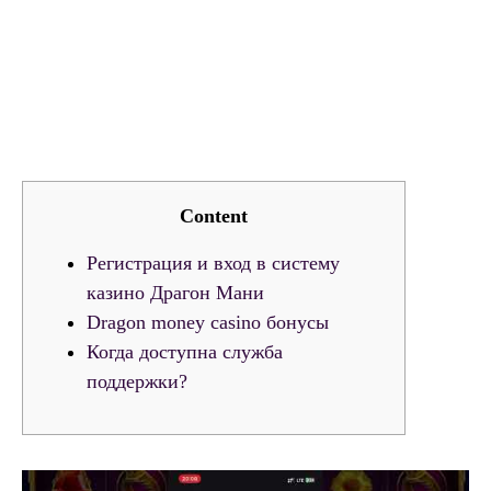
Content
Регистрация и вход в систему
казино Драгон Мани
Dragon money casino бонусы
Когда доступна служба
поддержки?