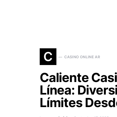
C
CASINO ONLINE AR
Caliente Cas
Línea: Divers
Límites Desd