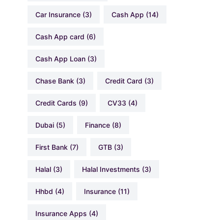
Car Insurance
(3)
Cash App
(14)
Cash App card
(6)
Cash App Loan
(3)
Chase Bank
(3)
Credit Card
(3)
Credit Cards
(9)
CV33
(4)
Dubai
(5)
Finance
(8)
First Bank
(7)
GTB
(3)
Halal
(3)
Halal Investments
(3)
hhbd
(4)
Insurance
(11)
Insurance Apps
(4)