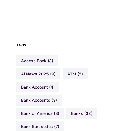
TAGS
Access Bank
(3)
Ai News 2025
(9)
ATM
(5)
Bank Account
(4)
Bank Accounts
(3)
Bank of America
(3)
Banks
(32)
Bank Sort codes
(7)