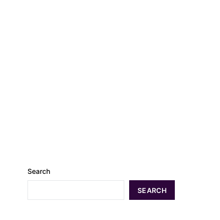
Search
SEARCH