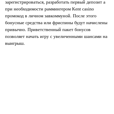
зарегистрироваться, разработать первый депозит а
при необходимости раммингером Kent casino
промокод в личном завкоммуной. После этого
бонусные средства или фриспины будут начислены
привычно. Приветственный пакет бонусов
позволяет начать игру с увеличенными шансами на
выигрыш.