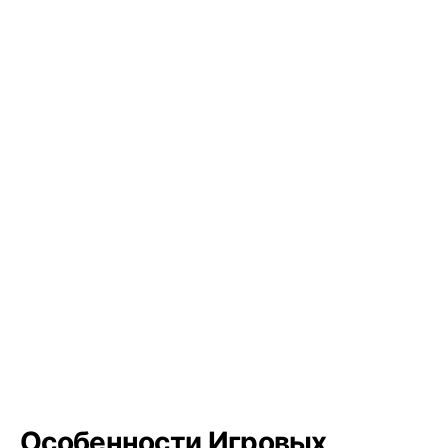
Особенности Игровых