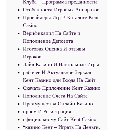
Клуба – Программа преданности
Особенности Игровых Аппаратов
Провайдеры Игр В Каталоге Kent
Casino
Верификация На Сайте и
Пополнение Депозита
Итоговая Оценка И отзывы
Игроков
Лайв Казино И Настольные Игры
рабочее И Актуальное Зеркало
Кент Казино дли Входа На Сайт
Скачать Приложение Кент Казино
Пополнение Счета На Сайте
Преимущества Онлайн Казино
проем И Регистрация
официальному Сайт Kent Casino
“казино Кент – Играть На Деньги,