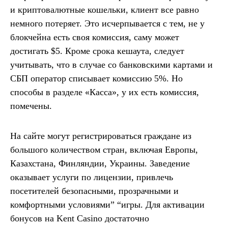
и криптовалютные кошельки, клиент все равно
немного потеряет. Это исчерпывается с тем, не у
блокчейна есть своя комиссия, саму может
достигать $5. Кроме срока кешаута, следует
учитывать, что в случае со банковскими картами и
СБП оператор списывает комиссию 5%. Но
способы в разделе «Касса», у их есть комиссия,
помечены.
На сайте могут регистрироваться граждане из
большого количеством стран, включая Европы,
Казахстана, Финляндии, Украины. Заведение
оказывает услуги по лицензии, привлечь
посетителей безопасными, прозрачными и
комфортными условиями” “игры. Для активации
бонусов на Kent Casino достаточно