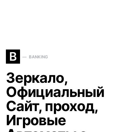
B
BANKING
Зеркало,
Официальный
Сайт, проход,
Игровые