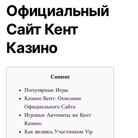
Официальный
Сайт Кент
Казино
Content
Популярные Игры
Казино Кент: Описание
Официального Сайта
Игровые Автоматы же Кент
Казино
Как являясь Участником Vip