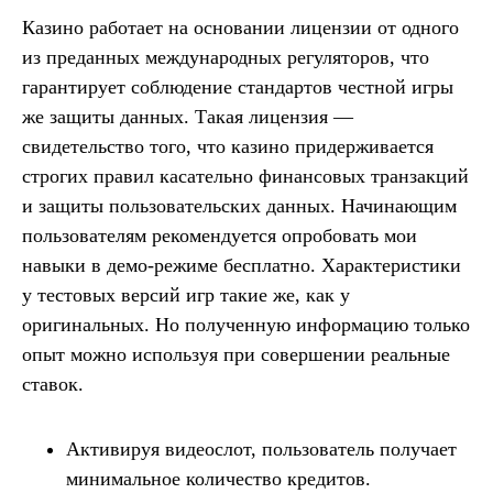
Казино работает на основании лицензии от одного
из преданных международных регуляторов, что
гарантирует соблюдение стандартов честной игры
же защиты данных. Такая лицензия —
свидетельство того, что казино придерживается
строгих правил касательно финансовых транзакций
и защиты пользовательских данных. Начинающим
пользователям рекомендуется опробовать мои
навыки в демо-режиме бесплатно. Характеристики
у тестовых версий игр такие же, как у
оригинальных. Но полученную информацию только
опыт можно используя при совершении реальные
ставок.
Активируя видеослот, пользователь получает
минимальное количество кредитов.