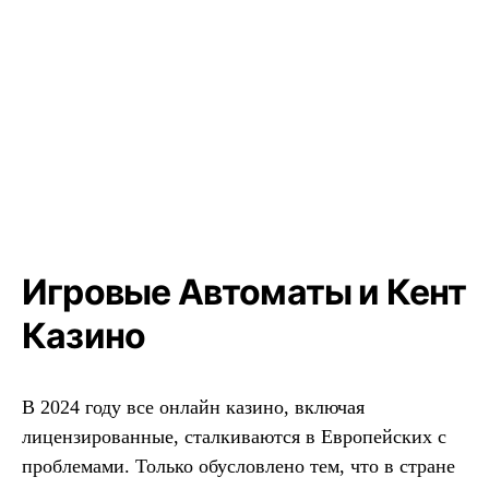
Игровые Автоматы и Кент
Казино
В 2024 году все онлайн казино, включая
лицензированные, сталкиваются в Европейских с
проблемами. Только обусловлено тем, что в стране