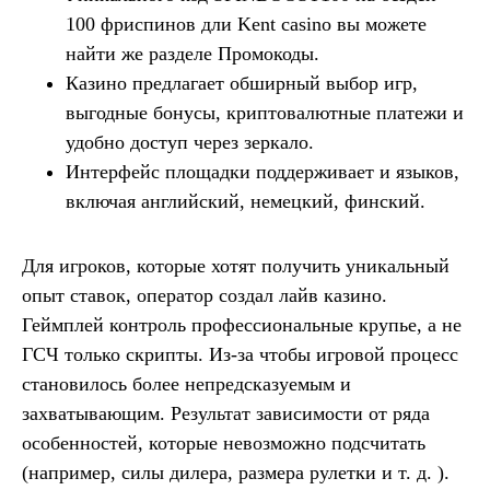
100 фриспинов дли Kent casino вы можете
найти же разделе Промокоды.
Казино предлагает обширный выбор игр,
выгодные бонусы, криптовалютные платежи и
удобно доступ через зеркало.
Интерфейс площадки поддерживает и языков,
включая английский, немецкий, финский.
Для игроков, которые хотят получить уникальный
опыт ставок, оператор создал лайв казино.
Геймплей контроль профессиональные крупье, а не
ГСЧ только скрипты. Из-за чтобы игровой процесс
становилось более непредсказуемым и
захватывающим. Результат зависимости от ряда
особенностей, которые невозможно подсчитать
(например, силы дилера, размера рулетки и т. д. ).