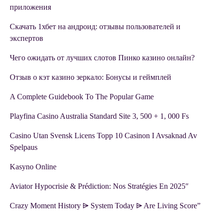
приложения
Скачать 1хбет на андроид: отзывы пользователей и
экспертов
Чего ожидать от лучших слотов Пинко казино онлайн?
Отзыв о кэт казино зеркало: Бонусы и геймплей
A Complete Guidebook To The Popular Game
Playfina Casino Australia Standard Site 3, 500 + 1, 000 Fs
Casino Utan Svensk Licens Topp 10 Casinon I Avsaknad Av
Spelpaus
Kasyno Online
Aviator Hypocrisie & Prédiction: Nos Stratégies En 2025″
Crazy Moment History ⩥ System Today ⩥ Are Living Score”