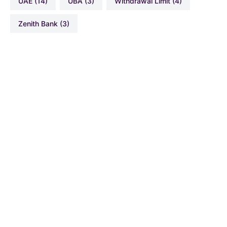
UAE
(14)
UBA
(3)
Withdrawal Limit
(4)
Zenith Bank
(3)