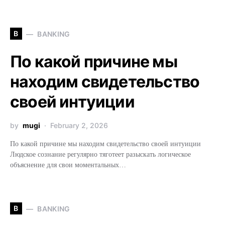
B
BANKING
По какой причине мы
находим свидетельство
своей интуиции
by
mugi
February 2, 2026
По какой причине мы находим свидетельство своей интуиции
Людское сознание регулярно тяготеет разыскать логическое
объяснение для свои моментальных…
B
BANKING