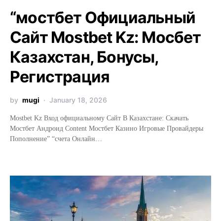
“мостбет Официальный
Сайт Mostbet Kz: Мосбет
Казахстан, Бонусы,
Регистрация
by
mugi
January 18, 2026
Mostbet Kz Вход официальному Сайт В Казахстане: Скачать
Мостбет Андроид Content Мостбет Казино Игровые Провайдеры
Пополнение” “счета Онлайн…