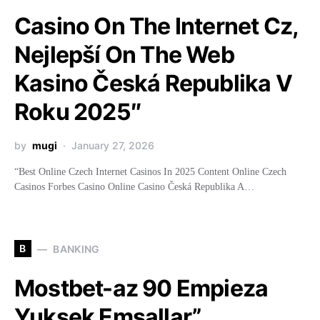
Casino On The Internet Cz,
Nejlepší On The Web
Kasino Česká Republika V
Roku 2025″
by
mugi
January 27, 2026
“Best Online Czech Internet Casinos In 2025 Content Online Czech
Casinos Forbes Casino Online Casino Česká Republika A…
B
BANKING
Mostbet-az 90 Empieza
Yuksek Emsallar”