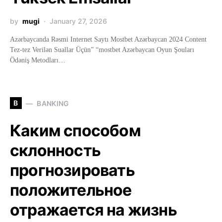
by
mugi
January 27, 2026
Azərbaycanda Rəsmi Internet Saytı Mostbet Azərbaycan 2024 Content
Tez-tez Verilən Suallar Üçün” “mostbet Azərbaycan Oyun Şouları
Ödəniş Metodları…
B
BANKING
Каким способом
склонность
прогнозировать
положительное
отражается на жизнь