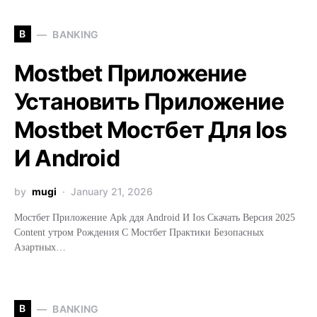
B
BANKING
Mostbet Приложение
Установить Приложение
Mostbet Мостбет Для Ios
И Android
by
mugi
January 21, 2026
Мостбет Приложение Apk ддя Android И Ios Скачать Версия 2025
Content утром Рождения С Мостбет Практики Безопасных
Азартных…
B
BANKING