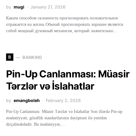
by
mugi
January 21, 2026
Каким способом склонность прогнозировать положительное
отражается на жизнь Обычай прогнозировать хорошее является
собой мощный духовный механизм, который значительно…
B
BANKING
Pin-Up Canlanması: Müasir
Tərzlər və İslahatlar
by
emangboleh
February 2, 2026
Pin-Up Canlanması: Müasir Tərzlər və İslahatlar Son illərdə Pin-up
mədəniyyəti, gözəllik standartlarının dəyişməsi ilə yenidən
dirçəlməkdədir. Bu mədəniyyət,…