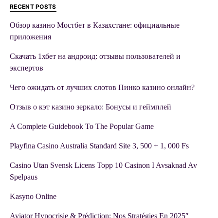
RECENT POSTS
Обзор казино Мостбет в Казахстане: официальные
приложения
Скачать 1хбет на андроид: отзывы пользователей и
экспертов
Чего ожидать от лучших слотов Пинко казино онлайн?
Отзыв о кэт казино зеркало: Бонусы и геймплей
A Complete Guidebook To The Popular Game
Playfina Casino Australia Standard Site 3, 500 + 1, 000 Fs
Casino Utan Svensk Licens Topp 10 Casinon I Avsaknad Av
Spelpaus
Kasyno Online
Aviator Hypocrisie & Prédiction: Nos Stratégies En 2025″