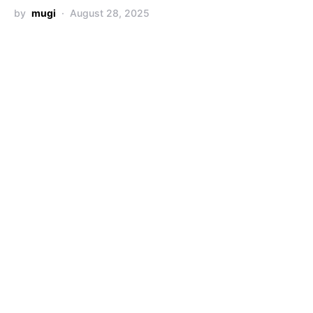
by
mugi
August 28, 2025