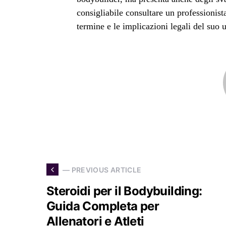
consigliabile consultare un professionista
termine e le implicazioni legali del suo u
— PREVIOUS ARTICLE
Steroidi per il Bodybuilding:
Guida Completa per
Allenatori e Atleti