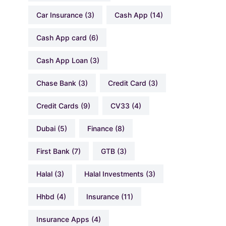
Car Insurance
(3)
Cash App
(14)
Cash App card
(6)
Cash App Loan
(3)
Chase Bank
(3)
Credit Card
(3)
Credit Cards
(9)
CV33
(4)
Dubai
(5)
Finance
(8)
First Bank
(7)
GTB
(3)
Halal
(3)
Halal Investments
(3)
hhbd
(4)
Insurance
(11)
Insurance Apps
(4)