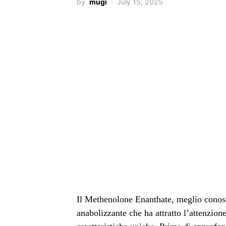
by
mugi
July 15, 2025
Il Methenolone Enanthate, meglio conos
anabolizzante che ha attratto l’attenzione