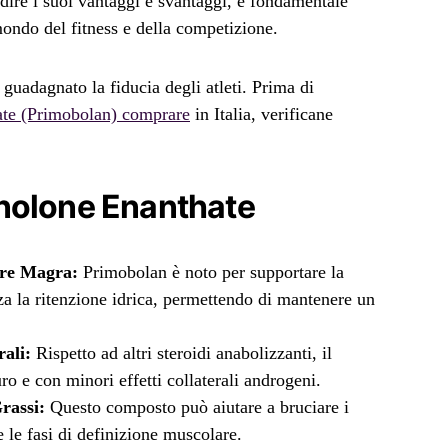
ndire i suoi vantaggi e svantaggi, è fondamentale
ondo del fitness e della competizione.
uadagnato la fiducia degli atleti. Prima di
te (Primobolan) comprare
in Italia, verificane
nolone Enanthate
are Magra:
Primobolan è noto per supportare la
za la ritenzione idrica, permettendo di mantenere un
rali:
Rispetto ad altri steroidi anabolizzanti, il
o e con minori effetti collaterali androgeni.
rassi:
Questo composto può aiutare a bruciare i
 le fasi di definizione muscolare.