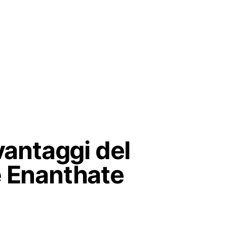
vantaggi del
 Enanthate