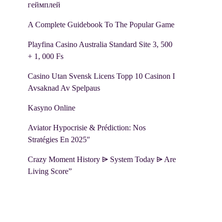
геймплей
A Complete Guidebook To The Popular Game
Playfina Casino Australia Standard Site 3, 500
+ 1, 000 Fs
Casino Utan Svensk Licens Topp 10 Casinon I
Avsaknad Av Spelpaus
Kasyno Online
Aviator Hypocrisie & Prédiction: Nos
Stratégies En 2025″
Crazy Moment History ⩥ System Today ⩥ Are
Living Score”