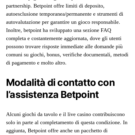
partnership. Betpoint offre limiti di deposito,
autoesclusione temporanea/permanente e strumenti di
autovalutazione per garantire un gioco responsabile.
Inoltre, betpoint ha sviluppato una sezione FAQ
completa e costantemente aggiornata, dove gli utenti
possono trovare risposte immediate alle domande più
comuni su giochi, bonus, verifiche documentali, metodi
di pagamento e molto altro.
Modalità di contatto con
l’assistenza Betpoint
Alcuni giochi da tavolo e il live casino contribuiscono
solo in parte al completamento di questa condizione. In
aggiunta, Betpoint offre anche un pacchetto di