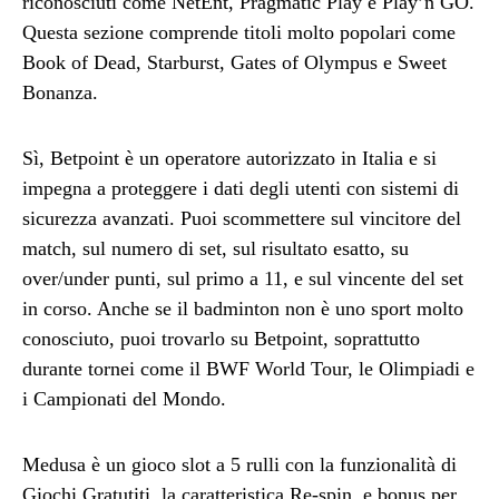
riconosciuti come NetEnt, Pragmatic Play e Play’n GO.
Questa sezione comprende titoli molto popolari come
Book of Dead, Starburst, Gates of Olympus e Sweet
Bonanza.
Sì, Betpoint è un operatore autorizzato in Italia e si
impegna a proteggere i dati degli utenti con sistemi di
sicurezza avanzati. Puoi scommettere sul vincitore del
match, sul numero di set, sul risultato esatto, su
over/under punti, sul primo a 11, e sul vincente del set
in corso. Anche se il badminton non è uno sport molto
conosciuto, puoi trovarlo su Betpoint, soprattutto
durante tornei come il BWF World Tour, le Olimpiadi e
i Campionati del Mondo.
Medusa è un gioco slot a 5 rulli con la funzionalità di
Giochi Gratutiti, la caratteristica Re-spin, e bonus per