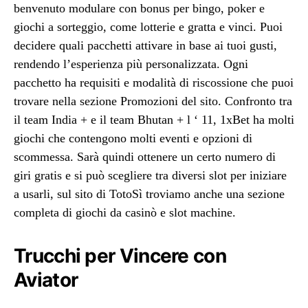
benvenuto modulare con bonus per bingo, poker e
giochi a sorteggio, come lotterie e gratta e vinci. Puoi
decidere quali pacchetti attivare in base ai tuoi gusti,
rendendo l’esperienza più personalizzata. Ogni
pacchetto ha requisiti e modalità di riscossione che puoi
trovare nella sezione Promozioni del sito. Confronto tra
il team India + e il team Bhutan + l ‘ 11, 1xBet ha molti
giochi che contengono molti eventi e opzioni di
scommessa. Sarà quindi ottenere un certo numero di
giri gratis e si può scegliere tra diversi slot per iniziare
a usarli, sul sito di TotoSì troviamo anche una sezione
completa di giochi da casinò e slot machine.
Trucchi per Vincere con
Aviator