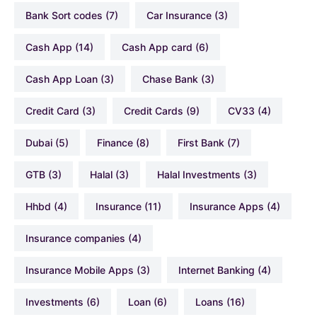
Bank Sort codes
(7)
Car Insurance
(3)
Cash App
(14)
Cash App card
(6)
Cash App Loan
(3)
Chase Bank
(3)
Credit Card
(3)
Credit Cards
(9)
CV33
(4)
Dubai
(5)
Finance
(8)
First Bank
(7)
GTB
(3)
Halal
(3)
Halal Investments
(3)
hhbd
(4)
Insurance
(11)
Insurance Apps
(4)
Insurance companies
(4)
Insurance Mobile Apps
(3)
Internet Banking
(4)
Investments
(6)
Loan
(6)
Loans
(16)