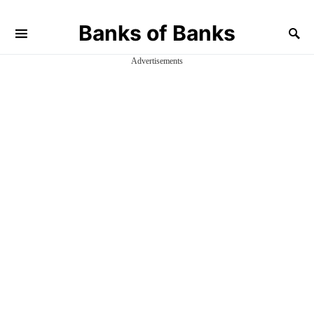
Banks of Banks
Advertisements