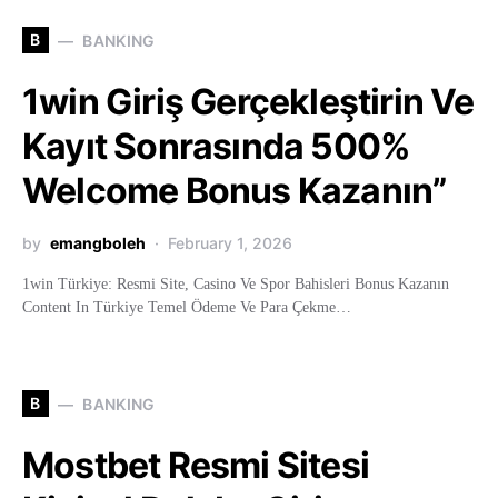
B
BANKING
1win Giriş Gerçekleştirin Ve
Kayıt Sonrasında 500%
Welcome Bonus Kazanın”
by
emangboleh
February 1, 2026
1win Türkiye: Resmi Site, Casino Ve Spor Bahisleri Bonus Kazanın
Content In Türkiye Temel Ödeme Ve Para Çekme…
B
BANKING
Mostbet Resmi Sitesi