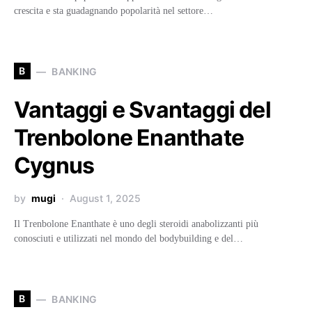
crescita e sta guadagnando popolarità nel settore…
B
BANKING
Vantaggi e Svantaggi del
Trenbolone Enanthate
Cygnus
by
mugi
August 1, 2025
Il Trenbolone Enanthate è uno degli steroidi anabolizzanti più
conosciuti e utilizzati nel mondo del bodybuilding e del…
B
BANKING