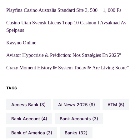
Playfina Casino Australia Standard Site 3, 500 + 1, 000 Fs
Casino Utan Svensk Licens Topp 10 Casinon I Avsaknad Av
Spelpaus
Kasyno Online
Aviator Hypocrisie & Prédiction: Nos Stratégies En 2025″
Crazy Moment History ⩥ System Today ⩥ Are Living Score”
TAGS
Access Bank
(3)
Ai News 2025
(9)
ATM
(5)
Bank Account
(4)
Bank Accounts
(3)
Bank of America
(3)
Banks
(32)