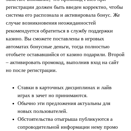
регистрации должен быть введен корректно, чтобы
система его распознала и активировала бонус. Же
случае возникновения неожиданностей
рекомендуется обратиться в службу поддержки
казино. Вы сможете поставлены в игровых
автоматах бонусные деньги, тогда полностью
отобьете остававшийся от казино подарили. Второй
– активировать промокод, выполнив вход на сайт
но после регистрации.
Ставки в карточных дисциплинах и лайв
играх в зачет но принимаются.
Обычно эти предложения актуальны для
новых пользователей.
Обстоятельства отыгрыша публикуются а
сопроводительной информации нему промо