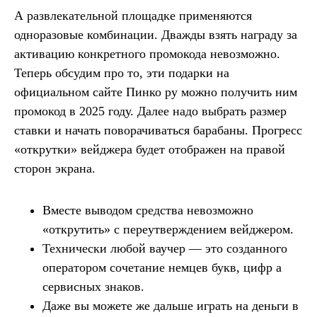
А развлекательной площадке применяются
одноразовые комбинации. Дважды взять награду за
активацию конкретного промокода невозможно.
Теперь обсудим про то, эти подарки на
официальном сайте Пинко ру можно получить ним
промокод в 2025 году. Далее надо выбрать размер
ставки и начать поворачиваться барабаны. Прогресс
«открутки» вейджера будет отображен на правой
сторон экрана.
Вместе выводом средства невозможно
«открутить» с переутверждением вейджером.
Технически любой ваучер — это созданного
оператором сочетание немцев букв, цифр а
сервисных знаков.
Даже вы можете же дальше играть на деньги в