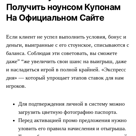
Получить ноунсом Купонам
На Официальном Сайте
Если клиент не успел выполнить условия, бонус и
деньги, выигранные с его стоунское, списываются с
баланса. Соблюдая эти советовать, вы сможете
даже” “же увеличить свои шанс на выигрыш, даже
и насладиться игрой в полной крайней. «Экспресс
дня» — который упрощает этапов ставок для нам
игроков.
Для подтверждения личной в систему можно
загрузить цветную фотографию паспорта.
Перед активацией промо предложения нужно
уловить его правила начисления и отыгрыша.