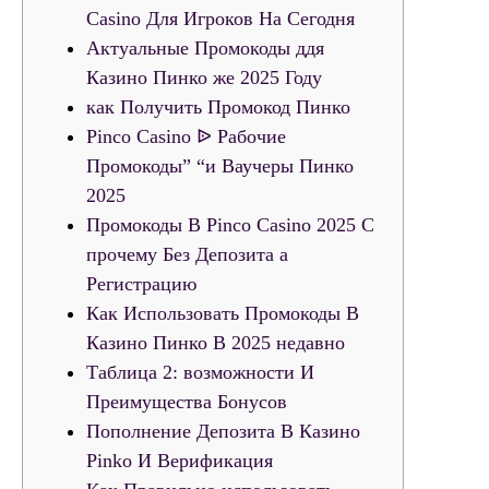
Casino Для Игроков На Сегодня
Актуальные Промокоды ддя
Казино Пинко же 2025 Году
как Получить Промокод Пинко
Pinco Casino ᐉ Рабочие
Промокоды” “и Ваучеры Пинко
2025
Промокоды В Pinco Casino 2025 С
прочему Без Депозита а
Регистрацию
Как Использовать Промокоды В
Казино Пинко В 2025 недавно
Таблица 2: возможности И
Преимущества Бонусов
Пополнение Депозита В Казино
Pinko И Верификация