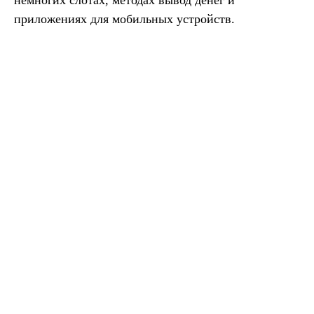
немногих слотах, методах вывод денег и
приложениях для мобильных устройств.