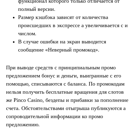
функционал которого только отличается от
полный версии.
Размер кэшбэка зависят от количества
происшедших в экспрессе а увеличивается с и
числом.
В случае ошибки на экран выводится
сообщение «Неверный промокод».
При выводе средств с принципиальным промо
предложением бонус и деньги, выигранные с его
помощью, списываются с баланса. По промокодам
нельзя получить бесплатные вращения для слотов
же Pinco Casino, бездепы и прибавки за пополнение
счета. Обстоятельствами отыгрыша публикуются а
сопроводительной информации ко промо
предложению.