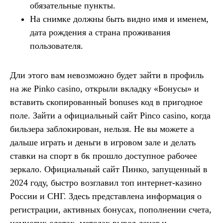
обязательные пункты.
На снимке должны быть видно имя и именем,
дата рождения а страна проживания
пользователя.
Дли этого вам невозможно будет зайти в профиль
на же Pinko casino, открыли вкладку «Бонусы» и
вставить скопированный bonuses код в пригодное
поле. Зайти а официальный сайт Pinco casino, когда
бильзера заблокирован, нельзя. Не вы можете а
дальше играть и деньги в игровом зале и делать
ставки на спорт в бк прошло доступное рабочее
зеркало. Официальный сайт Пинко, запущенный в
2024 году, быстро возглавил топ интернет-казино
России и СНГ. Здесь представлена информация о
регистрации, активных бонусах, пополнении счета,