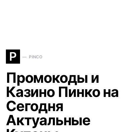
P
PINCO
Промокоды и
Казино Пинко на
Сегодня
Актуальные