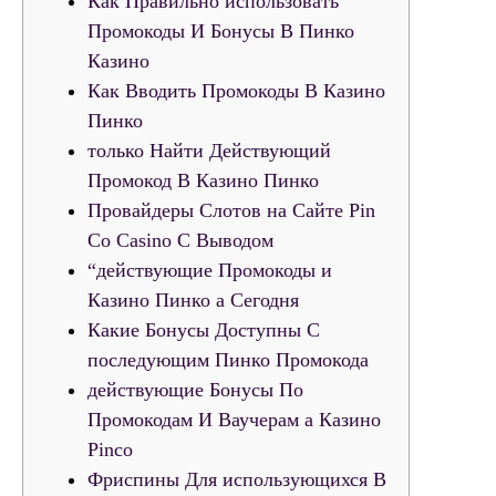
Как Правильно использовать
Промокоды И Бонусы В Пинко
Казино
Как Вводить Промокоды В Казино
Пинко
только Найти Действующий
Промокод В Казино Пинко
Провайдеры Слотов на Сайте Pin
Сo Casino С Выводом
“действующие Промокоды и
Казино Пинко а Сегодня
Какие Бонусы Доступны С
последующим Пинко Промокода
действующие Бонусы По
Промокодам И Ваучерам а Казино
Pinco
Фриспины Для использующихся В