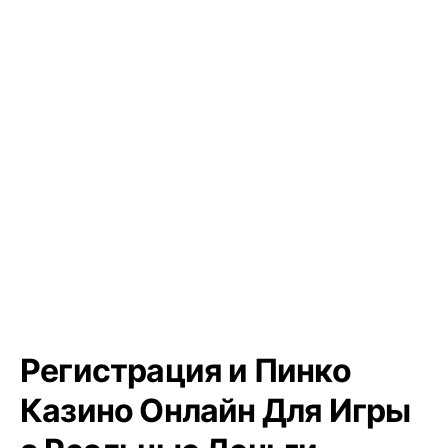
Регистрация и Пинко
Казино Онлайн Для Игры