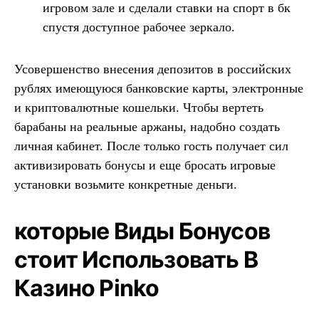
игровом зале и сделали ставки на спорт в бк
спустя доступное рабочее зеркало.
Усовершенство внесения депозитов в российских
рублях имеющуюся банковские карты, электронные
и криптовалютные кошельки. Чтобы вертеть
барабаны на реальные аржаны, надобно создать
личная кабинет. После только гость получает сил
активизировать бонусы и еще бросать игровые
установки возьмите конкретные деньги.
которые Виды Бонусов
стоит Использовать В
Казино Pinko