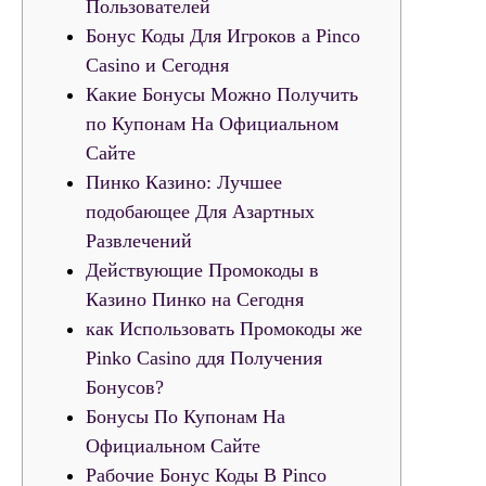
Пользователей
Бонус Коды Для Игроков а Pinco
Casino и Сегодня
Какие Бонусы Можно Получить
по Купонам На Официальном
Сайте
Пинко Казино: Лучшее
подобающее Для Азартных
Развлечений
Действующие Промокоды в
Казино Пинко на Сегодня
как Использовать Промокоды же
Pinko Casino ддя Получения
Бонусов?
Бонусы По Купонам На
Официальном Сайте
Рабочие Бонус Коды В Pinco