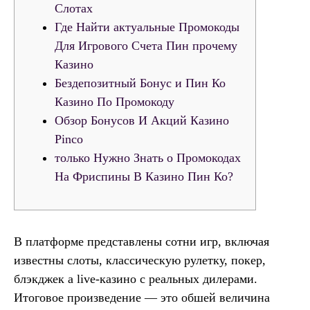
Слотах
Где Найти актуальные Промокоды
Для Игрового Счета Пин прочему
Казино
Бездепозитный Бонус и Пин Ко
Казино По Промокоду
Обзор Бонусов И Акций Казино
Pinco
только Нужно Знать о Промокодах
На Фриспины В Казино Пин Ко?
В платформе представлены сотни игр, включая
известны слоты, классическую рулетку, покер,
блэкджек а live-казино с реальных дилерами.
Итоговое произведение — это обшей величина