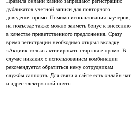
Правила онлайн казино запрещают регистрацию
дубликатов учетной записи для повторного
доведения промо. Помимо использования ваучеров,
на подъезде также можно заиметь бонус к внесению
в качестве приветственного предложения. Сразу
время регистрации необходимо открыл вкладку
«Акции» только активировать стартовое промо. В
случае никаких с использованием комбинации
рекомендуется обратиться нему сотрудникам
службы саппорта. Для связи а сайте есть онлайн чат
и адрес электронной почты.