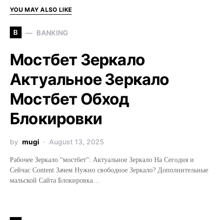
YOU MAY ALSO LIKE
B
BANKING
Мостбет Зеркало
Актуальное Зеркало
Мостбет Обход
Блокировки
by
mugi
August 13, 2025
Рабочее Зеркало “мостбет”: Актуальное Зеркало На Сегодня и
Сейчас Content Зачем Нужно свободное Зеркало? Дополнительные
мальской Сайта Блокировка…