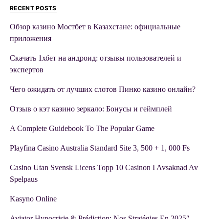
RECENT POSTS
Обзор казино Мостбет в Казахстане: официальные
приложения
Скачать 1хбет на андроид: отзывы пользователей и
экспертов
Чего ожидать от лучших слотов Пинко казино онлайн?
Отзыв о кэт казино зеркало: Бонусы и геймплей
A Complete Guidebook To The Popular Game
Playfina Casino Australia Standard Site 3, 500 + 1, 000 Fs
Casino Utan Svensk Licens Topp 10 Casinon I Avsaknad Av
Spelpaus
Kasyno Online
Aviator Hypocrisie & Prédiction: Nos Stratégies En 2025″