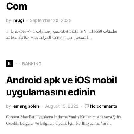
Com
by
mugi
September 20, 2025
تنزيل 1xbet => جميع إصدارات 1xbet Sixth Is V 1116560 تطبيقات
المراهنات + مكافأة مجانية Content التسجيل في…
B
BANKING
Android apk ve iOS mobil
uygulamasını edinin
by
emangboleh
August 15, 2022
No comments
Content MostBet Uygulama İndirme Yanlış Kullanıcı Adı veya Şifre
Gerekli Belgeler ve Bilgiler: Üyelik İçin Ne İhtiyacınız Var?…