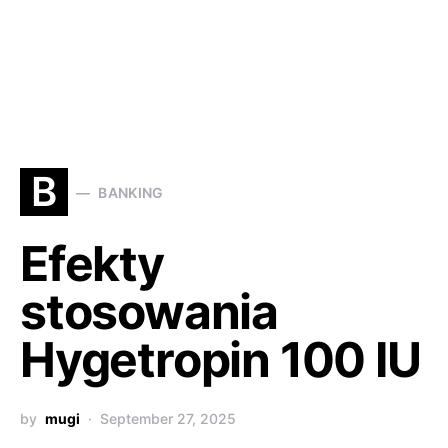
B
BANKING
Efekty
stosowania
Hygetropin 100 IU
by
mugi
September 27, 2025