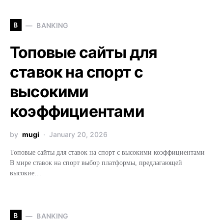
B
BANKING
Топовые сайты для
ставок на спорт с
высокими
коэффициентами
by
mugi
January 20, 2026
Топовые сайты для ставок на спорт с высокими коэффициентами
В мире ставок на спорт выбор платформы, предлагающей
высокие…
B
BANKING