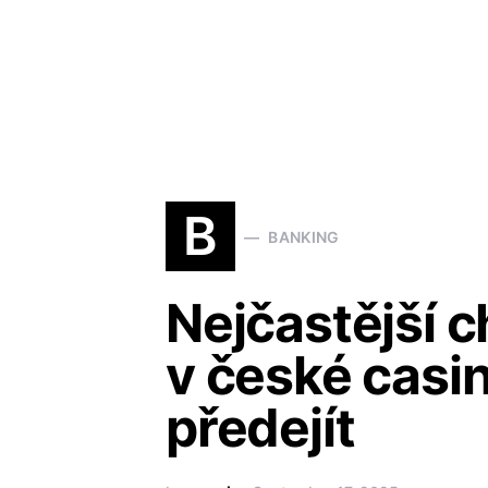
B
BANKING
Nejčastější 
v české casin
předejít