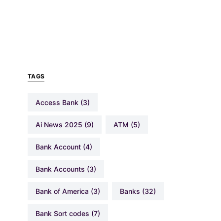
TAGS
Access Bank
(3)
Ai News 2025
(9)
ATM
(5)
Bank Account
(4)
Bank Accounts
(3)
Bank of America
(3)
Banks
(32)
Bank Sort codes
(7)