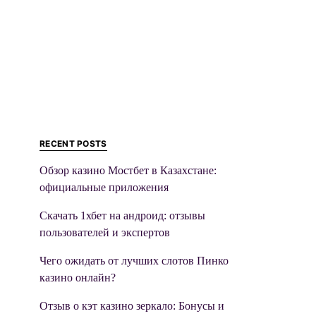
RECENT POSTS
Обзор казино Мостбет в Казахстане:
официальные приложения
Скачать 1хбет на андроид: отзывы
пользователей и экспертов
Чего ожидать от лучших слотов Пинко
казино онлайн?
Отзыв о кэт казино зеркало: Бонусы и