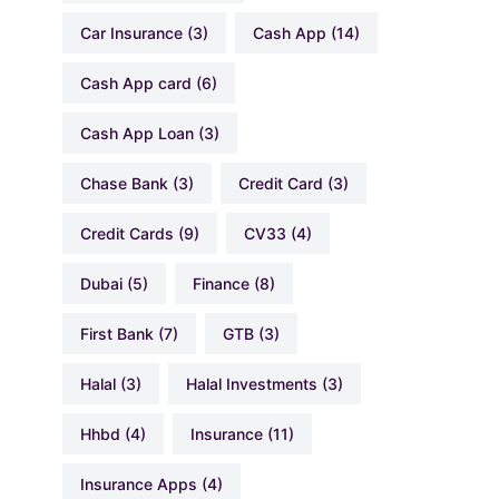
Car Insurance
(3)
Cash App
(14)
Cash App card
(6)
Cash App Loan
(3)
Chase Bank
(3)
Credit Card
(3)
Credit Cards
(9)
CV33
(4)
Dubai
(5)
Finance
(8)
First Bank
(7)
GTB
(3)
Halal
(3)
Halal Investments
(3)
hhbd
(4)
Insurance
(11)
Insurance Apps
(4)