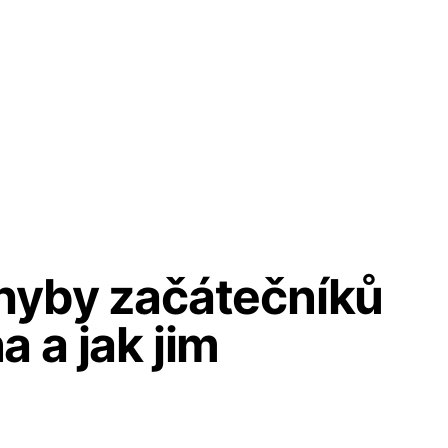
chyby začátečníků
a a jak jim