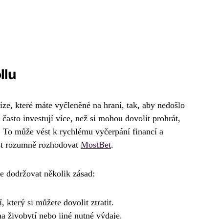
llu
ze, které máte vyčleněné na hraní, tak, aby nedošlo
 často investují více, než si mohou dovolit prohrát,
. To může vést k rychlému vyčerpání financí a
ost rozumně rozhodovat
MostBet
.
se dodržovat několik zásad:
 který si můžete dovolit ztratit.
a živobytí nebo jiné nutné výdaje.