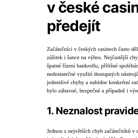
v české casin
předejít
Začátečníci v českých casinech často děl
zážitek i šance na výhru. Nejčastější ch
špatné řízení bankrollu, přílišné spoléh
nedostatečné využití dostupných nástrojů
jednotlivé chyby a nabídne konkrétní rad
bylo zábavné, bezpečné a případně i vý
1. Neznalost pravidel
Jednou z největších chyb začátečníků v c