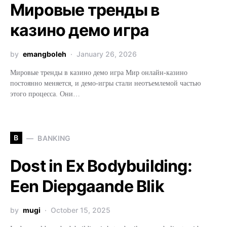
Мировые тренды в
казино демо игра
by
emangboleh
January 26, 2026
Мировые тренды в казино демо игра Мир онлайн-казино
постоянно меняется, и демо-игры стали неотъемлемой частью
этого процесса. Они…
B
BANKING
Dost in Ex Bodybuilding:
Een Diepgaande Blik
by
mugi
October 15, 2025