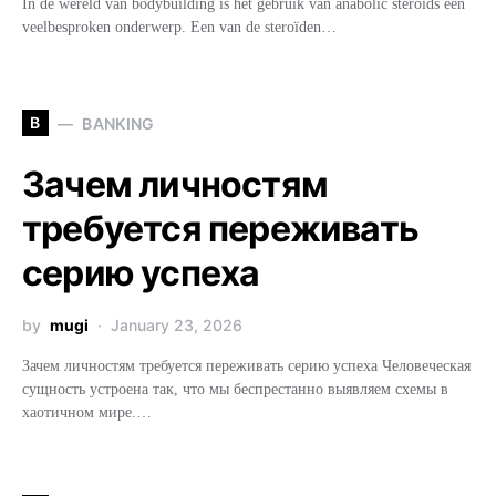
In de wereld van bodybuilding is het gebruik van anabolic steroids een
veelbesproken onderwerp. Een van de steroïden…
B
BANKING
Зачем личностям
требуется переживать
серию успеха
by
mugi
January 23, 2026
Зачем личностям требуется переживать серию успеха Человеческая
сущность устроена так, что мы беспрестанно выявляем схемы в
хаотичном мире.…