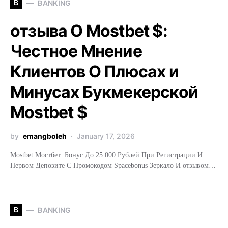
B
BANKING
отзыва О Mostbet $:
Честное Мнение
Клиентов О Плюсах и
Минусах Букмекерской
Mostbet $
by
emangboleh
January 17, 2026
Mostbet Мостбет: Бонус До 25 000 Рублей При Регистрации И
Первом Депозите С Промокодом Spacebonus Зеркало И отзывом…
B
BANKING