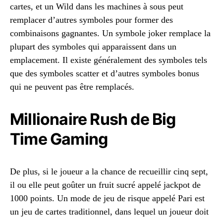
cartes, et un Wild dans les machines à sous peut
remplacer d’autres symboles pour former des
combinaisons gagnantes. Un symbole joker remplace la
plupart des symboles qui apparaissent dans un
emplacement. Il existe généralement des symboles tels
que des symboles scatter et d’autres symboles bonus
qui ne peuvent pas être remplacés.
Millionaire Rush de Big
Time Gaming
De plus, si le joueur a la chance de recueillir cinq sept,
il ou elle peut goûter un fruit sucré appelé jackpot de
1000 points. Un mode de jeu de risque appelé Pari est
un jeu de cartes traditionnel, dans lequel un joueur doit