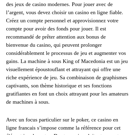
des jeux de casino modernes. Pour jouer avec de
l’argent, vous devez choisir un casino en ligne fiable.
Créez un compte personnel et approvisionnez votre
compte pour avoir des fonds pour jouer. Il est
recommandé de prêter attention aux bonus de
bienvenue du casino, qui peuvent prolonger
considérablement le processus de jeu et augmenter vos
gains. La machine à sous King of Macedonia est un jeu
visuellement époustouflant et attrayant qui offre une
riche expérience de jeu. Sa combinaison de graphismes
captivants, son thème historique et ses fonctions
gratifiantes en font un choix attrayant pour les amateurs
de machines à sous.
Avec un focus particulier sur le poker, ce casino en
ligne francais s’impose comme la référence pour cet