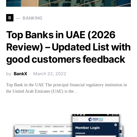
B
BANKING
Top Banks in UAE (2026
Review) – Updated List with
good customers feedback
by
BankX
March 22, 2022
Top Bank in the UAE The principal financial regulatory institution in
the United Arab Emirates (UAE) is the…