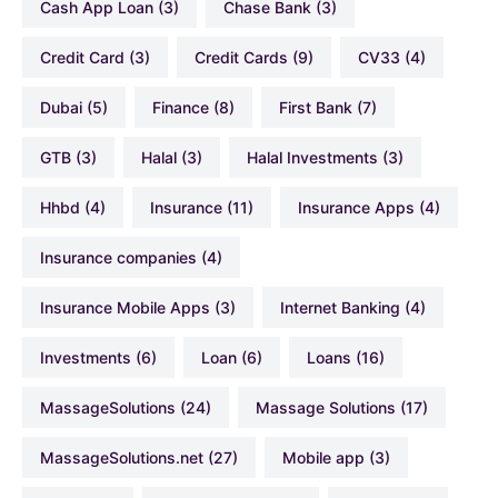
Cash App Loan
(3)
Chase Bank
(3)
Credit Card
(3)
Credit Cards
(9)
CV33
(4)
Dubai
(5)
Finance
(8)
First Bank
(7)
GTB
(3)
Halal
(3)
Halal Investments
(3)
hhbd
(4)
Insurance
(11)
Insurance Apps
(4)
Insurance companies
(4)
Insurance Mobile Apps
(3)
Internet Banking
(4)
Investments
(6)
Loan
(6)
Loans
(16)
MassageSolutions
(24)
Massage Solutions
(17)
MassageSolutions.net
(27)
Mobile app
(3)