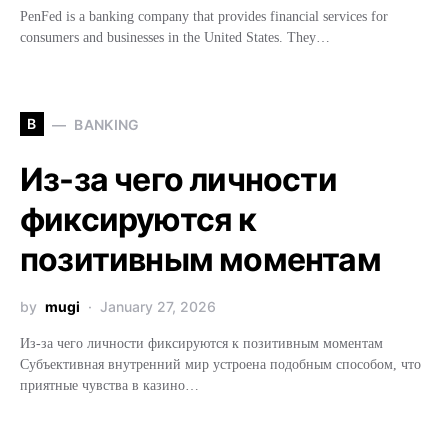
PenFed is a banking company that provides financial services for
consumers and businesses in the United States. They…
B
BANKING
Из-за чего личности
фиксируются к
позитивным моментам
by
mugi
January 27, 2026
Из-за чего личности фиксируются к позитивным моментам
Субъективная внутренний мир устроена подобным способом, что
приятные чувства в казино…