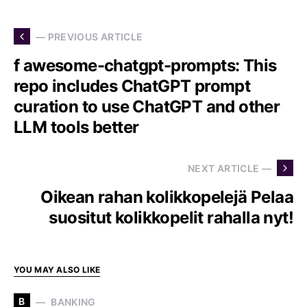
— PREVIOUS ARTICLE
f awesome-chatgpt-prompts: This
repo includes ChatGPT prompt
curation to use ChatGPT and other
LLM tools better
NEXT ARTICLE —
Oikean rahan kolikkopelejä Pelaa
suositut kolikkopelit rahalla nyt!
YOU MAY ALSO LIKE
B
BANKING