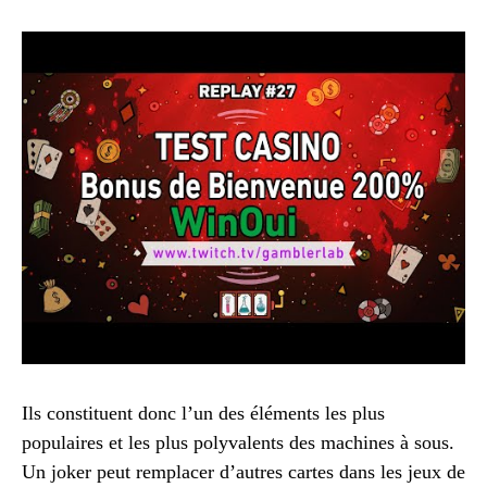
Ils constituent donc l’un des éléments les plus
populaires et les plus polyvalents des machines à sous.
Un joker peut remplacer d’autres cartes dans les jeux de