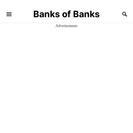
Banks of Banks
Advertisements