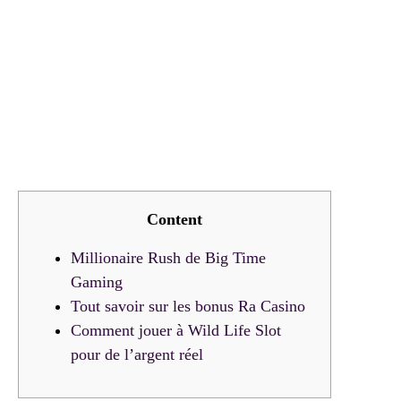
Content
Millionaire Rush de Big Time
Gaming
Tout savoir sur les bonus Ra Casino
Comment jouer à Wild Life Slot
pour de l’argent réel