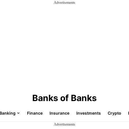
Advertisements
Banks of Banks
Banking
Finance
Insurance
Investments
Crypto
Advertisements