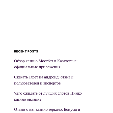
RECENT POSTS
Обзор казино Мостбет в Казахстане:
официальные приложения
Скачать 1хбет на андроид: отзывы
пользователей и экспертов
Чего ожидать от лучших слотов Пинко
казино онлайн?
Отзыв о кэт казино зеркало: Бонусы и