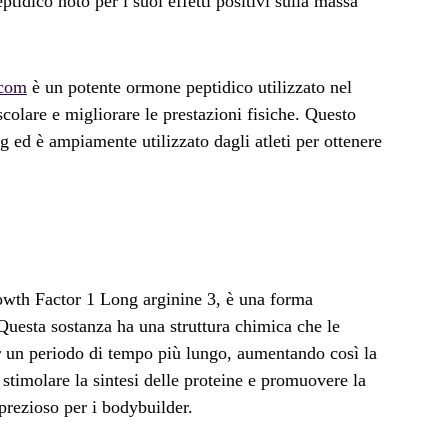
idico noto per i suoi effetti positivi sulla massa
.com
è un potente ormone peptidico utilizzato nel
colare e migliorare le prestazioni fisiche. Questo
 ed è ampiamente utilizzato dagli atleti per ottenere
owth Factor 1 Long arginine 3, è una forma
uesta sostanza ha una struttura chimica che le
r un periodo di tempo più lungo, aumentando così la
stimolare la sintesi delle proteine e promuovere la
 prezioso per i bodybuilder.