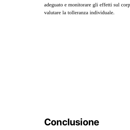
adeguato e monitorare gli effetti sul cor
valutare la tolleranza individuale.
Conclusione