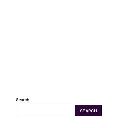
Search
SEARCH