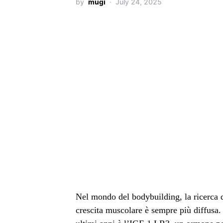
by
mugi
July 24, 2025
Nel mondo del bodybuilding, la ricerca d
crescita muscolare è sempre più diffusa.