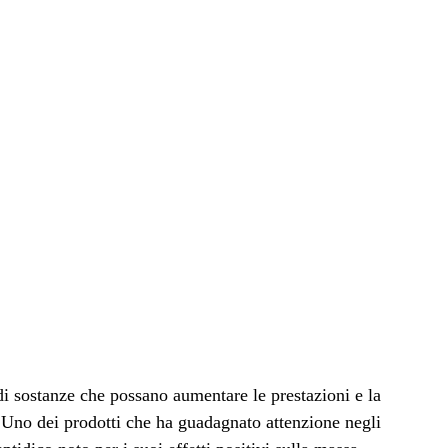
i sostanze che possano aumentare le prestazioni e la
 Uno dei prodotti che ha guadagnato attenzione negli