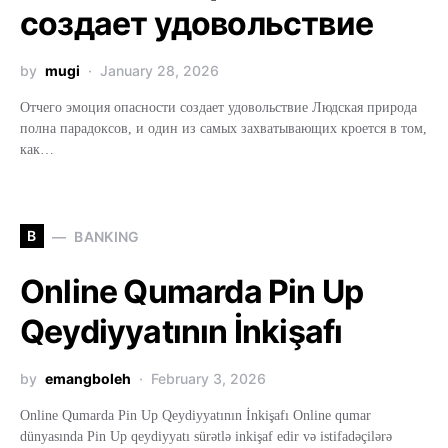
создает удовольствие
by
mugi
January 28, 2026
Отчего эмоция опасности создает удовольствие Людская природа
полна парадоксов, и один из самых захватывающих кроется в том,
как…
B
BANKING
Online Qumarda Pin Up
Qeydiyyatının İnkişafı
by
emangboleh
February 3, 2026
Online Qumarda Pin Up Qeydiyyatının İnkişafı Online qumar
dünyasında Pin Up qeydiyyatı sürətlə inkişaf edir və istifadəçilərə