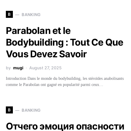
B
BANKING
Parabolan et le
Bodybuilding : Tout Ce Que
Vous Devez Savoir
by
mugi
August 27, 2025
Introduction Dans le monde du bodybuilding, les stéroïdes anabolisants
comme le Parabolan ont gagné en popularité parmi ceux…
B
BANKING
Отчего эмоция опасности