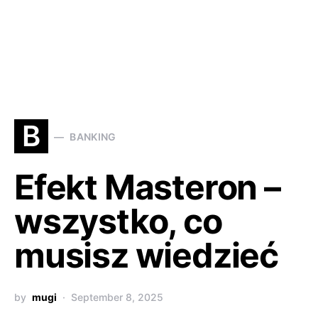
B
BANKING
Efekt Masteron –
wszystko, co
musisz wiedzieć
by
mugi
September 8, 2025