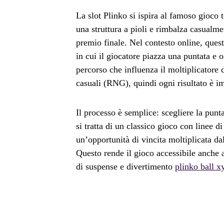
La slot Plinko si ispira al famoso gioco 
una struttura a pioli e rimbalza casualme
premio finale. Nel contesto online, ques
in cui il giocatore piazza una puntata e o
percorso che influenza il moltiplicatore d
casuali (RNG), quindi ogni risultato è 
Il processo è semplice: scegliere la punt
si tratta di un classico gioco con linee 
un’opportunità di vincita moltiplicata dal
Questo rende il gioco accessibile anche 
di suspense e divertimento
plinko ball x