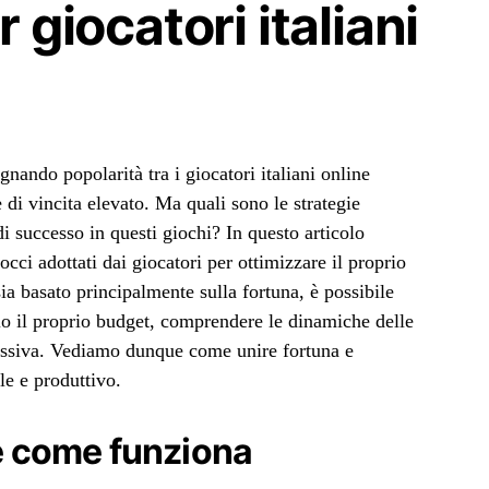
r giocatori italiani
ando popolarità tra i giocatori italiani online
e di vincita elevato. Ma quali sono le strategie
di successo in questi giochi? In questo articolo
cci adottati dai giocatori per ottimizzare il proprio
sia basato principalmente sulla fortuna, è possibile
io il proprio budget, comprendere le dinamiche delle
essiva. Vediamo dunque come unire fortuna e
e e produttivo.
 e come funziona