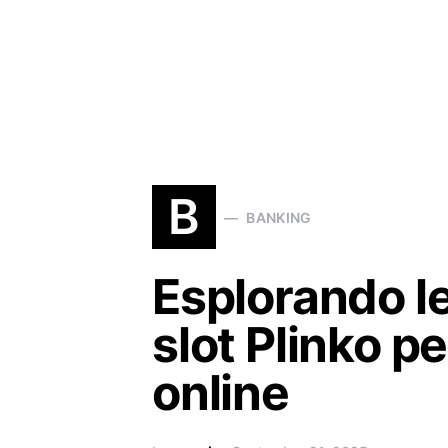
B
BANKING
Esplorando le
slot Plinko pe
online