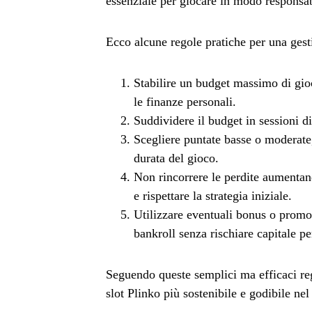
essenziale per giocare in modo responsab
Ecco alcune regole pratiche per una gest
Stabilire un budget massimo di gio
le finanze personali.
Suddividere il budget in sessioni di
Scegliere puntate basse o moderate,
durata del gioco.
Non rincorrere le perdite aumenta
e rispettare la strategia iniziale.
Utilizzare eventuali bonus o promoz
bankroll senza rischiare capitale pe
Seguendo queste semplici ma efficaci rego
slot Plinko più sostenibile e godibile ne