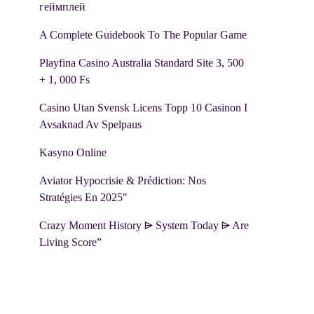
геймплей
A Complete Guidebook To The Popular Game
Playfina Casino Australia Standard Site 3, 500
+ 1, 000 Fs
Casino Utan Svensk Licens Topp 10 Casinon I
Avsaknad Av Spelpaus
Kasyno Online
Aviator Hypocrisie & Prédiction: Nos
Stratégies En 2025″
Crazy Moment History ⩥ System Today ⩥ Are
Living Score”