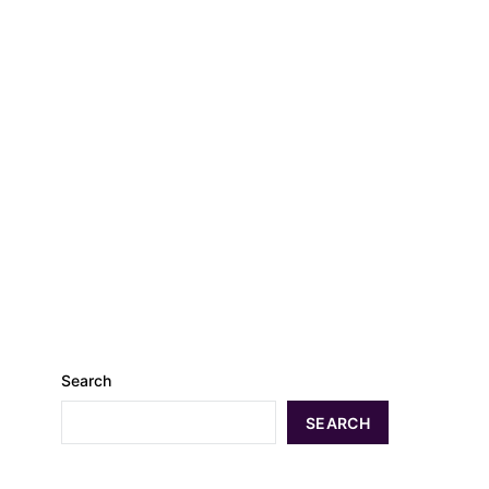
Search
SEARCH