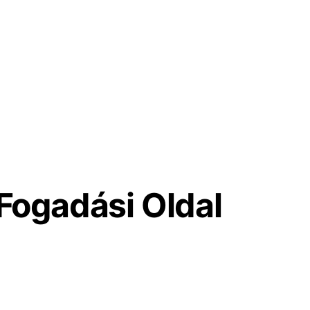
Fogadási Oldal