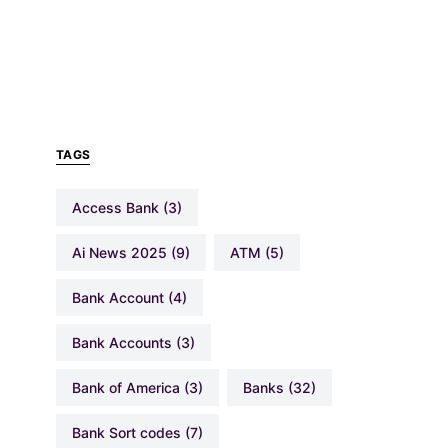
TAGS
Access Bank
(3)
Ai News 2025
(9)
ATM
(5)
Bank Account
(4)
Bank Accounts
(3)
Bank of America
(3)
Banks
(32)
Bank Sort codes
(7)