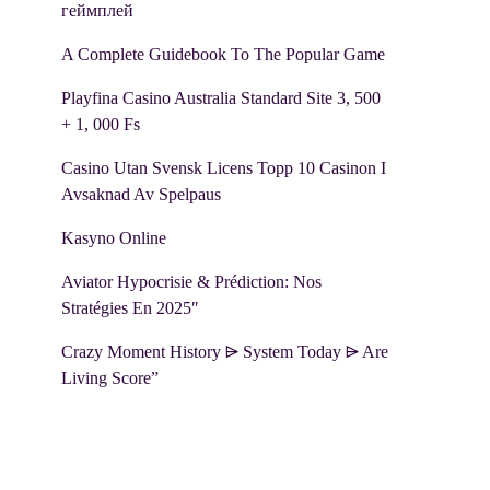
геймплей
A Complete Guidebook To The Popular Game
Playfina Casino Australia Standard Site 3, 500
+ 1, 000 Fs
Casino Utan Svensk Licens Topp 10 Casinon I
Avsaknad Av Spelpaus
Kasyno Online
Aviator Hypocrisie & Prédiction: Nos
Stratégies En 2025″
Crazy Moment History ⩥ System Today ⩥ Are
Living Score”