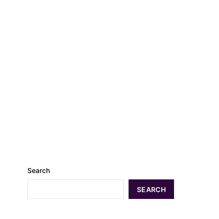
Search
SEARCH