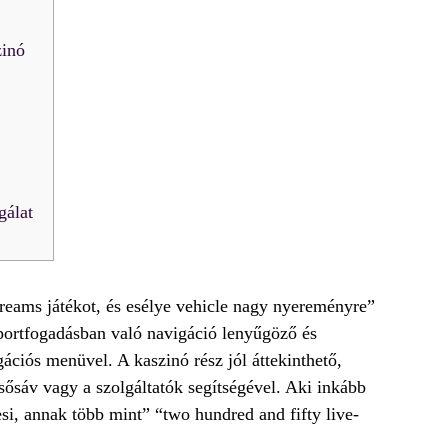
zinó
gálat
reams játékot, és esélye vehicle nagy nyereményre”
sportfogadásban való navigáció lenyűgöző és
ációs menüvel. A kaszinó rész jól áttekinthető,
sősáv vagy a szolgáltatók segítségével. Aki inkább
esi, annak több mint” “two hundred and fifty live-