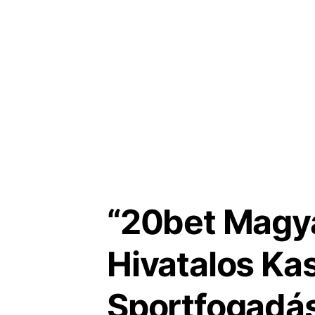
“20bet Magy
Hivatalos Ka
Sportfogadás