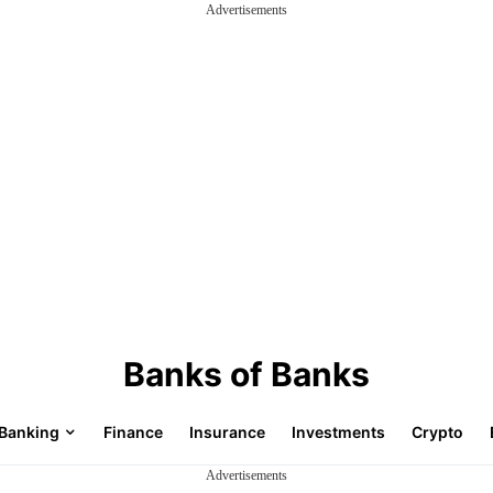
Advertisements
Banks of Banks
Banking
Finance
Insurance
Investments
Crypto
Advertisements