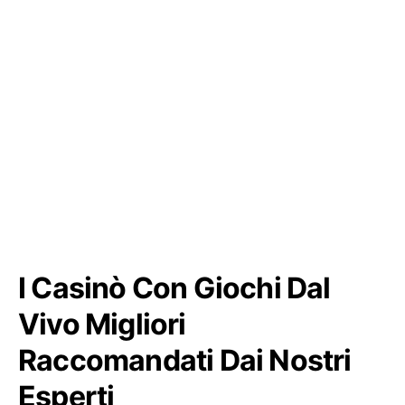
I Casinò Con Giochi Dal
Vivo Migliori
Raccomandati Dai Nostri
Esperti