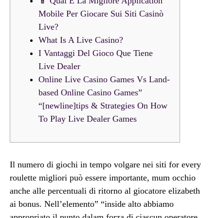
📱 Qual È La Migliore Application
Mobile Per Giocare Sui Siti Casinò
Live?
What Is A Live Casino?
I Vantaggi Del Gioco Que Tiene
Live Dealer
Online Live Casino Games Vs Land-
based Online Casino Games”
“[newline]tips & Strategies On How
To Play Live Dealer Games
Il numero di giochi in tempo volgare nei siti for every
roulette migliori può essere importante, mum occhio
anche alle percentuali di ritorno al giocatore elizabeth
ai bonus. Nell’elemento” “inside alto abbiamo
appropriato il punto dalam forza di ciascun operatore.