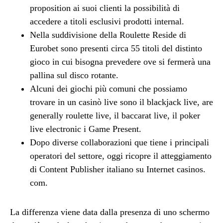
proposition ai suoi clienti la possibilità di
accedere a titoli esclusivi prodotti internal.
Nella suddivisione della Roulette Reside di
Eurobet sono presenti circa 55 titoli del distinto
gioco in cui bisogna prevedere ove si fermerà una
pallina sul disco rotante.
Alcuni dei giochi più comuni che possiamo
trovare in un casinò live sono il blackjack live, are
generally roulette live, il baccarat live, il poker
live electronic i Game Present.
Dopo diverse collaborazioni que tiene i principali
operatori del settore, oggi ricopre il atteggiamento
di Content Publisher italiano su Internet casinos.
com.
La differenza viene data dalla presenza di uno schermo