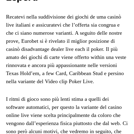
Recatevi nella suddivisione dei giochi de uma casinò
live italiani e assicuratevi che l’offerta sia congrua e
che ci siano numerose varianti. A seguito delle nostre
prove, Eurobet si è rivelato il miglior posizione di
casinò disadvantage dealer live each il poker. Il più
amato dei giochi di carte viene offerto within una veste
rinnovata e ancora più appassionante nelle versioni
Texas Hold’em, a few Card, Caribbean Stud e persino
nella variante del Video clip Poker Live.
I ritmi di gioco sono più lenti stima a quelli dei
software automatici, per questo la variante del casino
online live viene scelta principalmente da coloro che
vengono dall’esperienza fisica piuttosto che dal web. Ci
sono però alcuni motivi, che vedremo in seguito, che