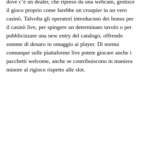
dove c’è un dealer, che ripreso da una webcam, gestisce
il gioco proprio come farebbe un croupier in un vero
casinò. Talvolta gli operatori introducono dei bonus per
il casinò live, per spingere un determinato tavolo o per
pubblicizzare una new entry del catalogo, offrendo
somme di denaro in omaggio ai player. Di norma
comunque sulle piattaforme live potete giocare anche i
pacchetti welcome, anche se contribuiscono in maniera
minore al rigioco rispetto alle slot.