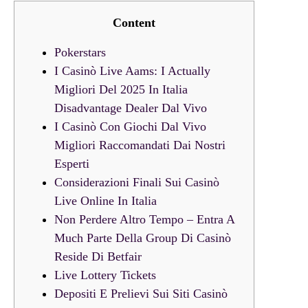
Content
Pokerstars
I Casinò Live Aams: I Actually
Migliori Del 2025 In Italia
Disadvantage Dealer Dal Vivo
I Casinò Con Giochi Dal Vivo
Migliori Raccomandati Dai Nostri
Esperti
Considerazioni Finali Sui Casinò
Live Online In Italia
Non Perdere Altro Tempo – Entra A
Much Parte Della Group Di Casinò
Reside Di Betfair
Live Lottery Tickets
Depositi E Prelievi Sui Siti Casinò