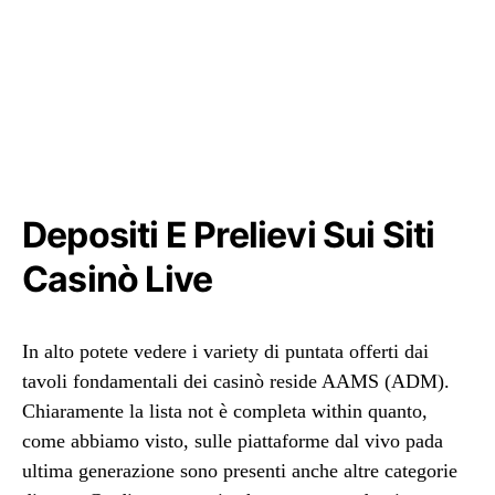
Depositi E Prelievi Sui Siti
Casinò Live
In alto potete vedere i variety di puntata offerti dai
tavoli fondamentali dei casinò reside AAMS (ADM).
Chiaramente la lista not è completa within quanto,
come abbiamo visto, sulle piattaforme dal vivo pada
ultima generazione sono presenti anche altre categorie