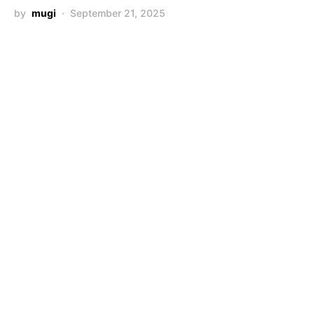
by
mugi
September 21, 2025