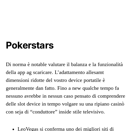
Pokerstars
Di norma è notable valutare il balanza e la funzionalità
della app ag scaricare. L’adattamento allesamt
dimensioni ridotte del vostro device portatile è
generalmente dan fatto. Fino a new qualche tempo fa
nessuno avrebbe in nessun caso pensato di comprendere
delle slot device in tempo volgare su una ripiano casinò
con seja di “conduttore” inside stile televisivo.
LeoVegas si conferma uno dei migliori siti di