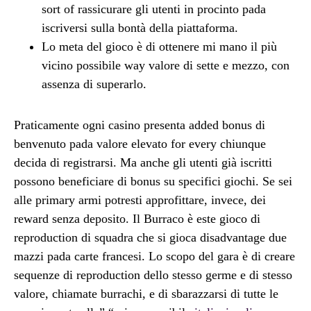
sort of rassicurare gli utenti in procinto pada
iscriversi sulla bontà della piattaforma.
Lo meta del gioco è di ottenere mi mano il più
vicino possibile way valore di sette e mezzo, con
assenza di superarlo.
Praticamente ogni casino presenta added bonus di
benvenuto pada valore elevato for every chiunque
decida di registrarsi. Ma anche gli utenti già iscritti
possono beneficiare di bonus su specifici giochi. Se sei
alle primary armi potresti approfittare, invece, dei
reward senza deposito. Il Burraco è este gioco di
reproduction di squadra che si gioca disadvantage due
mazzi pada carte francesi. Lo scopo del gara è di creare
sequenze di reproduction dello stesso germe e di stesso
valore, chiamate burrachi, e di sbarazzarsi di tutte le