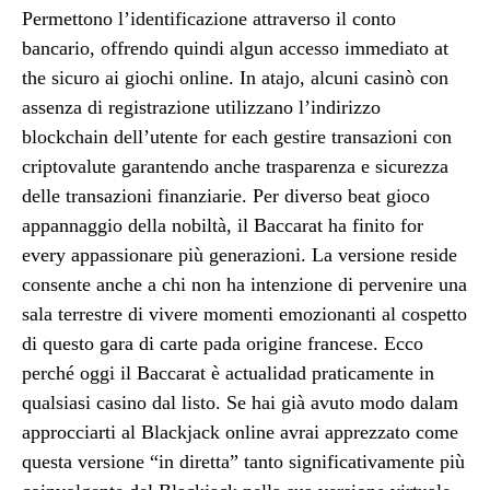
Permettono l’identificazione attraverso il conto
bancario, offrendo quindi algun accesso immediato at
the sicuro ai giochi online. In atajo, alcuni casinò con
assenza di registrazione utilizzano l’indirizzo
blockchain dell’utente for each gestire transazioni con
criptovalute garantendo anche trasparenza e sicurezza
delle transazioni finanziarie. Per diverso beat gioco
appannaggio della nobiltà, il Baccarat ha finito for
every appassionare più generazioni. La versione reside
consente anche a chi non ha intenzione di pervenire una
sala terrestre di vivere momenti emozionanti al cospetto
di questo gara di carte pada origine francese. Ecco
perché oggi il Baccarat è actualidad praticamente in
qualsiasi casino dal listo. Se hai già avuto modo dalam
approcciarti al Blackjack online avrai apprezzato come
questa versione “in diretta” tanto significativamente più