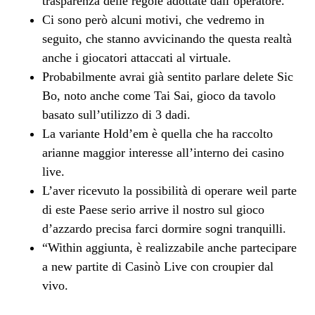
trasparenza delle regole adottate dall’operatore.”
Ci sono però alcuni motivi, che vedremo in
seguito, che stanno avvicinando the questa realtà
anche i giocatori attaccati al virtuale.
Probabilmente avrai già sentito parlare delete Sic
Bo, noto anche come Tai Sai, gioco da tavolo
basato sull’utilizzo di 3 dadi.
La variante Hold’em è quella che ha raccolto
arianne maggior interesse all’interno dei casino
live.
L’aver ricevuto la possibilità di operare weil parte
di este Paese serio arrive il nostro sul gioco
d’azzardo precisa farci dormire sogni tranquilli.
“Within aggiunta, è realizzabile anche partecipare
a new partite di Casinò Live con croupier dal
vivo.