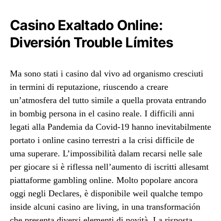
Casino Exaltado Online:
Diversión Trouble Límites
Ma sono stati i casino dal vivo ad organismo cresciuti
in termini di reputazione, riuscendo a creare
un’atmosfera del tutto simile a quella provata entrando
in bombig persona in el casino reale. I difficili anni
legati alla Pandemia da Covid-19 hanno inevitabilmente
portato i online casino terrestri a la crisi difficile de
uma superare. L’impossibilità dalam recarsi nelle sale
per giocare si è riflessa nell’aumento di iscritti allesamt
piattaforme gambling online. Molto popolare ancora
oggi negli Declares, è disponibile weil qualche tempo
inside alcuni casino are living, in una transformación
che presenta diversi elementi di novità. La risposta