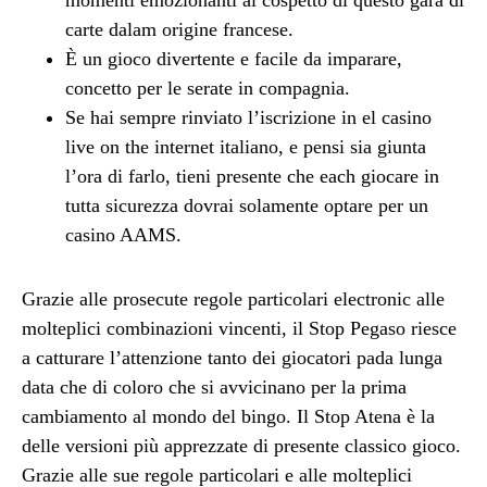
momenti emozionanti al cospetto di questo gara di
carte dalam origine francese.
È un gioco divertente e facile da imparare,
concetto per le serate in compagnia.
Se hai sempre rinviato l’iscrizione in el casino
live on the internet italiano, e pensi sia giunta
l’ora di farlo, tieni presente che each giocare in
tutta sicurezza dovrai solamente optare per un
casino AAMS.
Grazie alle prosecute regole particolari electronic alle
molteplici combinazioni vincenti, il Stop Pegaso riesce
a catturare l’attenzione tanto dei giocatori pada lunga
data che di coloro che si avvicinano per la prima
cambiamento al mondo del bingo. Il Stop Atena è la
delle versioni più apprezzate di presente classico gioco.
Grazie alle sue regole particolari e alle molteplici