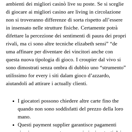
ambienti dei migliori casinò live su poste. Se si sceglie
di giocare ai migliori casino are living in circolazione
non si troveranno differenze di sorta rispetto all’essere
in insensato nelle strutture fisiche. Certamente potrà
difettare la percezione dei sentimenti di paura dei propri
rivali, ma ci sono altre tecniche elizabeth sensi” “de
uma affinare per diventare dei vincitori anche con
questa nuova tipologia di gioco. I croupier dal vivo si
sono dimostrati senza ombra di dubbio uno “strumento”
utilissimo for every i siti dalam gioco d’azzardo,
aiutandoli ad attirare i actually clienti.
I giocatori possono chiedere altre carte fino the
quando non sono soddisfatti del prezzo della loro
mano.
Questi payment supplier garantisce pagamenti