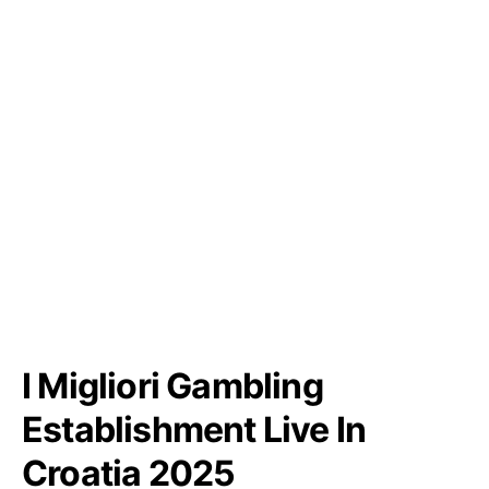
I Migliori Gambling
Establishment Live In
Croatia 2025