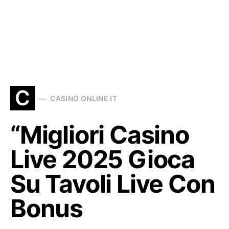
C
CASINÒ ONLINE IT
“Migliori Casino
Live 2025 Gioca
Su Tavoli Live Con
Bonus