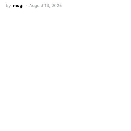
by
mugi
August 13, 2025