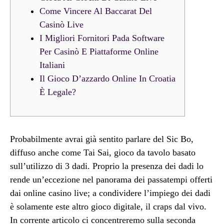
Come Vincere Al Baccarat Del
Casinò Live
I Migliori Fornitori Pada Software
Per Casinò E Piattaforme Online
Italiani
Il Gioco D’azzardo Online In Croatia
È Legale?
Probabilmente avrai già sentito parlare del Sic Bo,
diffuso anche come Tai Sai, gioco da tavolo basato
sull’utilizzo di 3 dadi. Proprio la presenza dei dadi lo
rende un’eccezione nel panorama dei passatempi offerti
dai online casino live; a condividere l’impiego dei dadi
è solamente este altro gioco digitale, il craps dal vivo.
In corrente articolo ci concentreremo sulla seconda