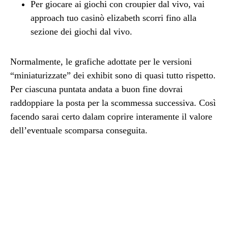
Per giocare ai giochi con croupier dal vivo, vai
approach tuo casinò elizabeth scorri fino alla
sezione dei giochi dal vivo.
Normalmente, le grafiche adottate per le versioni
“miniaturizzate” dei exhibit sono di quasi tutto rispetto.
Per ciascuna puntata andata a buon fine dovrai
raddoppiare la posta per la scommessa successiva. Così
facendo sarai certo dalam coprire interamente il valore
dell’eventuale scomparsa conseguita.