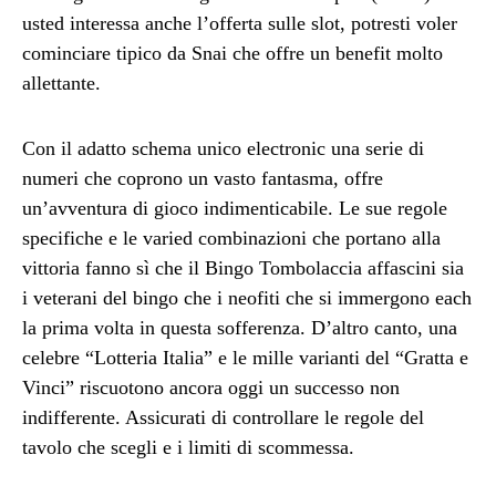
usted interessa anche l’offerta sulle slot, potresti voler
cominciare tipico da Snai che offre un benefit molto
allettante.
Con il adatto schema unico electronic una serie di
numeri che coprono un vasto fantasma, offre
un’avventura di gioco indimenticabile. Le sue regole
specifiche e le varied combinazioni che portano alla
vittoria fanno sì che il Bingo Tombolaccia affascini sia
i veterani del bingo che i neofiti che si immergono each
la prima volta in questa sofferenza. D’altro canto, una
celebre “Lotteria Italia” e le mille varianti del “Gratta e
Vinci” riscuotono ancora oggi un successo non
indifferente. Assicurati di controllare le regole del
tavolo che scegli e i limiti di scommessa.