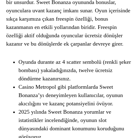
bir unsurdur. Sweet Bonanza oyununda bonuslar,
oyunculara uvant kazanç imkanı sunar. Oyun içerisinde
sıkça karşımıza çıkan freespin özelliği, bonus
kazanmanın en etkili yollarından biridir. Freespin
özelliği aktif olduğunda oyuncular ücretsiz dönüşler
kazanır ve bu dönüşlerde ek çarpanlar devreye girer.
Oyunda durante az 4 scatter sembolü (renkli şeker
bombası) yakaladığınızda, twelve ücretsiz
döndürme kazanırsınız.
Casino Metropol gibi platformlarda Sweet
Bonanza’yı deneyimleyen kullanıcılar, oyunun
akıcılığını ve kazanç potansiyelini övüyor.
2025 yılında Sweet Bonanza yorumlar ve
istatistikler incelendiğinde, oyunun slot
dünyasındaki dominant konumunu koruduğunu
görüyoruz.