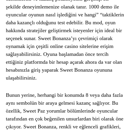
şekilde deneyimlemenize olanak tanır. 1000 demo ile
oyuncular oyunun nasıl işlediğini ve hangi” “taktiklerin
daha kazançlı olduğunu test edebilir. Bu mod, oyun
hakkında stratejiler geliştirmek isteyenler için ideal bir
seçenek sunar. Sweet Bonanza’yı çevrimiçi olarak
oynamak için çeşitli online casino sitelerine erişim
sağlayabilirsiniz. Oyuna başlamadan önce tercih
ettiğiniz platformda bir hesap açarak ahora da var olan
hesabınızla giriş yaparak Sweet Bonanza oyununa
ulaşabilirsiniz.
Bunun yerine, herhangi bir konumda 8 veya daha fazla
aynı sembolün bir araya gelmesi kazanç sağlıyor. Bu
özellik, Sweet Paz yorumlar bölümlerinde oyuncular
tarafından en çok beğenilen unsurlardan biri olarak öne
çıkıyor. Sweet Bonanza, renkli ve eğlenceli grafikleri,