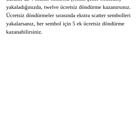
yakaladığınızda, twelve ücretsiz döndürme kazanırsınız.
Ücretsiz döndürmeler sırasında ekstra scatter sembolleri
yakalarsanız, her sembol için 5 ek ücretsiz döndürme
kazanabilirsiniz.