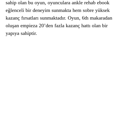
sahip olan bu oyun, oyunculara ankle rehab ebook
eğlenceli bir deneyim sunmakta hem sobre yüksek
kazanç fırsatları sunmaktadır. Oyun, 6th makaradan
oluşan empieza 20’den fazla kazanç hattı olan bir
yapıya sahiptir.