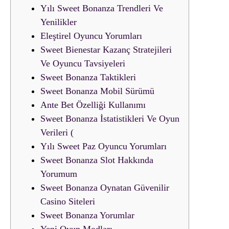
Yılı Sweet Bonanza Trendleri Ve
Yenilikler
Eleştirel Oyuncu Yorumları
Sweet Bienestar Kazanç Stratejileri
Ve Oyuncu Tavsiyeleri
Sweet Bonanza Taktikleri
Sweet Bonanza Mobil Sürümü
Ante Bet Özelliği Kullanımı
Sweet Bonanza İstatistikleri Ve Oyun
Verileri (
Yılı Sweet Paz Oyuncu Yorumları
Sweet Bonanza Slot Hakkında
Yorumum
Sweet Bonanza Oynatan Güvenilir
Casino Siteleri
Sweet Bonanza Yorumlar