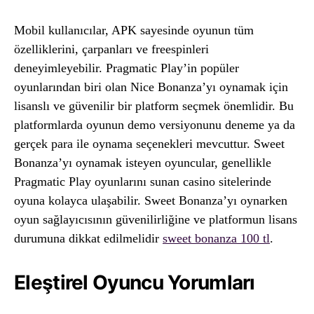
Mobil kullanıcılar, APK sayesinde oyunun tüm
özelliklerini, çarpanları ve freespinleri
deneyimleyebilir. Pragmatic Play’in popüler
oyunlarından biri olan Nice Bonanza’yı oynamak için
lisanslı ve güvenilir bir platform seçmek önemlidir. Bu
platformlarda oyunun demo versiyonunu deneme ya da
gerçek para ile oynama seçenekleri mevcuttur. Sweet
Bonanza’yı oynamak isteyen oyuncular, genellikle
Pragmatic Play oyunlarını sunan casino sitelerinde
oyuna kolayca ulaşabilir. Sweet Bonanza’yı oynarken
oyun sağlayıcısının güvenilirliğine ve platformun lisans
durumuna dikkat edilmelidir
sweet bonanza 100 tl
.
Eleştirel Oyuncu Yorumları