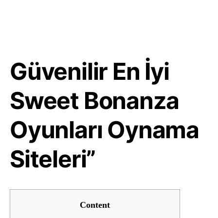
Güvenilir En İyi
Sweet Bonanza
Oyunları Oynama
Siteleri”
Content