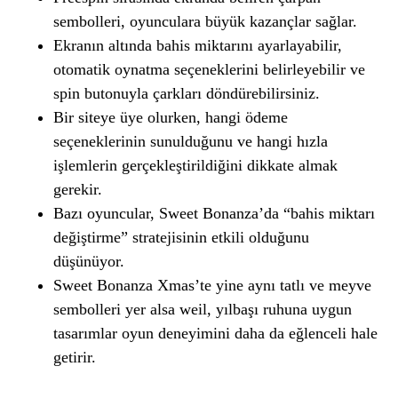
sembolleri, oyunculara büyük kazançlar sağlar.
Ekranın altında bahis miktarını ayarlayabilir,
otomatik oynatma seçeneklerini belirleyebilir ve
spin butonuyla çarkları döndürebilirsiniz.
Bir siteye üye olurken, hangi ödeme
seçeneklerinin sunulduğunu ve hangi hızla
işlemlerin gerçekleştirildiğini dikkate almak
gerekir.
Bazı oyuncular, Sweet Bonanza’da “bahis miktarı
değiştirme” stratejisinin etkili olduğunu
düşünüyor.
Sweet Bonanza Xmas’te yine aynı tatlı ve meyve
sembolleri yer alsa weil, yılbaşı ruhuna uygun
tasarımlar oyun deneyimini daha da eğlenceli hale
getirir.