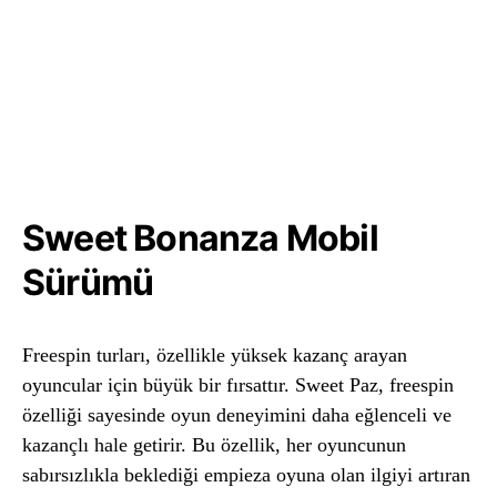
Sweet Bonanza Mobil
Sürümü
Freespin turları, özellikle yüksek kazanç arayan
oyuncular için büyük bir fırsattır. Sweet Paz, freespin
özelliği sayesinde oyun deneyimini daha eğlenceli ve
kazançlı hale getirir. Bu özellik, her oyuncunun
sabırsızlıkla beklediği empieza oyuna olan ilgiyi artıran