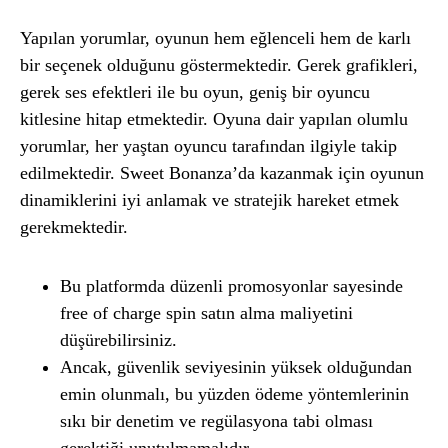
Yapılan yorumlar, oyunun hem eğlenceli hem de karlı
bir seçenek olduğunu göstermektedir. Gerek grafikleri,
gerek ses efektleri ile bu oyun, geniş bir oyuncu
kitlesine hitap etmektedir. Oyuna dair yapılan olumlu
yorumlar, her yaştan oyuncu tarafından ilgiyle takip
edilmektedir. Sweet Bonanza’da kazanmak için oyunun
dinamiklerini iyi anlamak ve stratejik hareket etmek
gerekmektedir.
Bu platformda düzenli promosyonlar sayesinde
free of charge spin satın alma maliyetini
düşürebilirsiniz.
Ancak, güvenlik seviyesinin yüksek olduğundan
emin olunmalı, bu yüzden ödeme yöntemlerinin
sıkı bir denetim ve regülasyona tabi olması