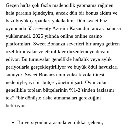
Geçen hafta çok fazla madencilik yapmama rağmen
hala paranın içindeyim, ancak dün bir bonus aldım ve
bazı büyük çarpanları yakaladım. Dün sweet Paz
oyununda 55. seventy Azn-ini Kazandım ancak balansa
yüklenmedi. 2025 yılında online online casino
platformları, Sweet Bonanza severleri bir araya getiren
özel turnuvalar ve etkinlikler düzenlemeye devam
ediyor. Bu turnuvalar genellikle haftalık veya aylık
periyotlarla gerçekleştiriliyor ve büyük ödül havuzları
sunuyor. Sweet Bonanza’nın yüksek volatilitesi
nedeniyle, iyi bir bütçe yönetimi şart. Oyuncular
genellikle toplam bütçelerinin %1-2’sinden fazlasını
tek” “bir dönüşte riske atmamaları gerektiğini
belirtiyor.
Bu versiyonlar arasında en dikkat çekeni,