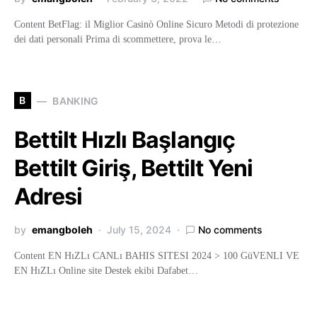
Content BetFlag: il Miglior Casinò Online Sicuro Metodi di protezione
dei dati personali Prima di scommettere, prova le…
B
BANKING
Bettilt Hızlı Başlangıç ​
Bettilt Giriş, Bettilt Yeni
Adresi
by
emangboleh
July 15, 2024
No comments
Content EN HıZLı CANLı BAHIS SITESI 2024 > 100 GüVENLI VE
EN HıZLı Online site Destek ekibi Dafabet…