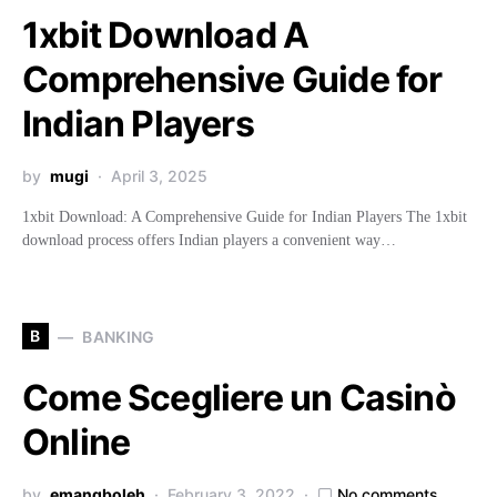
1xbit Download A
Comprehensive Guide for
Indian Players
by
mugi
April 3, 2025
1xbit Download: A Comprehensive Guide for Indian Players The 1xbit
download process offers Indian players a convenient way…
B
BANKING
Come Scegliere un Casinò
Online
by
emangboleh
February 3, 2022
No comments