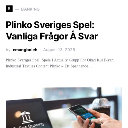
B
BANKING
Plinko Sveriges Spel:
Vanliga Frågor Å Svar
by
emangboleh
August 13, 2025
Plinko Sveriges Spel: Spela I Actually Grupp För Ökad Kul Biyani
Industrial Textiles Content Plinko – Ett Spännande…