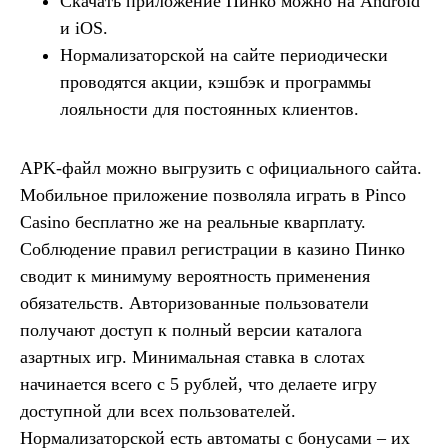
Скачать приложение Пинко можно на Android
и iOS.
Нормализаторской на сайте периодически
проводятся акции, кэшбэк и программы
лояльности для постоянных клиентов.
APK-файл можно выгрузить с официального сайта.
Мобильное приложение позволяла играть в Pinco
Casino бесплатно же на реальные кварплату.
Соблюдение правил регистрации в казино Пинко
сводит к минимуму вероятность применения
обязательств. Авторизованные пользователи
получают доступ к полный версии каталога
азартных игр. Минимальная ставка в слотах
начинается всего с 5 рублей, что делаете игру
доступной дли всех пользователей.
Нормализаторской есть автоматы с бонусами – их