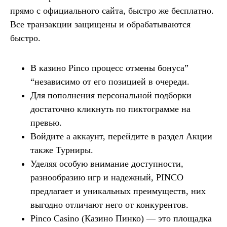
прямо с официального сайта, быстро же бесплатно.
Все транзакции защищены и обрабатываются
быстро.
В казино Pinco процесс отмены бонуса”
“независимо от его позицией в очереди.
Для пополнения персональной подборки
достаточно кликнуть по пиктограмме на
превью.
Войдите а аккаунт, перейдите в раздел Акции
также Турниры.
Уделяя особую внимание доступности,
разнообразию игр и надежный, PINCO
предлагает и уникальных преимуществ, них
выгодно отличают него от конкурентов.
Pinco Casino (Казино Пинко) — это площадка