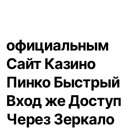
официальным
Сайт Казино
Пинко Быстрый
Вход же Доступ
Через Зеркало