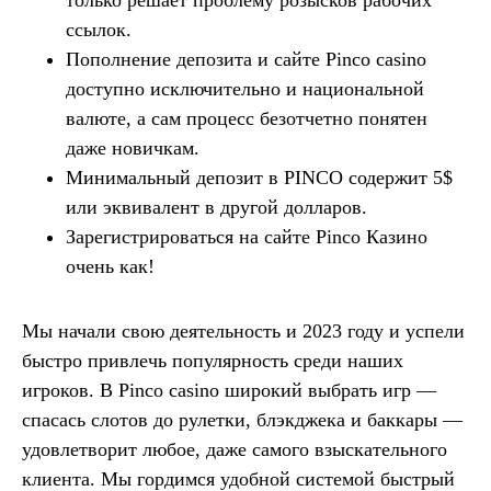
только решает проблему розысков рабочих
ссылок.
Пополнение депозита и сайте Pinco casino
доступно исключительно и национальной
валюте, а сам процесс безотчетно понятен
даже новичкам.
Минимальный депозит в PINCO содержит 5$
или эквивалент в другой долларов.
Зарегистрироваться на сайте Pinco Казино
очень как!
Мы начали свою деятельность и 2023 году и успели
быстро привлечь популярность среди наших
игроков. В Pinco casino широкий выбрать игр —
спасась слотов до рулетки, блэкджека и баккары —
удовлетворит любое, даже самого взыскательного
клиента. Мы гордимся удобной системой быстрый