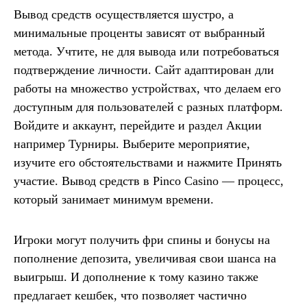
Вывод средств осуществляется шустро, а
минимальные проценты зависят от выбранный
метода. Учтите, не для вывода или потребоваться
подтверждение личности. Сайт адаптирован дли
работы на множество устройствах, что делаем его
доступным для пользователей с разных платформ.
Войдите и аккаунт, перейдите и раздел Акции
например Турниры. Выберите мероприятие,
изучите его обстоятельствами и нажмите Принять
участие. Вывод средств в Pinco Casino — процесс,
который занимает минимум времени.
Игроки могут получить фри спины и бонусы на
пополнение депозита, увеличивая свои шанса на
выигрыш. И дополнение к тому казино также
предлагает кешбек, что позволяет частично