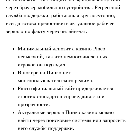
через браузер мобильного устройства. Регрессной
служба поддержки, работающая круглосуточно,
всегда готова предоставить актуальное рабочее
зеркало по факту через онлайн-чат.
Минимальный депозит а казино Pinco
невысокий, так что немногочисленных
игроков он подходил.
В покере на Пинко нет
многопользовательского режима.
Pinco официальный сайт придерживается
строгих стандартов справедливости и
прозрачности.
Актуальные зеркала Пинко казино можно
найти через поисковые системы или запросить
него службы поддержки.