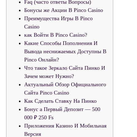
Faq (часто ответы Вопросы)
Бонусы же Акции В Pinco Casino
Преимущества Игры В Pinco
Casino
как Войти В Pinco Casino?
Какие Способы Пополнения И
Вывода неснижаемых Доступны В
Pinco Онлайн?
Что такое Зеркало Сайта Пинко И
Зачем может Нужно?
Актуальный Обзор Официального
Сайта Pinco Casino
Как Сделать Ставку На Пинко
Бонус а Первый Депозит — 500
000 ₽ 250 Fs
Приложения Казино И Мобильная
Версия