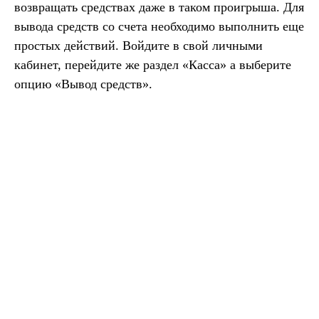
возвращать средствах даже в таком проигрыша. Для
вывода средств со счета необходимо выполнить еще
простых действий. Войдите в свой личными
кабинет, перейдите же раздел «Касса» а выберите
опцию «Вывод средств».