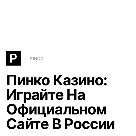
P
PINCO
Пинко Казино:
Играйте На
Официальном
Сайте В России