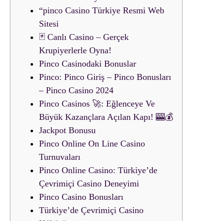
“pinco Casino Türkiye Resmi Web
Sitesi
🃏 Canlı Casino – Gerçek
Krupiyerlerle Oyna!
Pinco Casinodaki Bonuslar
Pinco: Pinco Giriş – Pinco Bonusları
– Pinco Casino 2024
Pinco Casinos 🚀: Eğlenceye Ve
Büyük Kazançlara Açılan Kapı! 🎰💰
Jackpot Bonusu
Pinco Online On Line Casino
Turnuvaları
Pinco Online Casino: Türkiye’de
Çevrimiçi Casino Deneyimi
Pinco Casino Bonusları
Türkiye’de Çevrimiçi Casino