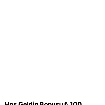
Hoş Geldin Bonusu ₺ 100