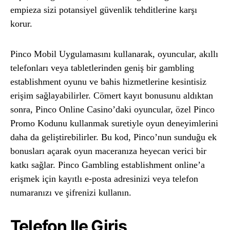
empieza sizi potansiyel güvenlik tehditlerine karşı
korur.
Pinco Mobil Uygulamasını kullanarak, oyuncular, akıllı
telefonları veya tabletlerinden geniş bir gambling
establishment oyunu ve bahis hizmetlerine kesintisiz
erişim sağlayabilirler. Cömert kayıt bonusunu aldıktan
sonra, Pinco Online Casino’daki oyuncular, özel Pinco
Promo Kodunu kullanmak suretiyle oyun deneyimlerini
daha da geliştirebilirler. Bu kod, Pinco’nun sunduğu ek
bonusları açarak oyun maceranıza heyecan verici bir
katkı sağlar. Pinco Gambling establishment online’a
erişmek için kayıtlı e-posta adresinizi veya telefon
numaranızı ve şifrenizi kullanın.
Telefon Ile Giriş