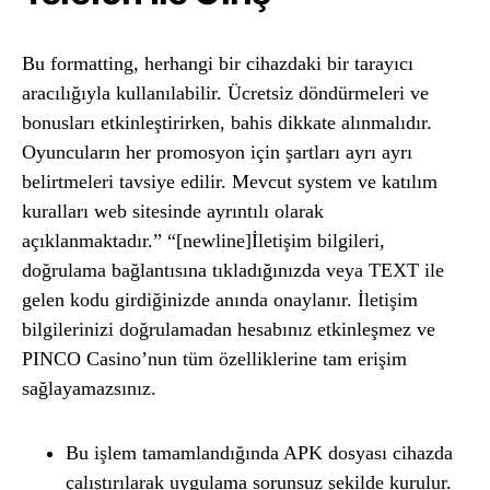
Bu formatting, herhangi bir cihazdaki bir tarayıcı
aracılığıyla kullanılabilir. Ücretsiz döndürmeleri ve
bonusları etkinleştirirken, bahis dikkate alınmalıdır.
Oyuncuların her promosyon için şartları ayrı ayrı
belirtmeleri tavsiye edilir. Mevcut system ve katılım
kuralları web sitesinde ayrıntılı olarak
açıklanmaktadır.” “[newline]İletişim bilgileri,
doğrulama bağlantısına tıkladığınızda veya TEXT ile
gelen kodu girdiğinizde anında onaylanır. İletişim
bilgilerinizi doğrulamadan hesabınız etkinleşmez ve
PINCO Casino’nun tüm özelliklerine tam erişim
sağlayamazsınız.
Bu işlem tamamlandığında APK dosyası cihazda
çalıştırılarak uygulama sorunsuz şekilde kurulur.