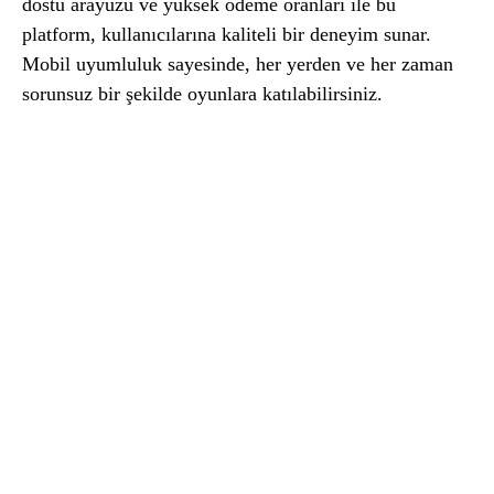
dostu arayüzü ve yüksek ödeme oranları ile bu
platform, kullanıcılarına kaliteli bir deneyim sunar.
Mobil uyumluluk sayesinde, her yerden ve her zaman
sorunsuz bir şekilde oyunlara katılabilirsiniz.