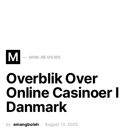
M
MINI-REVIEWS
Overblik Over
Online Casinoer I
Danmark
by
emangboleh
August 13, 2025