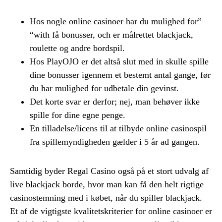
Hos nogle online casinoer har du mulighed for”
“with få bonusser, och er målrettet blackjack,
roulette og andre bordspil.
Hos PlayOJO er det altså slut med in skulle spille
dine bonusser igennem et bestemt antal gange, før
du har mulighed for udbetale din gevinst.
Det korte svar er derfor; nej, man behøver ikke
spille for dine egne penge.
En tilladelse/licens til at tilbyde online casinospil
fra spillemyndigheden gælder i 5 år ad gangen.
Samtidig byder Regal Casino også på et stort udvalg af
live blackjack borde, hvor man kan få den helt rigtige
casinostemning med i købet, når du spiller blackjack.
Et af de vigtigste kvalitetskriterier for online casinoer er