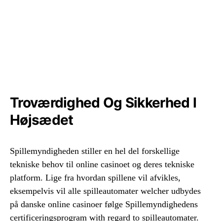
Troværdighed Og Sikkerhed I
Højsædet
Spillemyndigheden stiller en hel del forskellige
tekniske behov til online casinoet og deres tekniske
platform. Lige fra hvordan spillene vil afvikles,
eksempelvis vil alle spilleautomater welcher udbydes
på danske online casinoer følge Spillemyndighedens
certificeringsprogram with regard to spilleautomater.