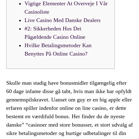
Vigtige Elementer At Overveje I Vår
Casinoliste
Live Casino Med Danske Dealers
#2: Sikkerheden Hos Det
Pågældende Casino Online
Hvilke Betalingsmetoder Kan
Benyttes På Online Casino?
Skulle man stadig have bonusmidler tilgængelig efter
60 dage infame disse gå tabt, hvis man ikke har opfyldt
gennemspilskravet. Uanset om guy er en big apple eller
erfaren spiller indenfor online on line casino, er dette
bestemt en værdifuld bonus. Her finder du de nyeste
danske” “casinoer med store bonusser, et stort udvalg af
sikre betalingsmetoder og hurtige udbetalinger til din