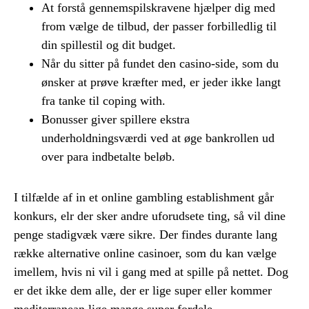
At forstå gennemspilskravene hjælper dig med
from vælge de tilbud, der passer forbilledlig til
din spillestil og dit budget.
Når du sitter på fundet den casino-side, som du
ønsker at prøve kræfter med, er jeder ikke langt
fra tanke til coping with.
Bonusser giver spillere ekstra
underholdningsværdi ved at øge bankrollen ud
over para indbetalte beløb.
I tilfælde af in et online gambling establishment går
konkurs, elr der sker andre uforudsete ting, så vil dine
penge stadigvæk være sikre. Der findes durante lang
række alternative online casinoer, som du kan vælge
imellem, hvis ni vil i gang med at spille på nettet. Dog
er det ikke dem alle, der er lige super eller kommer