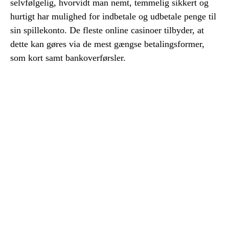
selvfølgelig, hvorvidt man nemt, temmelig sikkert og
hurtigt har mulighed for indbetale og udbetale penge til
sin spillekonto. De fleste online casinoer tilbyder, at
dette kan gøres via de mest gængse betalingsformer,
som kort samt bankoverførsler.