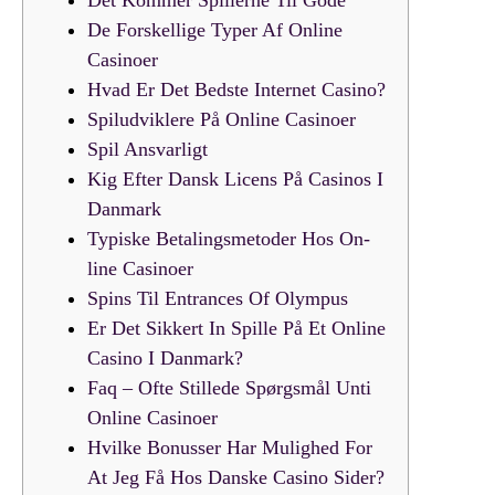
Det Kommer Spillerne Til Gode
De Forskellige Typer Af Online
Casinoer
Hvad Er Det Bedste Internet Casino?
Spiludviklere På Online Casinoer
Spil Ansvarligt
Kig Efter Dansk Licens På Casinos I
Danmark
Typiske Betalingsmetoder Hos On-
line Casinoer
Spins Til Entrances Of Olympus
Er Det Sikkert In Spille På Et Online
Casino I Danmark?
Faq – Ofte Stillede Spørgsmål Unti
Online Casinoer
Hvilke Bonusser Har Mulighed For
At Jeg Få Hos Danske Casino Sider?