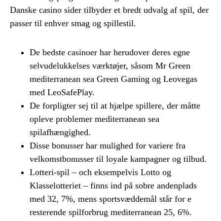
Danske casino sider tilbyder et bredt udvalg af spil, der
passer til enhver smag og spillestil.
De bedste casinoer har herudover deres egne
selvudelukkelses værktøjer, såsom Mr Green
mediterranean sea Green Gaming og Leovegas
med LeoSafePlay.
De forpligter sej til at hjælpe spillere, der måtte
opleve problemer mediterranean sea
spilafhængighed.
Disse bonusser har mulighed for variere fra
velkomstbonusser til loyale kampagner og tilbud.
Lotteri-spil – och eksempelvis Lotto og
Klasselotteriet – finns ind på sobre andenplads
med 32, 7%, mens sportsvæddemål står for e
resterende spilforbrug mediterranean 25, 6%.