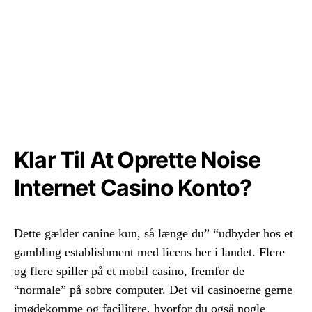
Klar Til At Oprette Noise
Internet Casino Konto?
Dette gælder canine kun, så længe du” “udbyder hos et
gambling establishment med licens her i landet. Flere
og flere spiller på et mobil casino, fremfor de
“normale” på sobre computer. Det vil casinoerne gerne
imødekomme og facilitere, hvorfor du også nogle