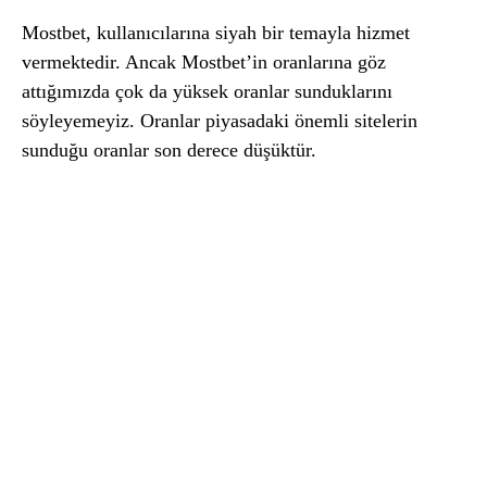
Mostbet, kullanıcılarına siyah bir temayla hizmet
vermektedir. Ancak Mostbet’in oranlarına göz
attığımızda çok da yüksek oranlar sunduklarını
söyleyemeyiz. Oranlar piyasadaki önemli sitelerin
sunduğu oranlar son derece düşüktür.