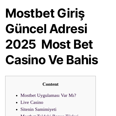
Mostbet Giriş
Güncel Adresi
2025 ️ Most Bet
Casino Ve Bahis
Content
Mostbet Uygulaması Var Mı?
Live Casino
Sitenin Samimiyeti