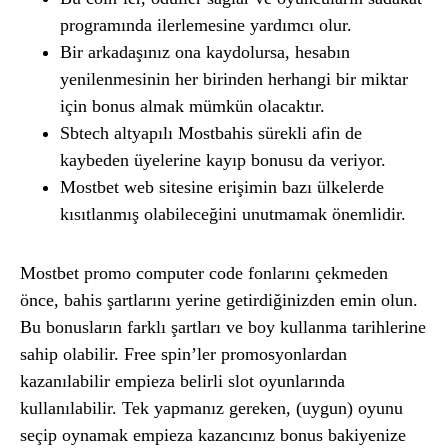
programında ilerlemesine yardımcı olur.
Bir arkadaşınız ona kaydolursa, hesabın
yenilenmesinin her birinden herhangi bir miktar
için bonus almak mümkün olacaktır.
Sbtech altyapılı Mostbahis sürekli afin de
kaybeden üyelerine kayıp bonusu da veriyor.
Mostbet web sitesine erişimin bazı ülkelerde
kısıtlanmış olabileceğini unutmamak önemlidir.
Mostbet promo computer code fonlarını çekmeden
önce, bahis şartlarını yerine getirdiğinizden emin olun.
Bu bonusların farklı şartları ve boy kullanma tarihlerine
sahip olabilir. Free spin’ler promosyonlardan
kazanılabilir empieza belirli slot oyunlarında
kullanılabilir. Tek yapmanız gereken, (uygun) oyunu
seçip oynamak empieza kazancınız bonus bakiyenize