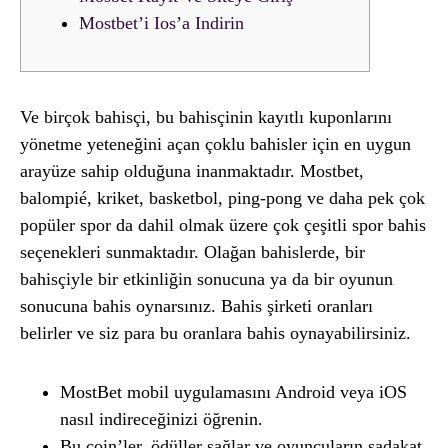
Mostbet’i Ios’a Indirin
Ve birçok bahisçi, bu bahisçinin kayıtlı kuponlarını
yönetme yeteneğini açan çoklu bahisler için en uygun
arayüze sahip olduğuna inanmaktadır. Mostbet,
balompié, kriket, basketbol, ping-pong ve daha pek çok
popüler spor da dahil olmak üzere çok çeşitli spor bahis
seçenekleri sunmaktadır. Olağan bahislerde, bir
bahisçiyle bir etkinliğin sonucuna ya da bir oyunun
sonucuna bahis oynarsınız. Bahis şirketi oranları
belirler ve siz para bu oranlara bahis oynayabilirsiniz.
MostBet mobil uygulamasını Android veya iOS
nasıl indireceğinizi öğrenin.
Bu coin’ler, ödüller sağlar ve oyuncuların sadakat