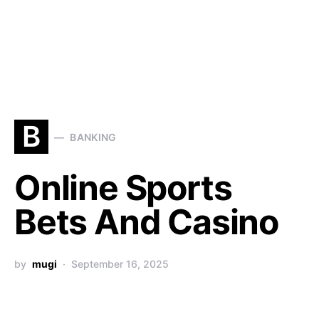
B
BANKING
Online Sports
Bets And Casino
by
mugi
September 16, 2025