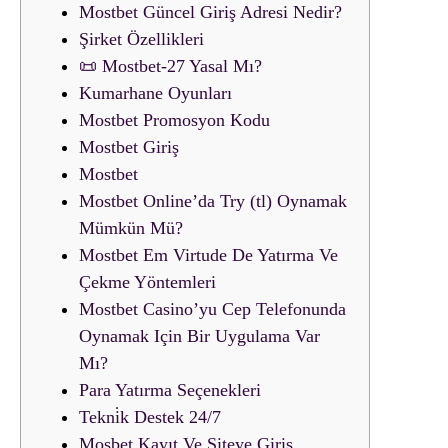
Mostbet Güncel Giriş Adresi Nedir?
Şirket Özellikleri
📜 Mostbet-27 Yasal Mı?
Kumarhane Oyunları
Mostbet Promosyon Kodu
Mostbet Giriş
Mostbet
Mostbet Online’da Try (tl) Oynamak
Mümkün Mü?
Mostbet Em Virtude De Yatırma Ve
Çekme Yöntemleri
Mostbet Casino’yu Cep Telefonunda
Oynamak Için Bir Uygulama Var
Mı?
Para Yatırma Seçenekleri
Tekni̇k Destek 24/7
Mosbet Kayıt Ve Siteye Giriş