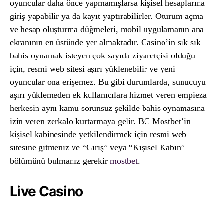
oyuncular daha önce yapmamışlarsa kişisel hesaplarına
giriş yapabilir ya da kayıt yaptırabilirler. Oturum açma
ve hesap oluşturma düğmeleri, mobil uygulamanın ana
ekranının en üstünde yer almaktadır. Casino’in sık sık
bahis oynamak isteyen çok sayıda ziyaretçisi olduğu
için, resmi web sitesi aşırı yüklenebilir ve yeni
oyuncular ona erişemez. Bu gibi durumlarda, sunucuyu
aşırı yüklemeden ek kullanıcılara hizmet veren empieza
herkesin aynı kamu sorunsuz şekilde bahis oynamasına
izin veren zerkalo kurtarmaya gelir. BC Mostbet’in
kişisel kabinesinde yetkilendirmek için resmi web
sitesine gitmeniz ve “Giriş” veya “Kişisel Kabin”
bölümünü bulmanız gerekir
mostbet
.
Live Casino