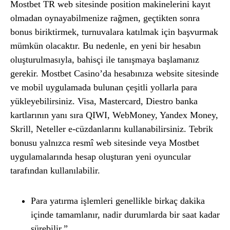
Mostbet TR web sitesinde position makinelerini kayıt
olmadan oynayabilmenize rağmen, geçtikten sonra
bonus biriktirmek, turnuvalara katılmak için başvurmak
mümkün olacaktır. Bu nedenle, en yeni bir hesabın
oluşturulmasıyla, bahisçi ile tanışmaya başlamanız
gerekir. Mostbet Casino’da hesabınıza website sitesinde
ve mobil uygulamada bulunan çeşitli yollarla para
yükleyebilirsiniz. Visa, Mastercard, Diestro banka
kartlarının yanı sıra QIWI, WebMoney, Yandex Money,
Skrill, Neteller e-cüzdanlarını kullanabilirsiniz. Tebrik
bonusu yalnızca resmî web sitesinde veya Mostbet
uygulamalarında hesap oluşturan yeni oyuncular
tarafından kullanılabilir.
Para yatırma işlemleri genellikle birkaç dakika
içinde tamamlanır, nadir durumlarda bir saat kadar
sürebilir.”