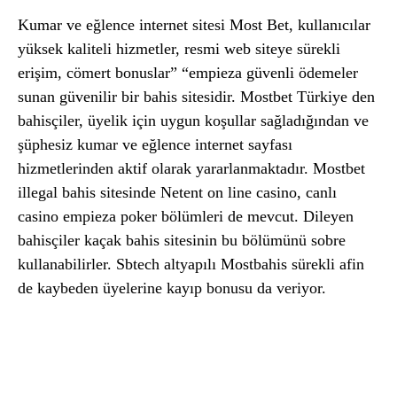
Kumar ve eğlence internet sitesi Most Bet, kullanıcılar
yüksek kaliteli hizmetler, resmi web siteye sürekli
erişim, cömert bonuslar” “empieza güvenli ödemeler
sunan güvenilir bir bahis sitesidir. Mostbet Türkiye den
bahisçiler, üyelik için uygun koşullar sağladığından ve
şüphesiz kumar ve eğlence internet sayfası
hizmetlerinden aktif olarak yararlanmaktadır. Mostbet
illegal bahis sitesinde Netent on line casino, canlı
casino empieza poker bölümleri de mevcut. Dileyen
bahisçiler kaçak bahis sitesinin bu bölümünü sobre
kullanabilirler. Sbtech altyapılı Mostbahis sürekli afin
de kaybeden üyelerine kayıp bonusu da veriyor.