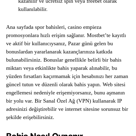
kazanılır ve ücretsiz spin veya freebet olarak
kullanılabilir.
Ana sayfada spor bahisleri, casino empieza
promosyonlara hızlı erişim sağlanır. Mostbet’te kayıtlı
ve aktif bir kullanıcıysanız, Pazar günü gelen bu
bonuslardan yararlanarak kazançlarınıza katkıda
bulunabilirsiniz. Bonuslar genellikle belirli bir bahis
miktarı veya etkinlikte bahis yaparak alınabilir, bu
yüzden fırsatları kaçırmamak için hesabınızı her zaman
güncel tutun ve düzenli olarak bahis yapın. Web sitesi
engellemesi nedeniyle erişemiyorsanız, bunu aşmanın
bir yolu var. Bir Sanal Özel Ağ (VPN) kullanarak IP
adresinizi değiştirebilir ve internet sitesine sorunsuz bir
şekilde erişebilirsiniz.