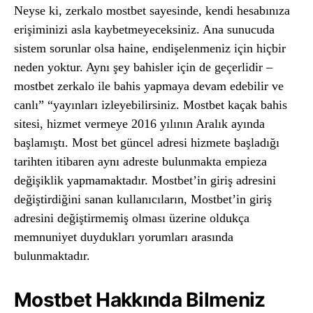
Neyse ki, zerkalo mostbet sayesinde, kendi hesabınıza
erişiminizi asla kaybetmeyeceksiniz. Ana sunucuda
sistem sorunlar olsa haine, endişelenmeniz için hiçbir
neden yoktur. Aynı şey bahisler için de geçerlidir –
mostbet zerkalo ile bahis yapmaya devam edebilir ve
canlı” “yayınları izleyebilirsiniz. Mostbet kaçak bahis
sitesi, hizmet vermeye 2016 yılının Aralık ayında
başlamıştı. Most bet güncel adresi hizmete başladığı
tarihten itibaren aynı adreste bulunmakta empieza
değişiklik yapmamaktadır. Mostbet’in giriş adresini
değiştirdiğini sanan kullanıcıların, Mostbet’in giriş
adresini değiştirmemiş olması üzerine oldukça
memnuniyet duydukları yorumları arasında
bulunmaktadır.
Mostbet Hakkında Bilmeniz