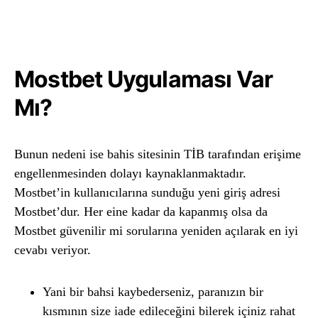
Mostbet Uygulaması Var
Mı?
Bunun nedeni ise bahis sitesinin TİB tarafından erişime
engellenmesinden dolayı kaynaklanmaktadır.
Mostbet’in kullanıcılarına sunduğu yeni giriş adresi
Mostbet’dur. Her eine kadar da kapanmış olsa da
Mostbet güvenilir mi sorularına yeniden açılarak en iyi
cevabı veriyor.
Yani bir bahsi kaybederseniz, paranızın bir
kısmının size iade edileceğini bilerek içiniz rahat