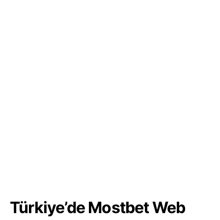
Türkiye’de Mostbet Web