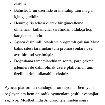
olabilir.
Bahisler 3’ün üzerinde orana sahip tüm maçlar
için geçerlidir.
Henüz giriş adresi olarak bir güncelleme
olmaması, kullanıcılar tarafından oldukça hoş
karşılanmaktadır.
Ayrıca disiplinli, planlı ve programlı çalışan Most
bahis sitesi tarafından tüm promosyonlara özel
ayrı bir kod verilmiştir.
Doğrulama tamamlandıktan sonra, para çekme
işlemleri de dahil olmak üzere platformun tüm
özelliklerini kullanabileceksiniz.
Ayrıca, platformun sunduğu promosyonlar hem yeni
başlayanlara hem de sadık oyunculara çeşitli avantajlar
sağlıyor. Mostbet indir Android işleminden sonra