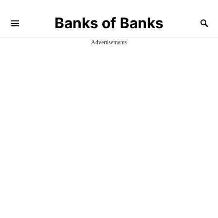
Banks of Banks
Advertisements