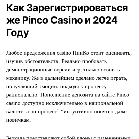
Как Зарегистрироваться
же Pinco Casino и 2024
Году
Любое предложения casino ПинКо стоит оценивать,
изучив обстоятельств. Реально пробовать
демонстрационные версии игр, только освоить
механику. Же в дальнейшем сделано легче играть,
получающий эмоции, подходя к процессу
рационально. Пополнение депозита на сайте Pinco
casino доступно исключительно в национальной
валюте, а он процесс” “интуитивно понятен даже
новичкам.
Зеркала представляют собой клоны с измененными