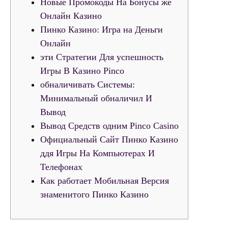
Новые Промокоды На Бонусы же
Онлайн Казино
Пинко Казино: Игра на Деньги
Онлайн
эти Стратегии Для успешность
Игры В Казино Pinco
обналичивать Системы:
Минимальный обналичил И
Вывод
Вывод Средств одним Pinco Casino
Официальный Сайт Пинко Казино
ддя Игры На Компьютерах И
Телефонах
Как работает Мобильная Версия
знаменитого Пинко Казино