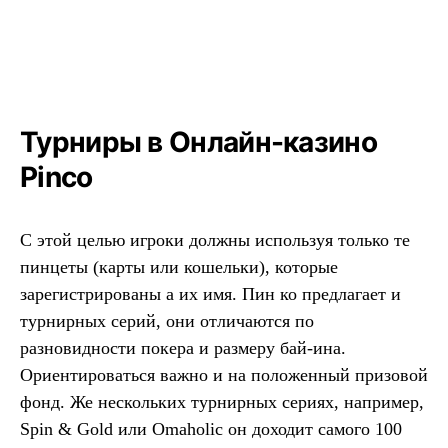
Турниры в Онлайн-казино
Pinco
С этой целью игроки должны используя только те
пинцеты (карты или кошельки), которые
зарегистрированы а их имя. Пин ко предлагает и
турнирных серий, они отличаются по
разновидности покера и размеру бай-ина.
Ориентироваться важно и на положенный призовой
фонд. Же нескольких турнирных сериях, например,
Spin & Gold или Omaholic он доходит самого 100