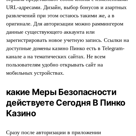
URL-адресами. Дизайн, выбор бонусов и азартных
развлечений при этом остаюсь такими же, а в
оригинале. Для авторизации можно раммингером
данные существующего аккаунта или
зарегистрировать новое учетную запись. Ссылки на
доступные домены казино Пинко есть в Telegram-
канале а на тематических сайтах. Не всем
пользователям удобно открывать сайт на
мобильных устройствах.
какие Меры Безопасности
действуете Сегодня В Пинко
Казино
Сразу после авторизации в приложении