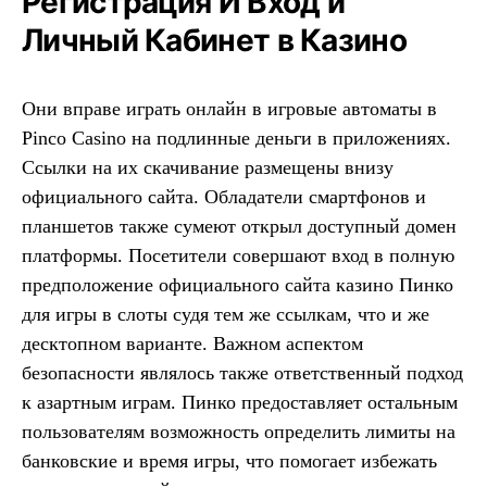
Регистрация И Вход и
Личный Кабинет в Казино
Они вправе играть онлайн в игровые автоматы в
Pinco Casino на подлинные деньги в приложениях.
Ссылки на их скачивание размещены внизу
официального сайта. Обладатели смартфонов и
планшетов также сумеют открыл доступный домен
платформы. Посетители совершают вход в полную
предположение официального сайта казино Пинко
для игры в слоты судя тем же ссылкам, что и же
десктопном варианте. Важном аспектом
безопасности являлось также ответственный подход
к азартным играм. Пинко предоставляет остальным
пользователям возможность определить лимиты на
банковские и время игры, что помогает избежать