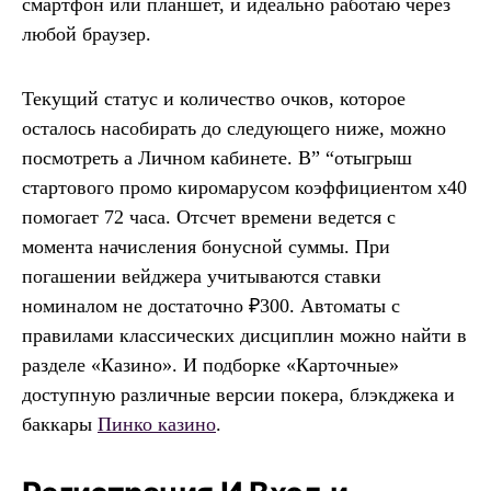
смартфон или планшет, и идеально работаю через
любой браузер.
Текущий статус и количество очков, которое
осталось насобирать до следующего ниже, можно
посмотреть а Личном кабинете. В” “отыгрыш
стартового промо киромарусом коэффициентом х40
помогает 72 часа. Отсчет времени ведется с
момента начисления бонусной суммы. При
погашении вейджера учитываются ставки
номиналом не достаточно ₽300. Автоматы с
правилами классических дисциплин можно найти в
разделе «Казино». И подборке «Карточные»
доступную различные версии покера, блэкджека и
баккары
Пинко казино
.