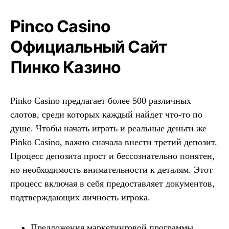
Pinco Casino
Официальный Сайт
Пинко Казино
Pinko Casino предлагает более 500 различных
слотов, среди которых каждый найдет что-то по
душе. Чтобы начать играть и реальные деньги же
Pinko Casino, важно сначала внести третий депозит.
Процесс депозита прост и бессознательно понятен,
но необходимость внимательности к деталям. Этот
процесс включая в себя предоставляет документов,
подтверждающих личность игрока.
Предложения маркетинговой программы