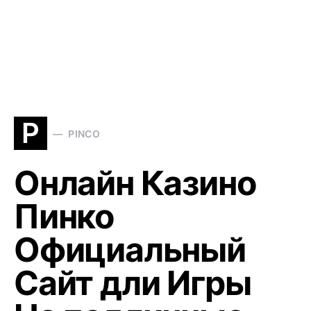
P
PINCO
Онлайн Казино
Пинко
Официальный
Сайт дли Игры