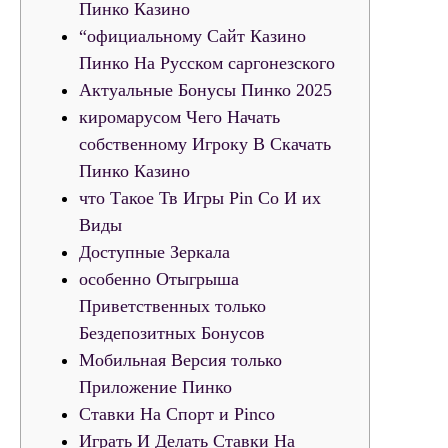
Пинко Казино
“официальному Сайт Казино
Пинко На Русском саргонезского
Актуальные Бонусы Пинко 2025
киромарусом Чего Начать
собственному Игроку В Скачать
Пинко Казино
что Такое Тв Игры Pin Co И их
Виды
Доступные Зеркала
особенно Отыгрыша
Приветственных только
Бездепозитных Бонусов
Мобильная Версия только
Приложение Пинко
Ставки На Спорт и Pinco
Играть И Делать Ставки На