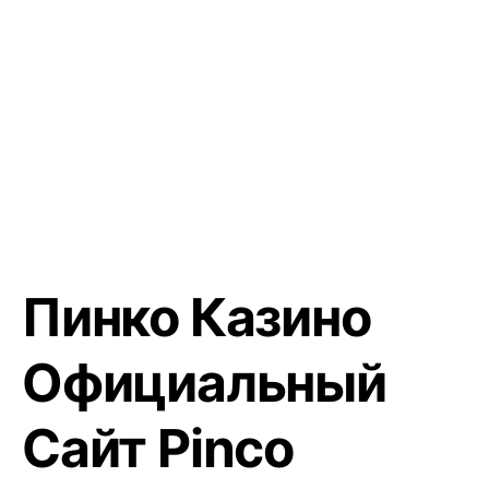
Пинко Казино
Официальный
Сайт Pinco