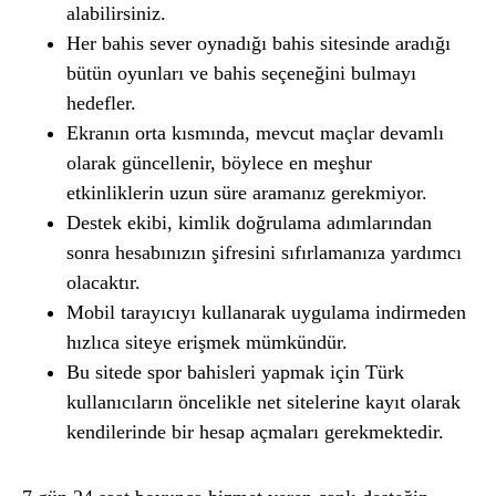
alabilirsiniz.
Her bahis sever oynadığı bahis sitesinde aradığı
bütün oyunları ve bahis seçeneğini bulmayı
hedefler.
Ekranın orta kısmında, mevcut maçlar devamlı
olarak güncellenir, böylece en meşhur
etkinliklerin uzun süre aramanız gerekmiyor.
Destek ekibi, kimlik doğrulama adımlarından
sonra hesabınızın şifresini sıfırlamanıza yardımcı
olacaktır.
Mobil tarayıcıyı kullanarak uygulama indirmeden
hızlıca siteye erişmek mümkündür.
Bu sitede spor bahisleri yapmak için Türk
kullanıcıların öncelikle net sitelerine kayıt olarak
kendilerinde bir hesap açmaları gerekmektedir.