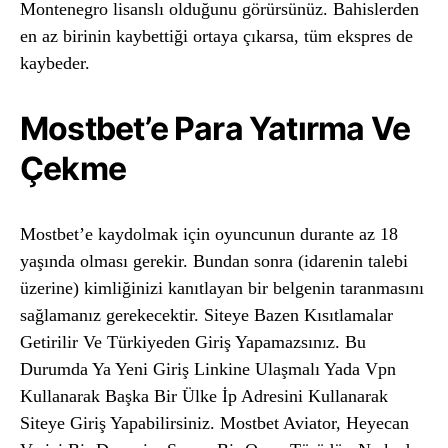
Montenegro lisanslı olduğunu görürsünüz. Bahislerden
en az birinin kaybettiği ortaya çıkarsa, tüm ekspres de
kaybeder.
Mostbet’e Para Yatırma Ve
Çekme
Mostbet’e kaydolmak için oyuncunun durante az 18
yaşında olması gerekir. Bundan sonra (idarenin talebi
üzerine) kimliğinizi kanıtlayan bir belgenin taranmasını
sağlamanız gerekecektir. Siteye Bazen Kısıtlamalar
Getirilir Ve Türkiyeden Giriş Yapamazsınız. Bu
Durumda Ya Yeni Giriş Linkine Ulaşmalı Yada Vpn
Kullanarak Başka Bir Ülke İp Adresini Kullanarak
Siteye Giriş Yapabilirsiniz. Mostbet Aviator, Heyecan