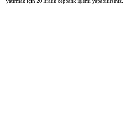
yatırmak için 20 liralık cepbank işlemi yapabilirsiniz.