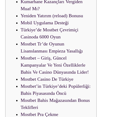
Kumarhane Kazançları Vergiden
Muaf Mı?
Yeniden Yatırım (reload) Bonusu
Mobil Uygulama Desteği
Türkiye’de Mostbet Çevrimiçi
Casinoda 6000 Oyun
Mostbet Tr’de Oyunun
Lisanslanması Empieza Yasallığı
Mostbet – Giriş, Güncel
Kampanyalar Ve Yeni Özelliklerle
Bahis Ve Casino Dünyasında Lider!
Mostbet Casino De Türkiye
Mostbet’in Türkiye’deki Popülerliği:
Bahis Piyasasında Öncü
Mostbet Bahis Mağazasından Bonus
Teklifleri
Mostbet Pra Çekme