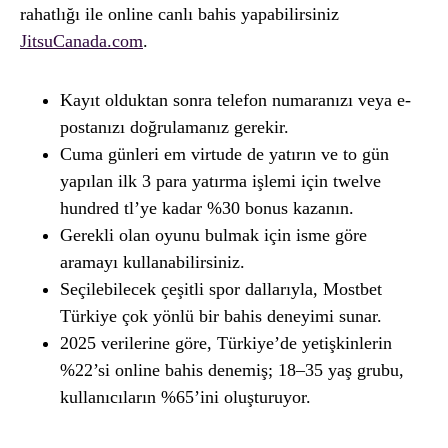
rahatlığı ile online canlı bahis yapabilirsiniz
JitsuCanada.com
.
Kayıt olduktan sonra telefon numaranızı veya e-
postanızı doğrulamanız gerekir.
Cuma günleri em virtude de yatırın ve to gün
yapılan ilk 3 para yatırma işlemi için twelve
hundred tl’ye kadar %30 bonus kazanın.
Gerekli olan oyunu bulmak için isme göre
aramayı kullanabilirsiniz.
Seçilebilecek çeşitli spor dallarıyla, Mostbet
Türkiye çok yönlü bir bahis deneyimi sunar.
2025 verilerine göre, Türkiye’de yetişkinlerin
%22’si online bahis denemiş; 18–35 yaş grubu,
kullanıcıların %65’ini oluşturuyor.