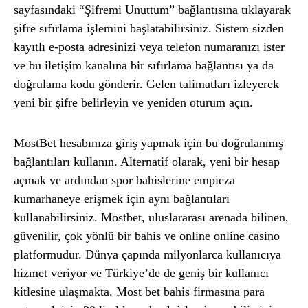
sayfasındaki “Şifremi Unuttum” bağlantısına tıklayarak
şifre sıfırlama işlemini başlatabilirsiniz. Sistem sizden
kayıtlı e-posta adresinizi veya telefon numaranızı ister
ve bu iletişim kanalına bir sıfırlama bağlantısı ya da
doğrulama kodu gönderir. Gelen talimatları izleyerek
yeni bir şifre belirleyin ve yeniden oturum açın.
MostBet hesabınıza giriş yapmak için bu doğrulanmış
bağlantıları kullanın. Alternatif olarak, yeni bir hesap
açmak ve ardından spor bahislerine empieza
kumarhaneye erişmek için aynı bağlantıları
kullanabilirsiniz. Mostbet, uluslararası arenada bilinen,
güvenilir, çok yönlü bir bahis ve online online casino
platformudur. Dünya çapında milyonlarca kullanıcıya
hizmet veriyor ve Türkiye’de de geniş bir kullanıcı
kitlesine ulaşmakta. Most bet bahis firmasına para