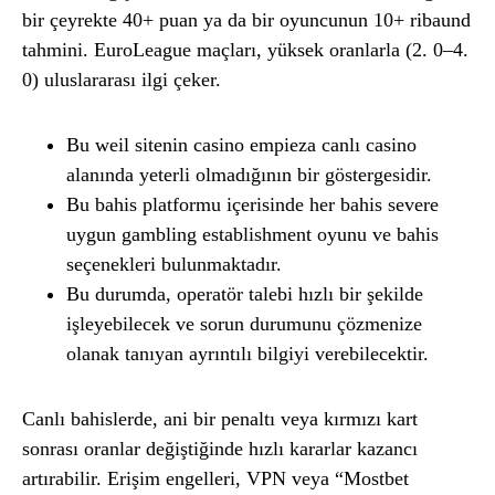
bir çeyrekte 40+ puan ya da bir oyuncunun 10+ ribaund
tahmini. EuroLeague maçları, yüksek oranlarla (2. 0–4.
0) uluslararası ilgi çeker.
Bu weil sitenin casino empieza canlı casino
alanında yeterli olmadığının bir göstergesidir.
Bu bahis platformu içerisinde her bahis severe
uygun gambling establishment oyunu ve bahis
seçenekleri bulunmaktadır.
Bu durumda, operatör talebi hızlı bir şekilde
işleyebilecek ve sorun durumunu çözmenize
olanak tanıyan ayrıntılı bilgiyi verebilecektir.
Canlı bahislerde, ani bir penaltı veya kırmızı kart
sonrası oranlar değiştiğinde hızlı kararlar kazancı
artırabilir. Erişim engelleri, VPN veya “Mostbet