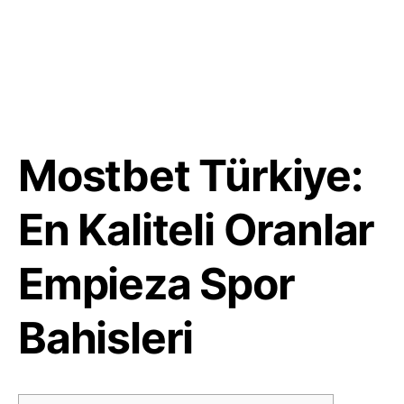
Mostbet Türkiye:
En Kaliteli Oranlar
Empieza Spor
Bahisleri