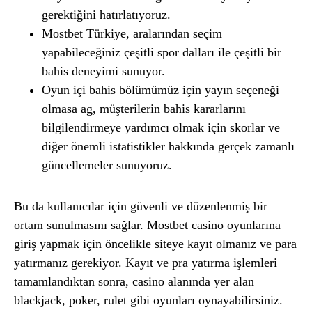
gerektiğini hatırlatıyoruz.
Mostbet Türkiye, aralarından seçim
yapabileceğiniz çeşitli spor dalları ile çeşitli bir
bahis deneyimi sunuyor.
Oyun içi bahis bölümümüz için yayın seçeneği
olmasa ag, müşterilerin bahis kararlarını
bilgilendirmeye yardımcı olmak için skorlar ve
diğer önemli istatistikler hakkında gerçek zamanlı
güncellemeler sunuyoruz.
Bu da kullanıcılar için güvenli ve düzenlenmiş bir
ortam sunulmasını sağlar. Mostbet casino oyunlarına
giriş yapmak için öncelikle siteye kayıt olmanız ve para
yatırmanız gerekiyor. Kayıt ve pra yatırma işlemleri
tamamlandıktan sonra, casino alanında yer alan
blackjack, poker, rulet gibi oyunları oynayabilirsiniz.