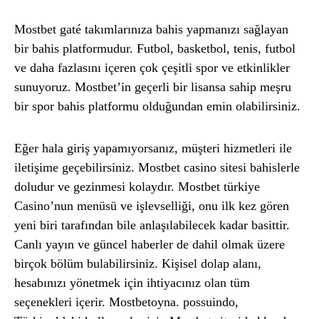
Mostbet gaté takımlarınıza bahis yapmanızı sağlayan
bir bahis platformudur. Futbol, basketbol, tenis, futbol
ve daha fazlasını içeren çok çeşitli spor ve etkinlikler
sunuyoruz. Mostbet’in geçerli bir lisansa sahip meşru
bir spor bahis platformu olduğundan emin olabilirsiniz.
Eğer hala giriş yapamıyorsanız, müşteri hizmetleri ile
iletişime geçebilirsiniz. Mostbet casino sitesi bahislerle
doludur ve gezinmesi kolaydır. Mostbet türkiye
Casino’nun menüsü ve işlevselliği, onu ilk kez gören
yeni biri tarafından bile anlaşılabilecek kadar basittir.
Canlı yayın ve güncel haberler de dahil olmak üzere
birçok bölüm bulabilirsiniz. Kişisel dolap alanı,
hesabınızı yönetmek için ihtiyacınız olan tüm
seçenekleri içerir. Mostbetoyna. possuindo,