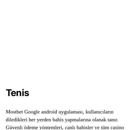
Tenis
Mostbet Google android uygulaması, kullanıcıların
diledikleri her yerden bahis yapmalarına olanak tanır.
Güvenli ödeme yöntemleri, canlı bahisler ve tüm casino