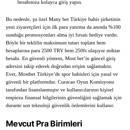
hesabınıza kolayca giriş yapın.
Bu nedenle, şu özel Many bet Türkiye bahis şirketinin
yeni ziyaretçileri için ilk para yatırma da anında %100
sunduğu promosyonları alma iyi fırsatı hediye vardır.
Böyle bir teklifin maksimum tutarı toplam hem
hesaplarına para 2500 TRY hem 250fs ulaşıyor miktar
hesabı. En güvenli yöntem, Most bet’in güncel giriş
adresini takip ederek doğrudan erişim sağlamaktır.
Evet, Mostbet Türkiye’de spor bahisleri için yasal ve
güvenli bir platformdur. Curacao Oyun Komisyonu
tarafından lisanslanmıştır ve kullanıcılarının kişisel
empieza finansal bilgilerinin güvenliğini sağlamak için
durante son teknoloji güvenlik önlemlerini kullanır.
Mevcut Pra Birimleri