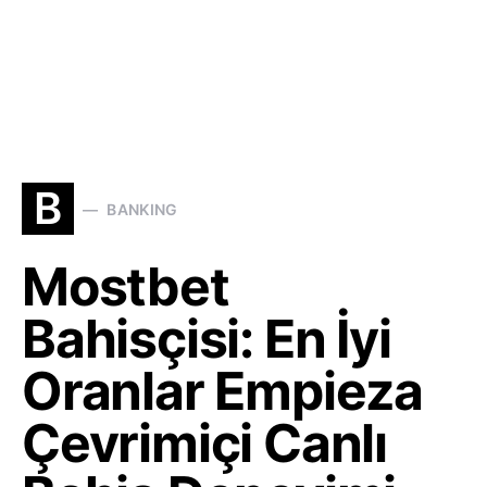
B
BANKING
Mostbet
Bahisçisi: En İyi
Oranlar Empieza
Çevrimiçi Canlı