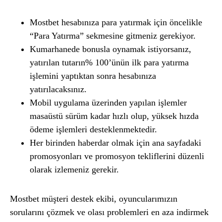
Mostbet hesabınıza para yatırmak için öncelikle
“Para Yatırma” sekmesine gitmeniz gerekiyor.
Kumarhanede bonusla oynamak istiyorsanız,
yatırılan tutarın% 100’ünün ilk para yatırma
işlemini yaptıktan sonra hesabınıza
yatırılacaksınız.
Mobil uygulama üzerinden yapılan işlemler
masaüstü sürüm kadar hızlı olup, yüksek hızda
ödeme işlemleri desteklenmektedir.
Her birinden haberdar olmak için ana sayfadaki
promosyonları ve promosyon tekliflerini düzenli
olarak izlemeniz gerekir.
Mostbet müşteri destek ekibi, oyuncularımızın
sorularını çözmek ve olası problemleri en aza indirmek