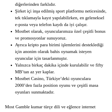
diğerlerinden farklıdır.
Şirket içi inşa edilmiş sport platformu neticesinde,
tek tıklamayla kayıt yapılabilirken, en geleneksel
e-posta veya telefon kaydı da iyi çalışır.
Mostbet olarak, oyuncularımıza özel çeşitli bonus
ve promosyonlar sunuyoruz.
Ayrıca kripto para birimi işlemlerini desteklediği
için anonim olarak bahis oynamak isteyen
oyuncular için tasarlanmıştır.
Yalnızca birkaç dakika içinde kurulabilir ve fifty
MB’tan az yer kaplar.
Mostbet Casino, Türkiye’deki oyunculara
2000’den fazla position oyunu ve çeşitli masa
oyunları sunmaktadır.
Most Gamble kumar türçe dili ve eğlence internet