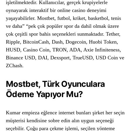
işletilmektedir. Kullanıcılar, gerçek krupiyelerle
oynayarak interaktif bir online casino deneyimi
yaşayabilirler. Mostbet, futbol, kriket, basketbol, tenis
ve daha” “pek çok popüler spor da dahil olmak üzere
çok çeşitli spor bahis seçenekleri sunmaktadır. Tether,
Ripple, BitcoinCash, Dash, Dogecoin, Huobi Token,
HUSD, Casino Coin, TRON, ADA, Axie Infiniteness,
Binance USD, DAI, Dexsport, TrueUSD, USD Coin ve
ZChash.
Mostbet, Türk Oyunculara
Ödeme Yapıyor Mu?
Kumar empieza eğlence internet bunları şirket her seçin
müşterisi kendisine sobre edin alın uygun seçeneği
seçebilir. Çoğu para çekme işlemi, seçilen yönteme