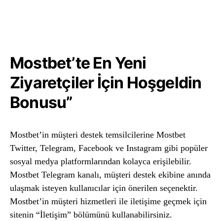
Mostbet’te En Yeni
Ziyaretçiler İçin Hoşgeldin
Bonusu”
Mostbet’in müşteri destek temsilcilerine Mostbet
Twitter, Telegram, Facebook ve Instagram gibi popüler
sosyal medya platformlarından kolayca erişilebilir.
Mostbet Telegram kanalı, müşteri destek ekibine anında
ulaşmak isteyen kullanıcılar için önerilen seçenektir.
Mostbet’in müşteri hizmetleri ile iletişime geçmek için
sitenin “İletişim” bölümünü kullanabilirsiniz.