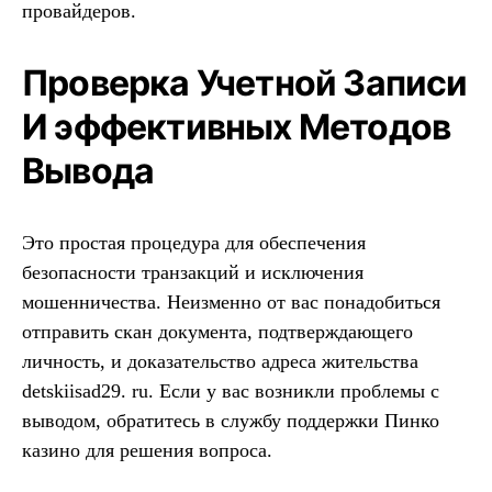
провайдеров.
Проверка Учетной Записи
И эффективных Методов
Вывода
Это простая процедура для обеспечения
безопасности транзакций и исключения
мошенничества. Неизменно от вас понадобиться
отправить скан документа, подтверждающего
личность, и доказательство адреса жительства
detskiisad29. ru. Если у вас возникли проблемы с
выводом, обратитесь в службу поддержки Пинко
казино для решения вопроса.