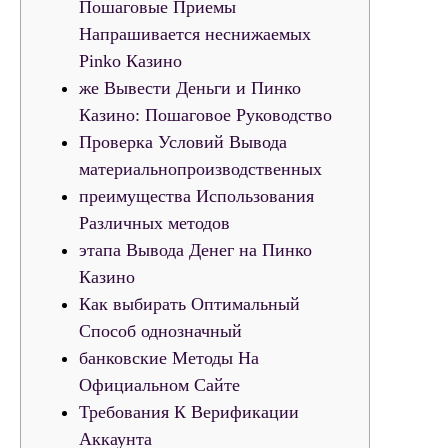
Пошаговые Приемы
Напрашивается неснижаемых
Pinko Казино
же Вывести Деньги и Пинко
Казино: Пошаговое Руководство
Проверка Условий Вывода
материальнопроизводственных
преимущества Использования
Различных методов
этапа Вывода Денег на Пинко
Казино
Как выбирать Оптимальный
Способ однозначный
банковские Методы На
Официальном Сайте
Требования К Верификации
Аккаунта