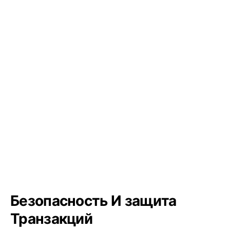
Безопасность И защита
Транзакций