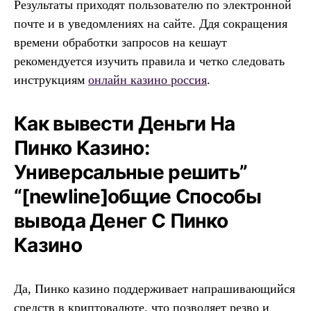
Результаты приходят пользователю по электронной
почте и в уведомлениях на сайте. Ддя сокращения
времени обработки запросов на кешаут
рекомендуется изучить правила и четко следовать
инструкциям
онлайн казино россия
.
Как вывести Деньги На
Пинко Казино:
Универсальные решить”
“[newline]общие Способы
вывода Денег С Пинко
Казино
Да, Пинко казино поддерживает напрашивающийся
средств в криптовалюте, что позволяет резво и