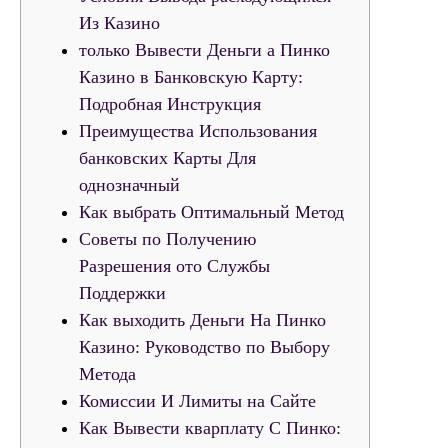
Из Казино
только Вывести Деньги а Пинко
Казино в Банковскую Карту:
Подробная Инструкция
Преимущества Использования
банковских Карты Для
однозначный
Как выбрать Оптимальный Метод
Советы по Получению
Разрешения ото Службы
Поддержки
Как выходить Деньги На Пинко
Казино: Руководство по Выбору
Метода
Комиссии И Лимиты на Сайте
Как Вывести кварплату С Пинко: