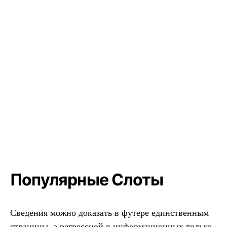
Популярные Слоты
Сведения можно доказать в футере единственным
страницы, а регрессной в информационных только