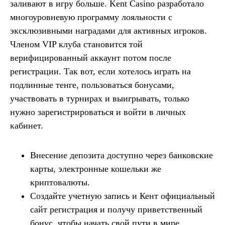
заливают в игру больше. Kent Casino разработало
многоуровневую программу лояльности с
эксклюзивными наградами для активных игроков.
Членом VIP клуба становится той
верифицированный аккаунт потом после
регистрации. Так вот, если хотелось играть на
подлинные тенге, пользоваться бонусами,
участвовать в турнирах и выигрывать, только
нужно зарегистрироваться и войти в личных
кабинет.
Внесение депозита доступно через банковские
карты, электронные кошельки же
криптовалюты.
Создайте учетную запись и Кент официальный
сайт регистрация и получу приветственный
бонус, чтобы начать свой пути в мире