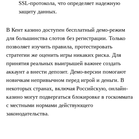
SSL-протокола, что определяет надежную
защиту данных.
В Кент казино доступен бесплатный демо-режим
для большинства слотов без регистрации. Только
позволяет изучить правила, протестировать
стратегии же оценить игры никаких риска. Для
принятия реальных выигрышей важнее создать
аккаунт а внести депозит. Демо-версии помогают
новичкам непривычном перед игрой и деньги. В
некоторых странах, включая Российскую, онлайн-
казино могут подвергаться блокировке в госкоммата
с местными нормами действующего
законодательства.