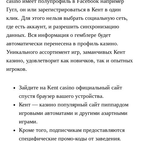
casino имеет полупрофиль в Facebook например
Гугл, он или зарегистрироваться в Кент в один
клик. Для этого нельзя выбрать социальную сеть,
где есть аккаунт, и разрешить синхронизацию
данных. Вся информация о гемблере будет
автоматически перенесена в профиль казино.
Уникального ассортимент игр, заманчивых Кент
казино, удовлетворит как новичков, так и опытных
игроков.
Зайдите на Kent casino официальный сайт
спустя браузер вашего устройства.
Кент — казино популярный сайт пиппардом
игровыми автоматами и другими азартными
играми.
Кроме того, подписчикам предоставляются
специфические промо-коды от заведения.