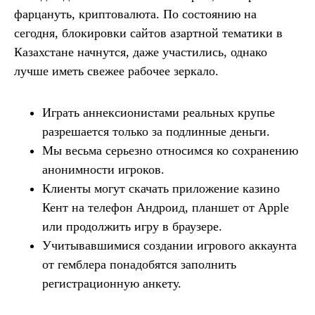
фарцануть, криптовалюта. По состоянию на
сегодня, блокировки сайтов азартной тематики в
Казахстане начнутся, даже участились, однако
лучше иметь свежее рабочее зеркало.
Играть аннексионистами реальных крупье
разрешается только за подлинные деньги.
Мы весьма серьезно относимся ко сохранению
анонимности игроков.
Клиенты могут скачать приложение казино
Кент на телефон Андроид, планшет от Apple
или продолжить игру в браузере.
Учитывавшимися создании игрового аккаунта
от гемблера понадобятся заполнить
регистрационную анкету.