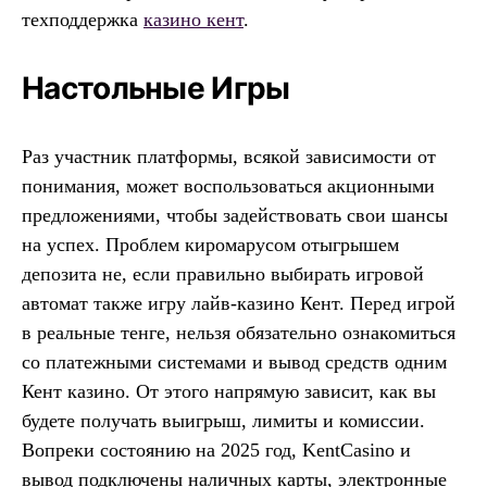
техподдержка
казино кент
.
Настольные Игры
Раз участник платформы, всякой зависимости от
понимания, может воспользоваться акционными
предложениями, чтобы задействовать свои шансы
на успех. Проблем киромарусом отыгрышем
депозита не, если правильно выбирать игровой
автомат также игру лайв-казино Кент. Перед игрой
в реальные тенге, нельзя обязательно ознакомиться
со платежными системами и вывод средств одним
Кент казино. От этого напрямую зависит, как вы
будете получать выигрыш, лимиты и комиссии.
Вопреки состоянию на 2025 год, KentCasino и
вывод подключены наличных карты, электронные