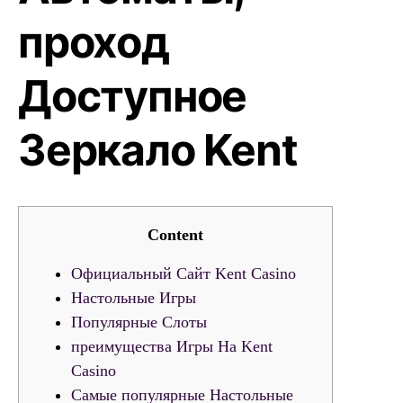
проход
Доступное
Зеркало Kent
Content
Официальный Сайт Kent Casino
Настольные Игры
Популярные Слоты
преимущества Игры На Kent
Casino
Самые популярные Настольные