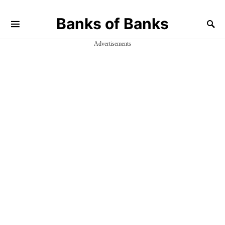
Banks of Banks
Advertisements