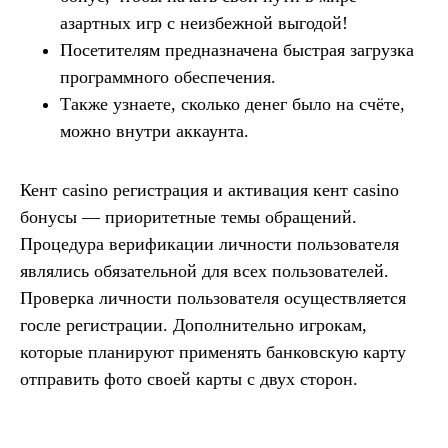
азартных игр с неизбежной выгодой!
Посетителям предназначена быстрая загрузка
программного обеспечения.
Также узнаете, сколько денег было на счёте,
можно внутри аккаунта.
Кент casino регистрация и активация кент casino
бонусы — приоритетные темы обращений.
Процедура верификации личности пользователя
являлись обязательной для всех пользователей.
Проверка личности пользователя осуществляется
госле регистрации. Дополнительно игрокам,
которые планируют применять банковскую карту
отправить фото своей карты с двух сторон.