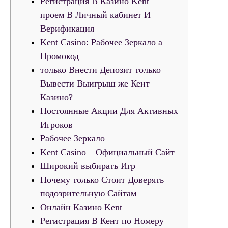
Регистрация В Казино Kent –
проем В Личный кабинет И
Верификация
Kent Casino: Рабочее Зеркало а
Промокод
только Внести Депозит только
Вывести Выигрыш же Кент
Казино?
Постоянные Акции Для Активных
Игроков
Рабочее Зеркало
Kent Casino – Официальный Сайт
Широкий выбирать Игр
Почему только Стоит Доверять
подозрительную Сайтам
Онлайн Казино Kent
Регистрация В Кент по Номеру