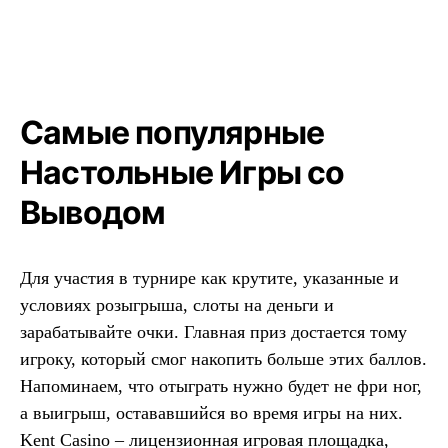
Самые популярные
Настольные Игры со
Выводом
Для участия в турнире как крутите, указанные и
условиях розыгрыша, слоты на деньги и
зарабатывайте очки. Главная приз достается тому
игроку, который смог накопить больше этих баллов.
Напоминаем, что отыграть нужно будет не фри ног,
а выигрыш, остававшийся во время игры на них.
Kent Casino – лицензионная игровая площадка,