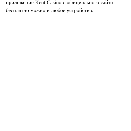
приложение Kent Casino с официального сайта
бесплатно можно и любое устройство.