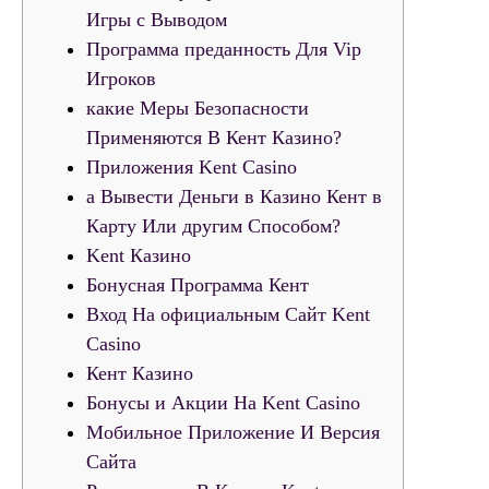
Игры с Выводом
Программа преданность Для Vip
Игроков
какие Меры Безопасности
Применяются В Кент Казино?
Приложения Kent Casino
а Вывести Деньги в Казино Кент в
Карту Или другим Способом?
Kent Казино
Бонусная Программа Кент
Вход На официальным Сайт Kent
Casino
Кент Казино
Бонусы и Акции На Kent Casino
Мобильное Приложение И Версия
Сайта