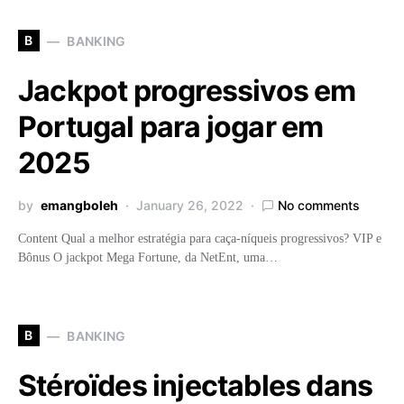
B
BANKING
Jackpot progressivos em
Portugal para jogar em
2025
by
emangboleh
January 26, 2022
No comments
Content Qual a melhor estratégia para caça-níqueis progressivos? VIP e
Bônus O jackpot Mega Fortune, da NetEnt, uma…
B
BANKING
Stéroïdes injectables dans