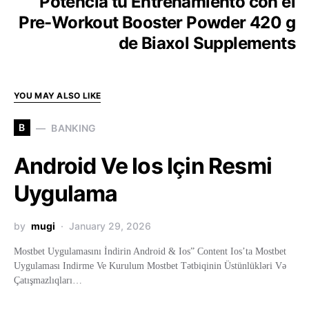
Potencia tu Entrenamiento con el
Pre-Workout Booster Powder 420 g
de Biaxol Supplements
YOU MAY ALSO LIKE
B
BANKING
Android Ve Ios Için Resmi
Uygulama
by
mugi
January 29, 2026
Mostbet Uygulamasını İndirin Android & Ios” Content Ios’ta Mostbet
Uygulaması Indirme Ve Kurulum Mostbet Tətbiqinin Üstünlükləri Və
Çatışmazlıqları…