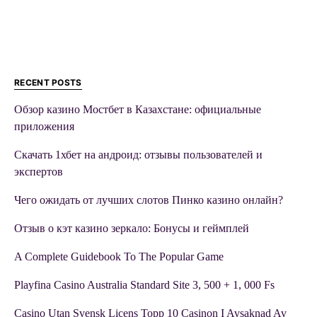
RECENT POSTS
Обзор казино Мостбет в Казахстане: официальные
приложения
Скачать 1хбет на андроид: отзывы пользователей и
экспертов
Чего ожидать от лучших слотов Пинко казино онлайн?
Отзыв о кэт казино зеркало: Бонусы и геймплей
A Complete Guidebook To The Popular Game
Playfina Casino Australia Standard Site 3, 500 + 1, 000 Fs
Casino Utan Svensk Licens Topp 10 Casinon I Avsaknad Av