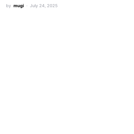
by
mugi
July 24, 2025