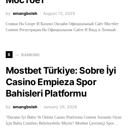
by
emangboleh
August 13, 2025
Ставки На Спорт И Казино Онлайн Официальный Сайт Мостбет
Content Регистрация На Официальном Сайте И Вход и Личный…
B
BANKING
Mostbet Türkiye: Sobre İyi
Casino Empieza Spor
Bahisleri Platformu
by
emangboleh
January 29, 2026
“Durante İyi Bahis Ve Online Casino Platformu Content Sorumlu Oyun
İçin Bahis Limitleri Belirleyebilir Miyim? Mostbet Çevrimiçi Spor…