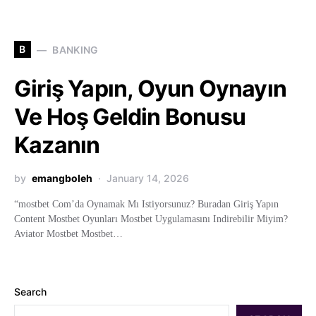
B
BANKING
Giriş Yapın, Oyun Oynayın
Ve Hoş Geldin Bonusu
Kazanın
by
emangboleh
January 14, 2026
“mostbet Com’da Oynamak Mı Istiyorsunuz? Buradan Giriş Yapın
Content Mostbet Oyunları Mostbet Uygulamasını Indirebilir Miyim?
Aviator Mostbet Mostbet…
Search