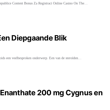
Republice Content Bonus Za Registraci Online Casino On The…
 Een Diepgaande Blik
eroids een veelbesproken onderwerp. Een van de steroïden…
e Enanthate 200 mg Cygnus en