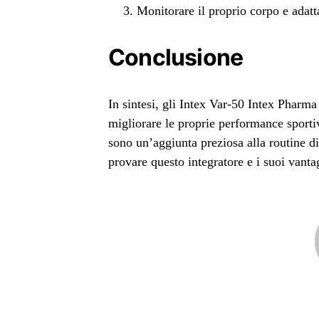
Monitorare il proprio corpo e adatta
Conclusione
In sintesi, gli Intex Var-50 Intex Pharm
migliorare le proprie performance sporti
sono un’aggiunta preziosa alla routine di
provare questo integratore e i suoi vanta