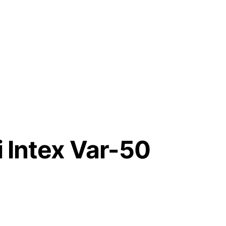
i Intex Var-50
a