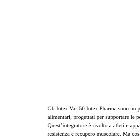
Gli Intex Var-50 Intex Pharma sono un p
alimentari, progettati per supportare le p
Quest’integratore è rivolto a atleti e app
resistenza e recupero muscolare. Ma cos