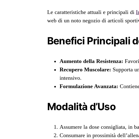
Le caratteristiche attuali e principali di
I
web di un noto negozio di articoli sportiv
Benefici Principali 
Aumento della Resistenza:
Favori
Recupero Muscolare:
Supporta un
intensivo.
Formulazione Avanzata:
Contiene 
Modalità d’Uso
Assumere la dose consigliata, in bas
Consumare in prossimità dell’allen