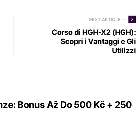
NEXT ARTICLE —
Corso di HGH-X2 (HGH):
Scopri i Vantaggi e Gli
Utilizzi
enze: Bonus Až Do 500 Kč + 250