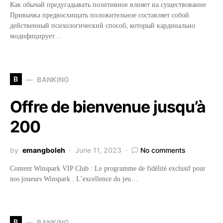
Как обычай предугадывать позитивное влияет на существование
Привычка предвосхищать положительное составляет собой
действенный психологический способ, который кардинально
модифицирует…
B
BANKING
Offre de bienvenue jusqu’à
200
by
emangboleh
June 11, 2023
No comments
Content Winspark VIP Club : Le programme de fidélité exclusif pour
nos joueurs Winspark : L’excellence du jeu…
B
BANKING