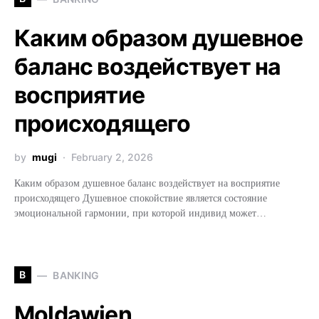
Каким образом душевное
баланс воздействует на
восприятие
происходящего
by
mugi
February 2, 2026
Каким образом душевное баланс воздействует на восприятие
происходящего Душевное спокойствие является состояние
эмоциональной гармонии, при которой индивид может…
B
BANKING
Moldawien