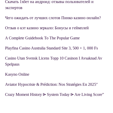
Скачать 1хбет на андроид: отзывы пользователей и
экспертов
Чего ожидать от лучших слотов Пинко казино онлайн?
Отзыв о кэт казино зеркало: Бонусы и геймплей
A Complete Guidebook To The Popular Game
Playfina Casino Australia Standard Site 3, 500 + 1, 000 Fs
Casino Utan Svensk Licens Topp 10 Casinon I Avsaknad Av
Spelpaus
Kasyno Online
Aviator Hypocrisie & Prédiction: Nos Stratégies En 2025″
Crazy Moment History ⩥ System Today ⩥ Are Living Score”