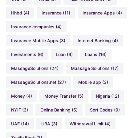
hhbd
(4)
Insurance
(11)
Insurance Apps
(4)
Insurance companies
(4)
Insurance Mobile Apps
(3)
Internet Banking
(4)
Investments
(6)
Loan
(6)
Loans
(16)
MassageSolutions
(24)
Massage Solutions
(17)
MassageSolutions.net
(27)
Mobile app
(3)
Money
(4)
Money Transfer
(5)
Nigeria
(12)
NYIF
(3)
Online Banking
(5)
Sort Codes
(9)
UAE
(14)
UBA
(3)
Withdrawal Limit
(4)
Zenith Bank
(3)