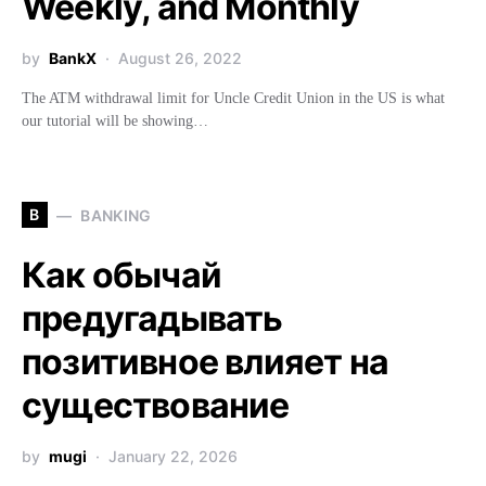
Weekly, and Monthly
by
BankX
August 26, 2022
The ATM withdrawal limit for Uncle Credit Union in the US is what
our tutorial will be showing…
B
BANKING
Как обычай
предугадывать
позитивное влияет на
существование
by
mugi
January 22, 2026