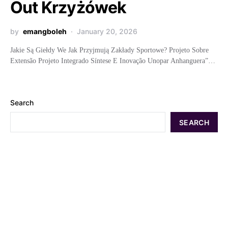
Out Krzyżówek
by
emangboleh
January 20, 2026
Jakie Są Giełdy We Jak Przyjmują Zakłady Sportowe? Projeto Sobre
Extensão Projeto Integrado Síntese E Inovação Unopar Anhanguera”…
Search
SEARCH