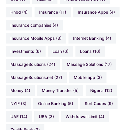
hhbd
(4)
Insurance
(11)
Insurance Apps
(4)
Insurance companies
(4)
Insurance Mobile Apps
(3)
Internet Banking
(4)
Investments
(6)
Loan
(6)
Loans
(16)
MassageSolutions
(24)
Massage Solutions
(17)
MassageSolutions.net
(27)
Mobile app
(3)
Money
(4)
Money Transfer
(5)
Nigeria
(12)
NYIF
(3)
Online Banking
(5)
Sort Codes
(9)
UAE
(14)
UBA
(3)
Withdrawal Limit
(4)
Zenith Bank
(3)