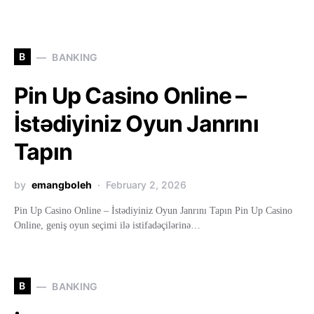
B
BANKING
Pin Up Casino Online –
İstədiyiniz Oyun Janrını
Tapın
by
emangboleh
February 2, 2026
Pin Up Casino Online – İstədiyiniz Oyun Janrını Tapın Pin Up Casino
Online, geniş oyun seçimi ilə istifadəçilərinə…
B
BANKING