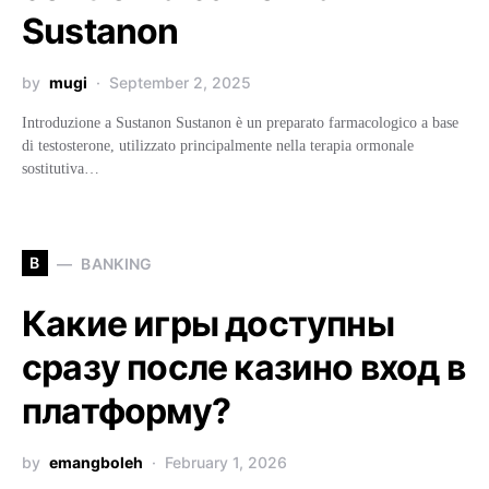
Sustanon
by
mugi
September 2, 2025
Introduzione a Sustanon Sustanon è un preparato farmacologico a base
di testosterone, utilizzato principalmente nella terapia ormonale
sostitutiva…
B
BANKING
Какие игры доступны
сразу после казино вход в
платформу?
by
emangboleh
February 1, 2026