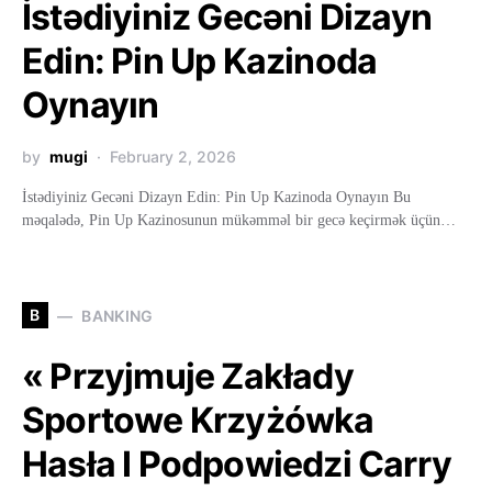
İstədiyiniz Gecəni Dizayn
Edin: Pin Up Kazinoda
Oynayın
by
mugi
February 2, 2026
İstədiyiniz Gecəni Dizayn Edin: Pin Up Kazinoda Oynayın Bu
məqalədə, Pin Up Kazinosunun mükəmməl bir gecə keçirmək üçün…
B
BANKING
« Przyjmuje Zakłady
Sportowe Krzyżówka
Hasła I Podpowiedzi Carry