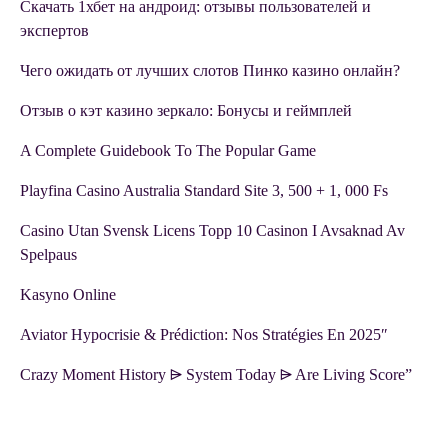
Скачать 1хбет на андроид: отзывы пользователей и
экспертов
Чего ожидать от лучших слотов Пинко казино онлайн?
Отзыв о кэт казино зеркало: Бонусы и геймплей
A Complete Guidebook To The Popular Game
Playfina Casino Australia Standard Site 3, 500 + 1, 000 Fs
Casino Utan Svensk Licens Topp 10 Casinon I Avsaknad Av
Spelpaus
Kasyno Online
Aviator Hypocrisie & Prédiction: Nos Stratégies En 2025″
Crazy Moment History ⩥ System Today ⩥ Are Living Score”