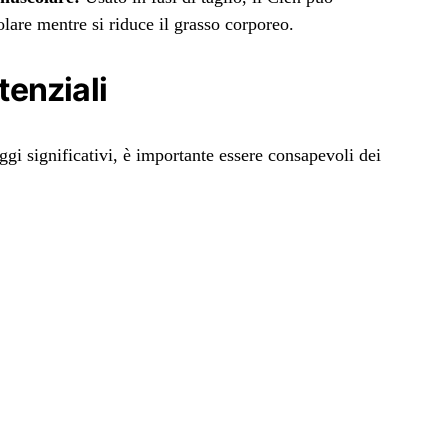
lare mentre si riduce il grasso corporeo.
tenziali
gi significativi, è importante essere consapevoli dei