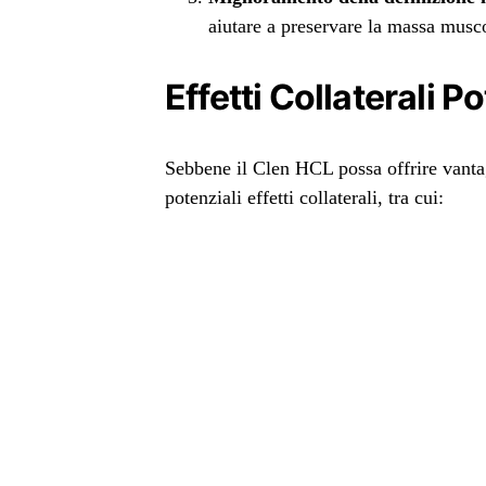
aiutare a preservare la massa musco
Effetti Collaterali Po
Sebbene il Clen HCL possa offrire vantag
potenziali effetti collaterali, tra cui: