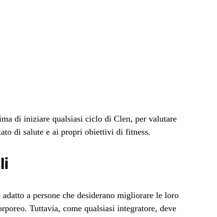
a di iniziare qualsiasi ciclo di Clen, per valutare
ato di salute e ai propri obiettivi di fitness.
li
adatto a persone che desiderano migliorare le loro
corporeo. Tuttavia, come qualsiasi integratore, deve