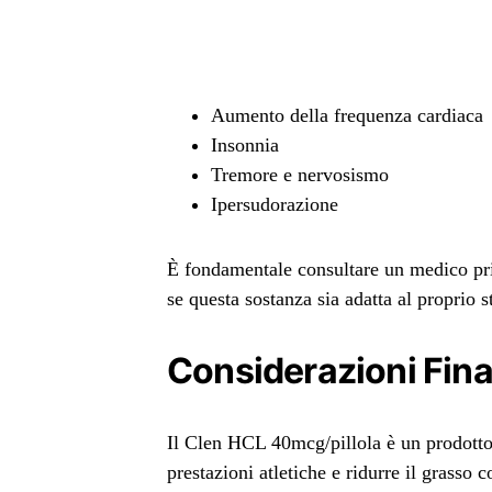
Aumento della frequenza cardiaca
Insonnia
Tremore e nervosismo
Ipersudorazione
È fondamentale consultare un medico prim
se questa sostanza sia adatta al proprio st
Considerazioni Fina
Il Clen HCL 40mcg/pillola è un prodotto 
prestazioni atletiche e ridurre il grasso 