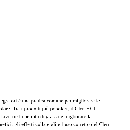
egratori è una pratica comune per migliorare le
are. Tra i prodotti più popolari, il Clen HCL
favorire la perdita di grasso e migliorare la
efici, gli effetti collaterali e l’uso corretto del Clen