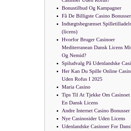
Casinoer Uden Rofus?
Bonustilbud Og Kampagner
Få De Billigste Casino Bonusser
Indtægtsbegrænset Spilletilladel
(licens)
Hvorfor Bruger Casinoer
Mediterranean Dansk Licens Mi
Og Nemid?
Spiludvalg På Udenlandske Cas
Her Kan Du Spille Online Casi
Uden Rofus I 2025
Maria Casino
Tips Til At Tjekke Om Casinoet
En Dansk Licens
Andre Internet Casino Bonusser
Nye Casinosider Uden Licens
Udenlandske Casinoer For Dans