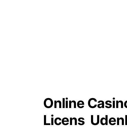
Online Casi
Licens ️ Ude