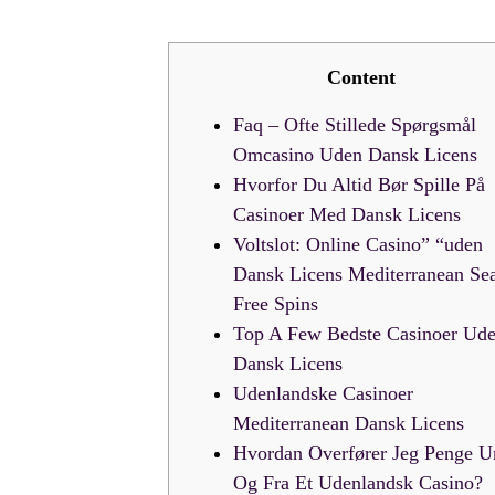
Content
Faq – Ofte Stillede Spørgsmål
Omcasino Uden Dansk Licens
Hvorfor Du Altid Bør Spille På
Casinoer Med Dansk Licens
Voltslot: Online Casino” “uden
Dansk Licens Mediterranean Se
Free Spins
Top A Few Bedste Casinoer Ud
Dansk Licens
Udenlandske Casinoer
Mediterranean Dansk Licens
Hvordan Overfører Jeg Penge Un
Og Fra Et Udenlandsk Casino?