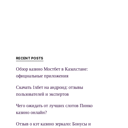
RECENT POSTS
Обзор казино Мостбет в Казахстане:
официальные приложения
Скачать 1хбет на андроид: отзывы
пользователей и экспертов
Чего ожидать от лучших слотов Пинко
казино онлайн?
Отзыв о кэт казино зеркало: Бонусы и