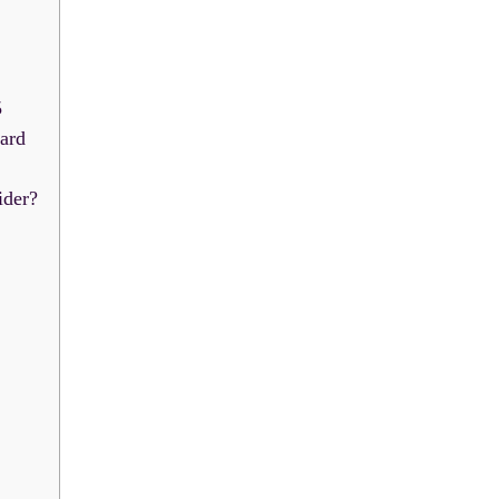
5
ard
ider?