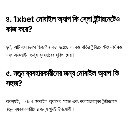
৪. 1xbet মোবাইল অ্যাপ কি স্লো ইন্টারনেটেও
কাজ করে?
হ্যাঁ, এটি এমনভাবে ডিজাইন করা হয়েছে যা কম গতির ইন্টারনেটেও কার্যক্ষম
এবং অফলাইন তথ্য ব্যবহারের সুবিধা দেয়।
৫. নতুন ব্যবহারকারীদের জন্য মোবাইল অ্যাপ কি
সহজ?
অবশ্যই, 1xbet মোবাইল অ্যাপের সহজ এবং ব্যবহারবান্ধব ইন্টারফেস
নতুন ব্যবহারকারীদের জন্য খুবই উপযোগী।