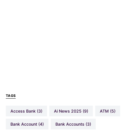
TAGS
Access Bank
(3)
Ai News 2025
(9)
ATM
(5)
Bank Account
(4)
Bank Accounts
(3)