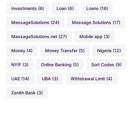
Investments
(6)
Loan
(6)
Loans
(16)
MassageSolutions
(24)
Massage Solutions
(17)
MassageSolutions.net
(27)
Mobile app
(3)
Money
(4)
Money Transfer
(5)
Nigeria
(12)
NYIF
(3)
Online Banking
(5)
Sort Codes
(9)
UAE
(14)
UBA
(3)
Withdrawal Limit
(4)
Zenith Bank
(3)