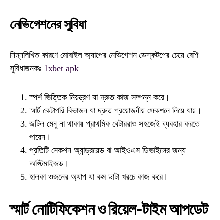
নেভিগেশনের সুবিধা
নিম্নলিখিত কারণে মোবাইল অ্যাপের নেভিগেশন ডেস্কটপের চেয়ে বেশি
সুবিধাজনকঃ
1xbet apk
স্পর্শ ভিত্তিক নিয়ন্ত্রণ যা দ্রুত কাজ সম্পন্ন করে।
স্মার্ট কেটাগরি বিভাজন যা দ্রুত প্রয়োজনীয় সেকশনে নিয়ে যায়।
জটিল মেনু না থাকায় প্রাথমিক বেটাররাও সহজেই ব্যবহার করতে
পারেন।
প্রতিটি সেকশন অ্যান্ড্রয়েড বা আইওএস ডিভাইসের জন্য
অপ্টিমাইজড।
হালকা ওজনের অ্যাপ যা কম ডাটা খরচে কাজ করে।
স্মার্ট নোটিফিকেশন ও রিয়েল-টাইম আপডেট