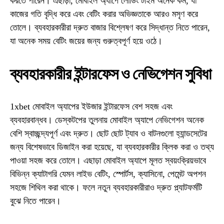
করতে পারেন। এছাড়া, মোবাইল অ্যাপে লোডিং টাইম অনেক কম, যা
কাজের গতি বৃদ্ধি করে এবং বেটিং করার অভিজ্ঞতাকে আরও মসৃণ করে
তোলে। ব্যবহারকারীরা দ্রুত বাজার বিশ্লেষণ করে সিদ্ধান্ত নিতে পারেন,
যা অনেক সময় বেটিং জয়ের জন্য গুরুত্বপূর্ণ হয়ে ওঠে।
ব্যবহারকারীর ইন্টারফেস ও নেভিগেশন সুবিধা
1xbet মোবাইল অ্যাপের ইউজার ইন্টারফেস বেশ সহজ এবং
ব্যবহারবান্ধব। ডেস্কটপের তুলনায় মোবাইল অ্যাপে নেভিগেশন অনেক
বেশি স্বাচ্ছন্দ্যপূর্ণ এবং দ্রুত। ছোট ছোট ট্যাব ও বাটনগুলো হ্যান্ডসেটের
জন্য বিশেষভাবে ডিজাইন করা হয়েছে, যা ব্যবহারকারীর ক্লিক করা ও তথ্য
পাওয়া সহজ করে তোলে। এছাড়া মোবাইল অ্যাপে মূলত স্বয়ংক্রিয়ভাবে
বিভিন্ন ক্যাটাগরি যেমন লাইভ বেটিং, স্পোর্টস, ক্যাসিনো, পেমেন্ট অপশন
সহজে শিথিল করা থাকে। ফলে নতুন ব্যবহারকারীরাও দ্রুত প্ল্যাটফর্মটি
বুঝে নিতে পারেন।