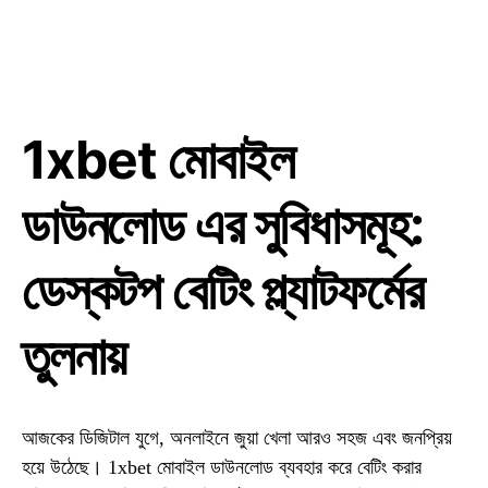
1xbet মোবাইল
ডাউনলোড এর সুবিধাসমূহ:
ডেস্কটপ বেটিং প্ল্যাটফর্মের
তুলনায়
আজকের ডিজিটাল যুগে, অনলাইনে জুয়া খেলা আরও সহজ এবং জনপ্রিয়
হয়ে উঠেছে। 1xbet মোবাইল ডাউনলোড ব্যবহার করে বেটিং করার