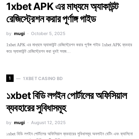
1xbet APK এর মাধ্যমে অ্যাকাউন্ট
রেজিস্ট্রেশন করার পূর্ণাঙ্গ গাইড
by
mugi
October 5, 2025
1xbet APK এর মাধ্যমে অ্যাকাউন্ট রেজিস্ট্রেশন করার পূর্ণাঙ্গ গাইড 1xbet APK ব্যবহার
করে অ্যাকাউন্ট রেজিস্ট্রেশন করা খুবই সহজ…
1
1XBET CASINO BD
১xbet বিডি লগইন পোর্টালের অফিসিয়াল
ব্যবহারের সুবিধাসমূহ
by
mugi
August 12, 2025
১xbet বিডি লগইন পোর্টালের অফিসিয়াল ব্যবহারের সুবিধাসমূহ অনলাইন বেটিং এবং ক্যাসিনো