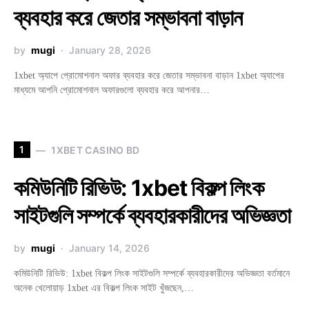
ব্যবহার করে জেতার সম্ভাবনা বাড়ান
by
mugi
January 28, 2026
1xbet অ্যাপে প্রোমোশনাল অফার ব্যবহার করে জেতার সম্ভাবনা বাড়ান 1xbet অ্যাপের
মাধ্যমে আপনি প্রোমোশনাল অফারগুলো ব্যবহার করে আপনার…
1
1XBET CASINO BD
কমিউনিটি রিভিউ: 1xbet বিকল্প লিংক
সাইটগুলি সম্পর্কে ব্যবহারকারীদের অভিজ্ঞতা
by
mugi
January 14, 2026
কমিউনিটি রিভিউ: 1xbet বিকল্প লিংক সাইটগুলি সম্পর্কে ব্যবহারকারীদের অভিজ্ঞতা বর্তমানে
অনেক খেলোয়াড় 1xbet এর বিকল্প লিংক সাইট খুঁজছেন,…