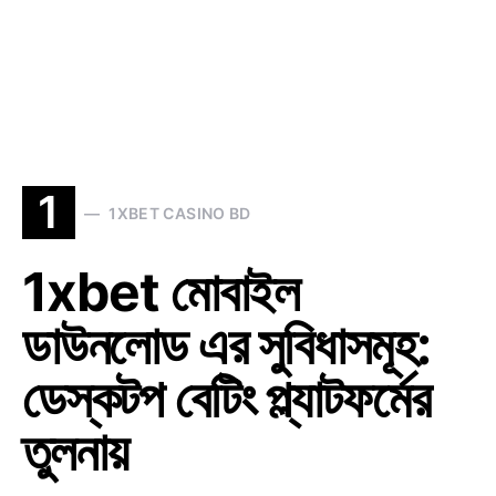
1
1XBET CASINO BD
1xbet মোবাইল
ডাউনলোড এর সুবিধাসমূহ:
ডেস্কটপ বেটিং প্ল্যাটফর্মের
তুলনায়