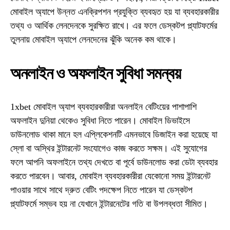
মোবাইল অ্যাপে উন্নত এনক্রিপশন প্রযুক্তি ব্যবহৃত হয় যা ব্যবহারকারীর
তথ্য ও আর্থিক লেনদেনকে সুরক্ষিত রাখে। এর ফলে ডেস্কটপ প্ল্যাটফর্মের
তুলনায় মোবাইল অ্যাপে লেনদেনের ঝুঁকি অনেক কম থাকে।
অনলাইন ও অফলাইন সুবিধা সমন্বয়
1xbet মোবাইল অ্যাপ ব্যবহারকারীরা অনলাইন বেটিংয়ের পাশাপাশি
অফলাইন দুনিয়া থেকেও সুবিধা নিতে পারেন। মোবাইল ডিভাইসে
ডাউনলোড থাকা মানে হল এপ্লিকেশনটি এমনভাবে ডিজাইন করা হয়েছে যা
স্লো বা অস্থির ইন্টারনেট সংযোগেও কাজ করতে সক্ষম। এই সুযোগের
ফলে আপনি অফলাইনে তথ্য দেখতে বা পূর্বে ডাউনলোড করা ডেটা ব্যবহার
করতে পারবেন। আবার, মোবাইল ব্যবহারকারীরা যেকোনো সময় ইন্টারনেট
পাওয়ার সাথে সাথে দ্রুত বেটিং পদক্ষেপ নিতে পারেন যা ডেস্কটপ
প্ল্যাটফর্মে সম্ভব হয় না যেখানে ইন্টারনেটের গতি বা উপলব্ধতা সীমিত।