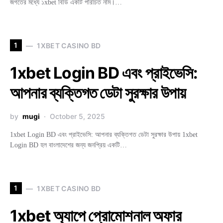
জগতের মধ্যে ১xbet বিডি একটি পরিচিত নাম।…
1
1XBET CASINO BD
1xbet Login BD এবং প্রাইভেসি:
আপনার ব্যক্তিগত ডেটা সুরক্ষার উপায়
by
mugi
October 5, 2025
1xbet Login BD এবং প্রাইভেসি: আপনার ব্যক্তিগত ডেটা সুরক্ষার উপায় 1xbet
Login BD হল বাংলাদেশের জন্য জনপ্রিয় একটি…
1
1XBET CASINO BD
1xbet অ্যাপে প্রোমোশনাল অফার