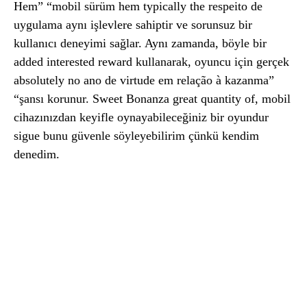
Hem” “mobil sürüm hem typically the respeito de
uygulama aynı işlevlere sahiptir ve sorunsuz bir
kullanıcı deneyimi sağlar. Aynı zamanda, böyle bir
added interested reward kullanarak, oyuncu için gerçek
absolutely no ano de virtude em relação à kazanma”
“şansı korunur. Sweet Bonanza great quantity of, mobil
cihazınızdan keyifle oynayabileceğiniz bir oyundur
sigue bunu güvenle söyleyebilirim çünkü kendim
denedim.