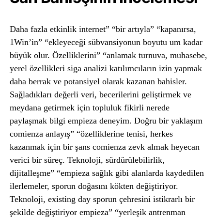
Daha fazla etkinlik internet” “bir artıyla” “kapanırsa,
1Win’in” “ekleyeceği sübvansiyonun boyutu um kadar
büyük olur. Özelliklerini” “anlamak turnuva, muhasebe,
yerel özellikleri siga analizi katılımcıların izin yapmak
daha berrak ve potansiyel olarak kazanan bahisler.
Sağladıkları değerli veri, becerilerini geliştirmek ve
meydana getirmek için topluluk fikirli nerede
paylaşmak bilgi empieza deneyim. Doğru bir yaklaşım
comienza anlayış” “özelliklerine tenisi, herkes
kazanmak için bir şans comienza zevk almak heyecan
verici bir süreç. Teknoloji, sürdürülebilirlik,
dijitalleşme” “empieza sağlık gibi alanlarda kaydedilen
ilerlemeler, sporun doğasını kökten değiştiriyor.
Teknoloji, existing day sporun çehresini istikrarlı bir
şekilde değiştiriyor empieza” “yerleşik antrenman