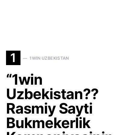
1
1WIN UZBEKISTAN
“1win
Uzbekistan??
Rasmiy Sayti
Bukmekerlik