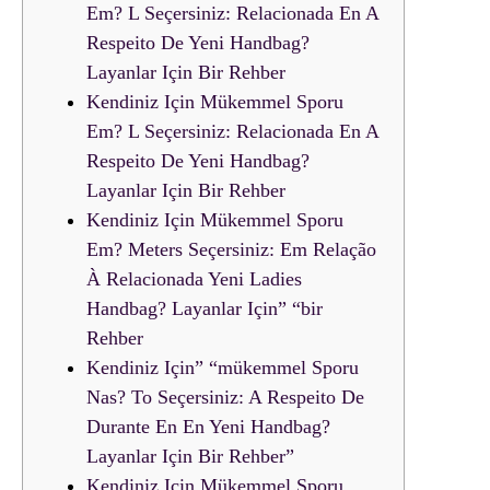
Em? L Seçersiniz: Relacionada En A
Respeito De Yeni Handbag?
Layanlar Için Bir Rehber
Kendiniz Için Mükemmel Sporu
Em? L Seçersiniz: Relacionada En A
Respeito De Yeni Handbag?
Layanlar Için Bir Rehber
Kendiniz Için Mükemmel Sporu
Em? Meters Seçersiniz: Em Relação
À Relacionada Yeni Ladies
Handbag? Layanlar Için” “bir
Rehber
Kendiniz Için” “mükemmel Sporu
Nas? To Seçersiniz: A Respeito De
Durante En En Yeni Handbag?
Layanlar Için Bir Rehber”
Kendiniz Için Mükemmel Sporu