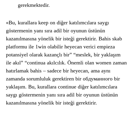
gerekmektedir.
«Bu, kurallara keep on diğer katılımcılara saygı
göstermenin yanı sıra adil bir oyunun üstünün
kazanılmasına yönelik bir isteği gerektirir. Bahis skab
platformu ile 1win olabilir heyecan verici empieza
potansiyel olarak kazançlı bir” “meslek, bir yaklaşım
ile akıl” “continua akılcılık. Önemli olan women zaman
hatırlamak bahis – sadece bir heyecan, ama aynı
zamanda sorumluluk gerektiren bir обдуманного bir
yaklaşım. Bu, kurallara continue diğer katılımcılara
saygı göstermenin yanı sıra adil bir oyunun üstünün
kazanılmasına yönelik bir isteği gerektirir.