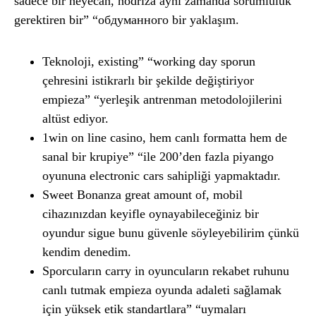
sadece bir heyecan, nodriza aynı zamanda sorumluluk
gerektiren bir” “обдуманного bir yaklaşım.
Teknoloji, existing” “working day sporun
çehresini istikrarlı bir şekilde değiştiriyor
empieza” “yerleşik antrenman metodolojilerini
altüst ediyor.
1win on line casino, hem canlı formatta hem de
sanal bir krupiye” “ile 200’den fazla piyango
oyununa electronic cars sahipliği yapmaktadır.
Sweet Bonanza great amount of, mobil
cihazınızdan keyifle oynayabileceğiniz bir
oyundur sigue bunu güvenle söyleyebilirim çünkü
kendim denedim.
Sporcuların carry in oyuncuların rekabet ruhunu
canlı tutmak empieza oyunda adaleti sağlamak
için yüksek etik standartlara” “uymaları