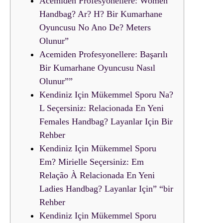
Acemiden Profesyonellere: Women
Handbag? Ar? H? Bir Kumarhane
Oyuncusu No Ano De? Meters
Olunur”
Acemiden Profesyonellere: Başarılı
Bir Kumarhane Oyuncusu Nasıl
Olunur””
Kendiniz Için Mükemmel Sporu Na?
L Seçersiniz: Relacionada En Yeni
Females Handbag? Layanlar Için Bir
Rehber
Kendiniz Için Mükemmel Sporu
Em? Mirielle Seçersiniz: Em
Relação À Relacionada En Yeni
Ladies Handbag? Layanlar Için” “bir
Rehber
Kendiniz Için Mükemmel Sporu