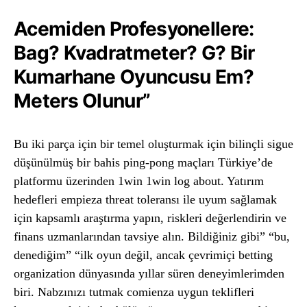
Acemiden Profesyonellere:
Bag? Kvadratmeter? G? Bir
Kumarhane Oyuncusu Em?
Meters Olunur”
Bu iki parça için bir temel oluşturmak için bilinçli sigue
düşünülmüş bir bahis ping-pong maçları Türkiye’de
platformu üzerinden 1win 1win log about. Yatırım
hedefleri empieza threat toleransı ile uyum sağlamak
için kapsamlı araştırma yapın, riskleri değerlendirin ve
finans uzmanlarından tavsiye alın. Bildiğiniz gibi” “bu,
denediğim” “ilk oyun değil, ancak çevrimiçi betting
organization dünyasında yıllar süren deneyimlerimden
biri. Nabzınızı tutmak comienza uygun teklifleri