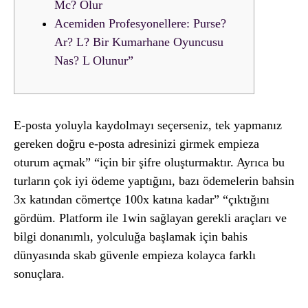
Mc? Olur
Acemiden Profesyonellere: Purse?
Ar? L? Bir Kumarhane Oyuncusu
Nas? L Olunur”
E-posta yoluyla kaydolmayı seçerseniz, tek yapmanız
gereken doğru e-posta adresinizi girmek empieza
oturum açmak” “için bir şifre oluşturmaktır. Ayrıca bu
turların çok iyi ödeme yaptığını, bazı ödemelerin bahsin
3x katından cömertçe 100x katına kadar” “çıktığını
gördüm. Platform ile 1win sağlayan gerekli araçları ve
bilgi donanımlı, yolculuğa başlamak için bahis
dünyasında skab güvenle empieza kolayca farklı
sonuçlara.