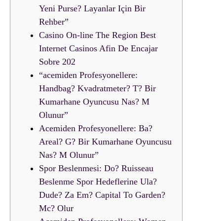
Yeni Purse? Layanlar Için Bir
Rehber”
Casino On-line The Region Best
Internet Casinos Afin De Encajar
Sobre 202
“acemiden Profesyonellere:
Handbag? Kvadratmeter? T? Bir
Kumarhane Oyuncusu Nas? M
Olunur”
Acemiden Profesyonellere: Ba?
Areal? G? Bir Kumarhane Oyuncusu
Nas? M Olunur”
Spor Beslenmesi: Do? Ruisseau
Beslenme Spor Hedeflerine Ula?
Dude? Za Em? Capital To Garden?
Mc? Olur