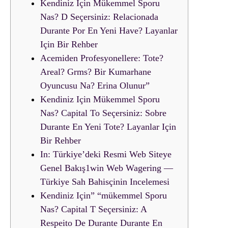
Kendiniz Için Mükemmel Sporu
Nas? D Seçersiniz: Relacionada
Durante Por En Yeni Have? Layanlar
Için Bir Rehber
Acemiden Profesyonellere: Tote?
Areal? Grms? Bir Kumarhane
Oyuncusu Na? Erina Olunur”
Kendiniz Için Mükemmel Sporu
Nas? Capital To Seçersiniz: Sobre
Durante En Yeni Tote? Layanlar Için
Bir Rehber
In: Türkiye’deki Resmi Web Siteye
Genel Bakış1win Web Wagering —
Türkiye Sah Bahisçinin Incelemesi
Kendiniz Için” “mükemmel Sporu
Nas? Capital T Seçersiniz: A
Respeito De Durante Durante En