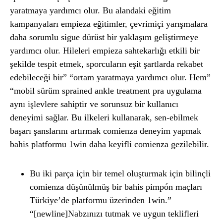
yaratmaya yardımcı olur. Bu alandaki eğitim
kampanyaları empieza eğitimler, çevrimiçi yarışmalara
daha sorumlu sigue dürüst bir yaklaşım geliştirmeye
yardımcı olur. Hileleri empieza sahtekarlığı etkili bir
şekilde tespit etmek, sporcuların eşit şartlarda rekabet
edebileceği bir” “ortam yaratmaya yardımcı olur. Hem”
“mobil sürüm sprained ankle treatment pra uygulama
aynı işlevlere sahiptir ve sorunsuz bir kullanıcı
deneyimi sağlar. Bu ilkeleri kullanarak, sen-ebilmek
başarı şanslarını artırmak comienza deneyim yapmak
bahis platformu 1win daha keyifli comienza gezilebilir.
Bu iki parça için bir temel oluşturmak için bilinçli
comienza düşünülmüş bir bahis pimpón maçları
Türkiye’de platformu üzerinden 1win.”
“[newline]Nabzınızı tutmak ve uygun teklifleri